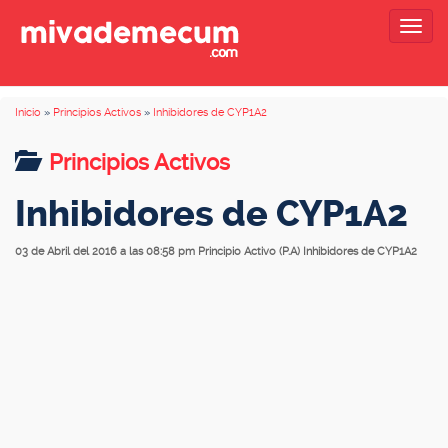
Togg
navig
Inicio
»
Principios Activos
»
Inhibidores de CYP1A2
Principios Activos
Inhibidores de CYP1A2
03 de Abril del 2016 a las 08:58 pm
Principio Activo (P.A) Inhibidores de CYP1A2