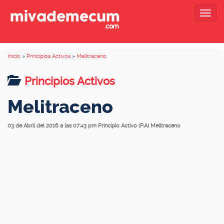
Togg
navig
Inicio
»
Principios Activos
»
Melitraceno
Principios Activos
Melitraceno
03 de Abril del 2016 a las 07:43 pm
Principio Activo (P.A) Melitraceno