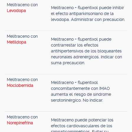
Melitraceno con
Melitraceno + flupentixol puede inhibir
Levodopa
el efecto antiparkinsoniano de la
levodopa. Administrar con precaución.
Melitraceno con
Melitraceno + flupentixol puede
Metildopa
contrarrestar los efectos
antihipertensivos de los bloqueantes
neuronales adrenérgicos. Indicar con
suma precaución.
Melitraceno con
Melitraceno + flupentixol
Moclobemida
concomitantemente con IMAO
aumenta el riesgo de síndrome
serotoninérgico. No indicar.
Melitraceno con
Melitraceno puede potenciar los
Norepinefrina
efectos cardiovasculares de los
simpaticomiméticos. Evitar su