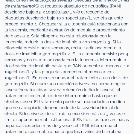
reacciones hematológicas severas (después de al menos 1 mes
de tratamiento):
Si el recuento absoluto de neutrófilos (RAN)
desciende bajo 0.5 x 109células/L y/o el recuento de
plaquetas desciende bajo 10 x 109células/L, ver el siguiente
procedimiento. 1. Chequear si la citopenia está relacionada con
la leucemia, mediante aspiración de médula o procedimiento
de biopsia. 2. Si la citopenia no está relacionada con la
leucemia, reducir la dosis de imatinib a 400 mg/día. 3. Si la
citopenia persiste por 2 semanas, reducir adicionalmente la
dosis de imatinib a 300 mg/día. 4. Si la citopenia persiste por 4
semanas y no está relacionada con la leucemia, interrumpir la
dosificación de imatinib hasta que RAN aumente al menos a 1 x
109células/L y las plaquetas aumenten al menos a 20 x
109células/L. Entonces reanudar el tratamiento a una dosis de
300 mg/día. Si ocurre una reacción adversa no-hematológica
severa (hepatoxicidad severa retención de fluido severa), el
tratamiento con imatinib debe interrumpirse hasta que los
efectos cesen. El tratamiento puede ser reanudado a medida
que sea apropiado, dependiendo de la severidad inicial del
efecto. Si los niveles de bilirrubina exceden más de 3 veces el
límite superior normal institucional (LSNI) o si las transaminasas
hepáticas exceden más de 5 veces el LSNI, interrumpa el
tratamiento con imatinib hasta que los niveles de bilirrubina