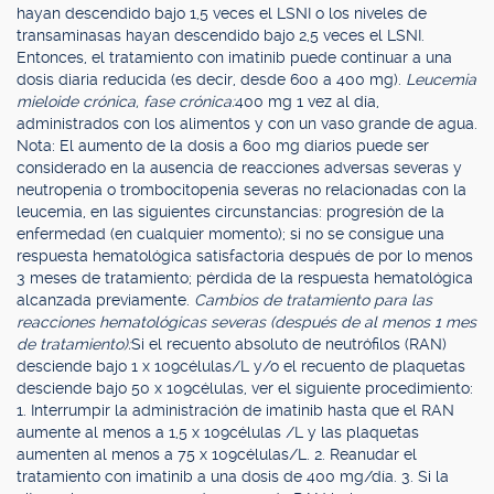
hayan descendido bajo 1,5 veces el LSNI o los niveles de
transaminasas hayan descendido bajo 2,5 veces el LSNI.
Entonces, el tratamiento con imatinib puede continuar a una
dosis diaria reducida (es decir, desde 600 a 400 mg).
Leucemia
mieloide crónica, fase crónica:
400 mg 1 vez al día,
administrados con los alimentos y con un vaso grande de agua.
Nota: El aumento de la dosis a 600 mg diarios puede ser
considerado en la ausencia de reacciones adversas severas y
neutropenia o trombocitopenia severas no relacionadas con la
leucemia, en las siguientes circunstancias: progresión de la
enfermedad (en cualquier momento); si no se consigue una
respuesta hematológica satisfactoria después de por lo menos
3 meses de tratamiento; pérdida de la respuesta hematológica
alcanzada previamente.
Cambios de tratamiento para las
reacciones hematológicas severas (después de al menos 1 mes
de tratamiento):
Si el recuento absoluto de neutrófilos (RAN)
desciende bajo 1 x 109células/L y/o el recuento de plaquetas
desciende bajo 50 x 109células, ver el siguiente procedimiento:
1. Interrumpir la administración de imatinib hasta que el RAN
aumente al menos a 1,5 x 109células /L y las plaquetas
aumenten al menos a 75 x 109células/L. 2. Reanudar el
tratamiento con imatinib a una dosis de 400 mg/día. 3. Si la