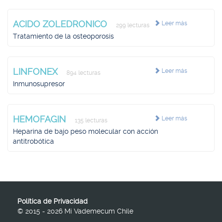
ACIDO ZOLEDRONICO
Leer más
299 lecturas
Tratamiento de la osteoporosis
LINFONEX
Leer más
894 lecturas
Inmunosupresor
HEMOFAGIN
Leer más
135 lecturas
Heparina de bajo peso molecular con acción
antitrobótica
Política de Privacidad
© 2015 - 2026 Mi Vademecum Chile