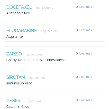
DOCETAXEL
Leer más
695 lecturas
Antineoplásico
FLUDARABINE
Leer más
209 lecturas
Alquilante
ZARZIO
Leer más
219 lecturas
Coadyuvante en terapias citostáticas
SIROTAN
Leer más
991 lecturas
Inmunosupresor
GESER
Leer más
463 lecturas
Calcimimético