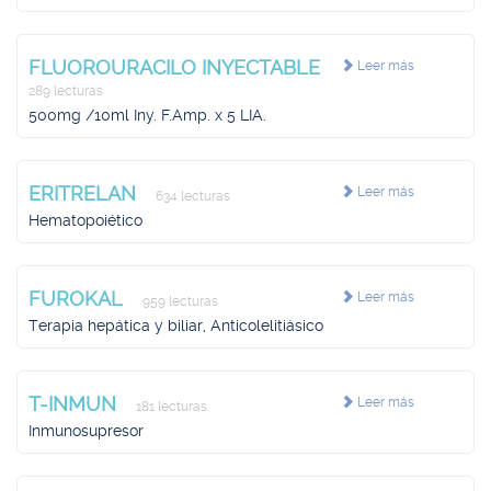
FLUOROURACILO INYECTABLE
Leer más
289 lecturas
500mg /10ml Iny. F.Amp. x 5 LIA.
ERITRELAN
Leer más
634 lecturas
Hematopoiético
FUROKAL
Leer más
959 lecturas
Terapia hepática y biliar, Anticolelitiásico
T-INMUN
Leer más
181 lecturas
Inmunosupresor