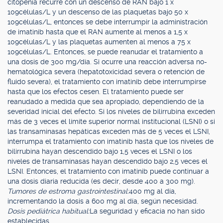
citopenia recurre con un descenso de RAN bajo 1 x
109células/L y un descenso de las plaquetas bajo 50 x
109células/L, entonces se debe interrumpir la administración
de imatinib hasta que el RAN aumente al menos a 1,5 x
109células/L y las plaquetas aumenten al menos a 75 x
109células/L. Entonces, se puede reanudar el tratamiento a
una dosis de 300 mg/día. Si ocurre una reacción adversa no-
hematológica severa (hepatotoxicidad severa o retención de
fluido severa), el tratamiento con imatinib debe interrumpirse
hasta que los efectos cesen. El tratamiento puede ser
reanudado a medida que sea apropiado, dependiendo de la
severidad inicial del efecto. Si los niveles de bilirrubina exceden
más de 3 veces el límite superior normal institucional (LSNI) o si
las transaminasas hepáticas exceden más de 5 veces el LSNI,
interrumpa el tratamiento con imatinib hasta que los niveles de
bilirrubina hayan descendido bajo 1,5 veces el LSNI o los
niveles de transaminasas hayan descendido bajo 2,5 veces el
LSNI. Entonces, el tratamiento con imatinib puede continuar a
una dosis diaria reducida (es decir, desde 400 a 300 mg).
Tumores de estroma gastrointestinal:
400 mg al día,
incrementando la dosis a 600 mg al día, según necesidad.
Dosis pediátrica habitual:
La seguridad y eficacia no han sido
establecidas.