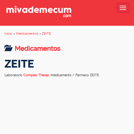
Togg
navig
Inicio
»
Medicamentos
»
ZEITE
Medicamentos
ZEITE
Laboratorio
Complex Therap.
Medicamento / Fármaco ZEITE