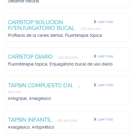
Sedante natural
CARISTOP SOLUCION
Leer más
P/ENJUAGATORIO BUCAL
784 lecturas
Profilaxis de la caries dental, Fluorterapia tópica
CARISTOP DIARIO
Leer más
225 lecturas
Fluoroterapia tópica, Enjuagatorio bucal de uso diario
TAPSIN COMPUESTO D.N.
Leer más
3
lecturas
Antigripal, Analgésico
TAPSIN INFANTIL
Leer más
283 lecturas
Analgésico, Antipirético