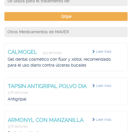
Se utiliza para el tratamiento de:
Gripe
Otros Medicamentos de MAVER
CALMOGEL
Leer más
323 lecturas
Gel dental cosmético con flúor y xilitol, recomendado
para el uso diario contra úlceras bucales
TAPSIN ANTIGRIPAL POLVO DIA
Leer más
576 lecturas
Antigripal
ARMONYL CON MANZANILLA
Leer más
376 lecturas