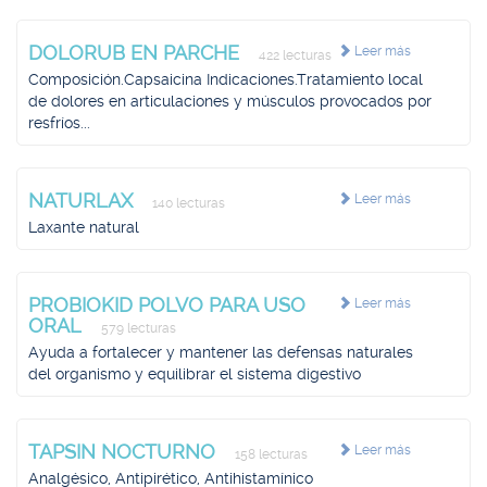
DOLORUB EN PARCHE
Leer más
422 lecturas
Composición.Capsaicina Indicaciones.Tratamiento local
de dolores en articulaciones y músculos provocados por
resfríos...
NATURLAX
Leer más
140 lecturas
Laxante natural
PROBIOKID POLVO PARA USO
Leer más
ORAL
579 lecturas
Ayuda a fortalecer y mantener las defensas naturales
del organismo y equilibrar el sistema digestivo
TAPSIN NOCTURNO
Leer más
158 lecturas
Analgésico, Antipirético, Antihistamínico