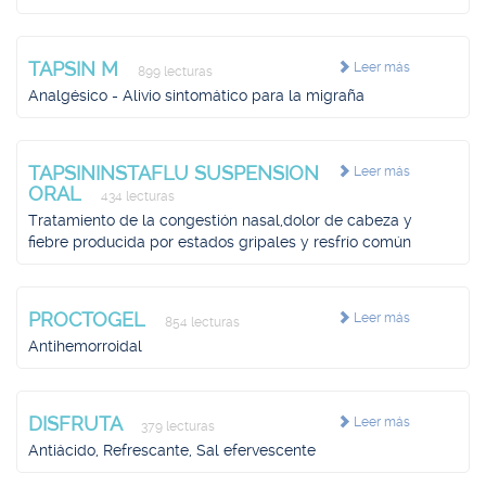
TAPSIN M
Leer más
899 lecturas
Analgésico - Alivio sintomático para la migraña
TAPSININSTAFLU SUSPENSION
Leer más
ORAL
434 lecturas
Tratamiento de la congestión nasal,dolor de cabeza y
fiebre producida por estados gripales y resfrío común
PROCTOGEL
Leer más
854 lecturas
Antihemorroidal
DISFRUTA
Leer más
379 lecturas
Antiácido, Refrescante, Sal efervescente