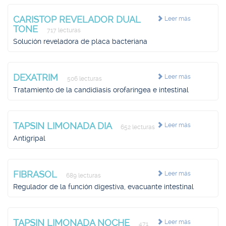
CARISTOP REVELADOR DUAL
Leer más
TONE
717 lecturas
Solución reveladora de placa bacteriana
DEXATRIM
Leer más
506 lecturas
Tratamiento de la candidiasis orofaríngea e intestinal
TAPSIN LIMONADA DIA
Leer más
652 lecturas
Antigripal
FIBRASOL
Leer más
689 lecturas
Regulador de la función digestiva, evacuante intestinal
TAPSIN LIMONADA NOCHE
Leer más
471