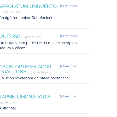
VAPOLATUM UNGÜENTO
Leer más
775 lecturas
Analgésico tópico, Rubefaciente
QUITOSO
Leer más
91 lecturas
Un tratamiento pediculicida de acción rápida,
segura y eficaz
CARISTOP REVELADOR
Leer más
DUAL TONE
717 lecturas
Solución reveladora de placa bacteriana
TAPSIN LIMONADA DIA
Leer más
652 lecturas
Antigripal