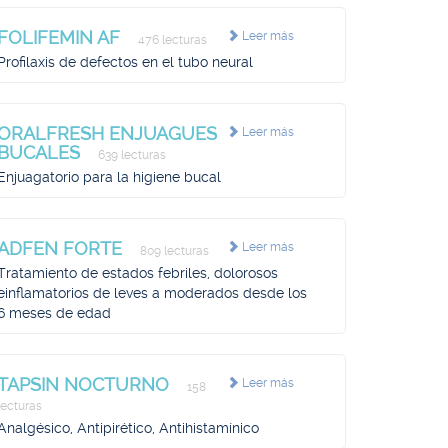
FOLIFEMIN AF
Leer más
476 lecturas
Profilaxis de defectos en el tubo neural
ORALFRESH ENJUAGUES
Leer más
BUCALES
639 lecturas
Enjuagatorio para la higiene bucal
ADFEN FORTE
Leer más
809 lecturas
Tratamiento de estados febriles, dolorosos
einflamatorios de leves a moderados desde los
6 meses de edad
TAPSIN NOCTURNO
Leer más
158
lecturas
Analgésico, Antipirético, Antihistamínico