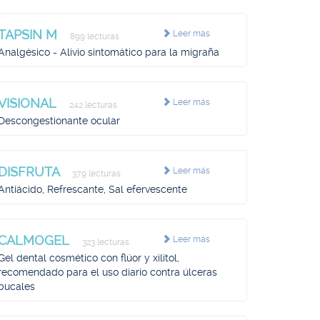
TAPSIN M
Leer más
899 lecturas
Analgésico - Alivio sintomático para la migraña
VISIONAL
Leer más
242 lecturas
Descongestionante ocular
DISFRUTA
Leer más
379 lecturas
Antiácido, Refrescante, Sal efervescente
CALMOGEL
Leer más
323 lecturas
Gel dental cosmético con flúor y xilitol,
recomendado para el uso diario contra úlceras
bucales