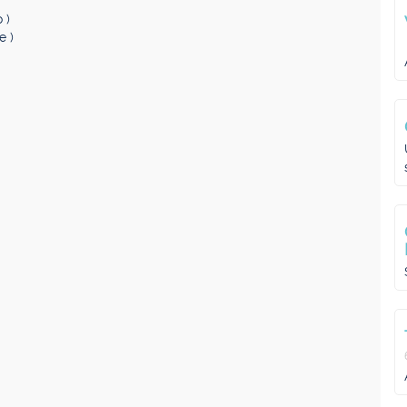
 )
e )