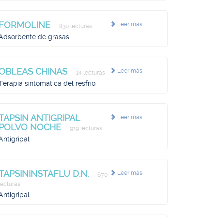
FORMOLINE
Leer más
830 lecturas
Adsorbente de grasas
OBLEAS CHINAS
Leer más
14 lecturas
Terapia sintomática del resfrío
TAPSIN ANTIGRIPAL
Leer más
POLVO NOCHE
919 lecturas
Antigripal
TAPSININSTAFLU D.N.
Leer más
670
lecturas
Antigripal