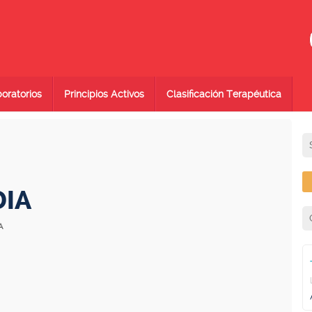
oratorios
Principios Activos
Clasificación Terapéutica
DIA
A