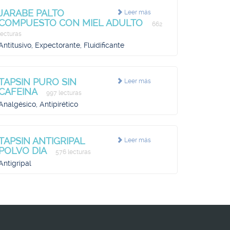
JARABE PALTO
Leer más
COMPUESTO CON MIEL ADULTO
662
lecturas
Antitusivo, Expectorante, Fluidificante
TAPSIN PURO SIN
Leer más
CAFEINA
997 lecturas
Analgésico, Antipirético
TAPSIN ANTIGRIPAL
Leer más
POLVO DIA
576 lecturas
Antigripal