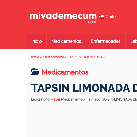
Chile
Inicio
Medicamentos
Enfermedades
Lab
Inicio
»
Medicamentos
»
TAPSIN LIMONADA DIA
Medicamentos
TAPSIN LIMONADA 
Laboratorio
Maver
Medicamento / Fármaco TAPSIN LIMONADA DI