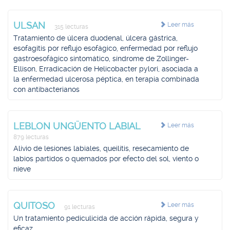
ULSAN
Leer más
315 lecturas
Tratamiento de úlcera duodenal, úlcera gástrica,
esofagitis por reflujo esofágico, enfermedad por reflujo
gastroesofágico sintomático, síndrome de Zollinger-
Ellison, Erradicación de Helicobacter pylori, asociada a
la enfermedad ulcerosa péptica, en terapia combinada
con antibacterianos
LEBLON UNGÜENTO LABIAL
Leer más
879 lecturas
Alivio de lesiones labiales, queilitis, resecamiento de
labios partidos o quemados por efecto del sol, viento o
nieve
QUITOSO
Leer más
91 lecturas
Un tratamiento pediculicida de acción rápida, segura y
eficaz