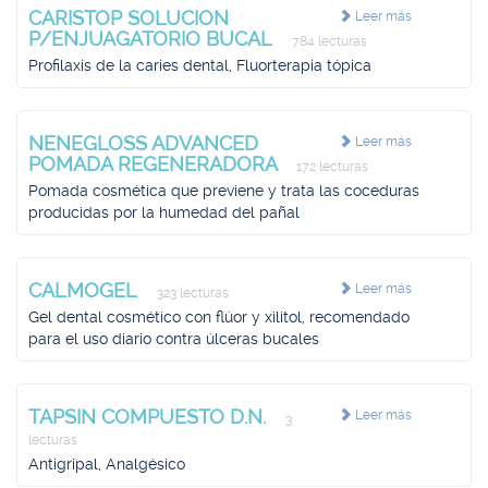
CARISTOP SOLUCION
Leer más
P/ENJUAGATORIO BUCAL
784 lecturas
Profilaxis de la caries dental, Fluorterapia tópica
NENEGLOSS ADVANCED
Leer más
POMADA REGENERADORA
172 lecturas
Pomada cosmética que previene y trata las coceduras
producidas por la humedad del pañal
CALMOGEL
Leer más
323 lecturas
Gel dental cosmético con flúor y xilitol, recomendado
para el uso diario contra úlceras bucales
TAPSIN COMPUESTO D.N.
Leer más
3
lecturas
Antigripal, Analgésico