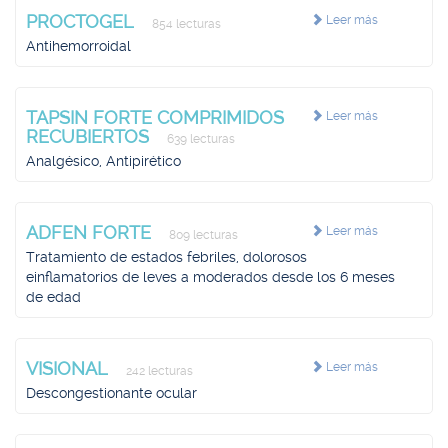
PROCTOGEL
Leer más
854 lecturas
Antihemorroidal
TAPSIN FORTE COMPRIMIDOS
Leer más
RECUBIERTOS
639 lecturas
Analgésico, Antipirético
ADFEN FORTE
Leer más
809 lecturas
Tratamiento de estados febriles, dolorosos
einflamatorios de leves a moderados desde los 6 meses
de edad
VISIONAL
Leer más
242 lecturas
Descongestionante ocular