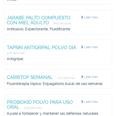
JARABE PALTO COMPUESTO
Leer más
CON MIEL ADULTO
662 lecturas
Antitusivo, Expectorante, Fluidificante
TAPSIN ANTIGRIPAL POLVO DIA
Leer más
576 lecturas
Antigripal
CARISTOP SEMANAL
Leer más
717 lecturas
Fluoroterapia tópica, Enjuagatorio bucal de uso semanal
PROBIOKID POLVO PARA USO
Leer más
ORAL
579 lecturas
Ayuda a fortalecer y mantener las defensas naturales