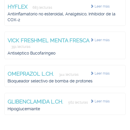
HYFLEX
Leer más
683 lecturas
Antiinflamatorio no esteroidal, Analgésico, Inhibidor de la
COX-2
VICK FRESHMEL MENTA FRESCA
Leer más
391 lecturas
Antiséptico Bucofaríngeo
OMEPRAZOL L.CH.
Leer más
344 lecturas
Bloqueador selectivo de bomba de protones
GLIBENCLAMIDA L.CH.
Leer más
562 lecturas
Hipoglucemiante