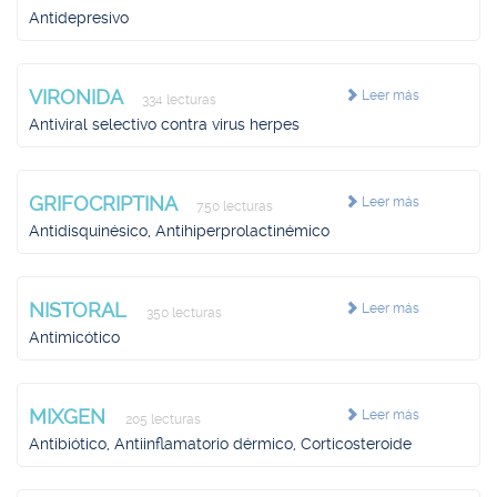
Antidepresivo
VIRONIDA
Leer más
334 lecturas
Antiviral selectivo contra virus herpes
GRIFOCRIPTINA
Leer más
750 lecturas
Antidisquinésico, Antihiperprolactinémico
NISTORAL
Leer más
350 lecturas
Antimicótico
MIXGEN
Leer más
205 lecturas
Antibiótico, Antiinflamatorio dérmico, Corticosteroide