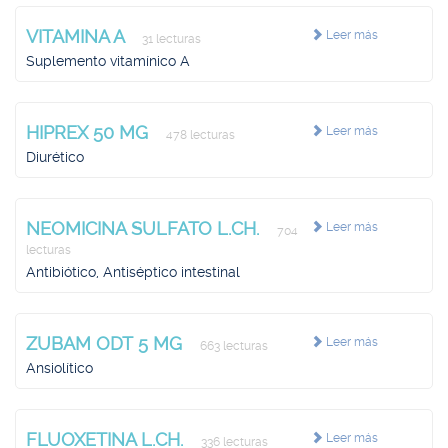
VITAMINA A
Leer más
31 lecturas
Suplemento vitamínico A
HIPREX 50 MG
Leer más
478 lecturas
Diurético
NEOMICINA SULFATO L.CH.
Leer más
704
lecturas
Antibiótico, Antiséptico intestinal
ZUBAM ODT 5 MG
Leer más
663 lecturas
Ansiolítico
FLUOXETINA L.CH.
Leer más
336 lecturas