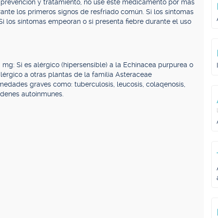
 prevención y tratamiento, no use este medicamento por más
rante los primeros signos de resfriado común. Si los síntomas
Si los síntomas empeoran o si presenta fiebre durante el uso
: Si es alérgico (hipersensible) a la Echinacea purpurea o
érgico a otras plantas de la familia Asteraceae
medades graves como: tuberculosis, leucosis, colaqenosis,
órdenes autoinmunes.