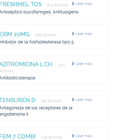
FRESHMEL TOS
Leer más
801 lecturas
Antiséptico bucofaríngeo, Antitusígeno
EXIM 20MG
Leer más
989 lecturas
Inhibidor de la fosfodiesterasa tipo 5
AZITROMICINA L.CH.
Leer más
587
lecturas
Antibioticoterapia
TENSUREN D
Leer más
180 lecturas
Antagonista de los receptores de la
angiotensina II
FEM 7 COMBI
Leer más
438 lecturas