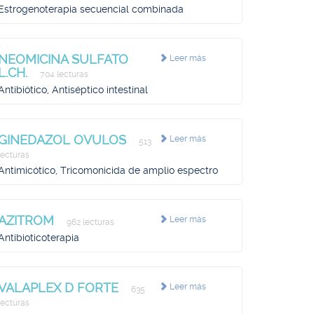
Estrogenoterapia secuencial combinada
NEOMICINA SULFATO
Leer más
L.CH.
704 lecturas
Antibiótico, Antiséptico intestinal
GINEDAZOL OVULOS
Leer más
513
lecturas
Antimicótico, Tricomonicida de amplio espectro
AZITROM
Leer más
962 lecturas
Antibioticoterapia
VALAPLEX D FORTE
Leer más
635
lecturas