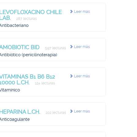
LEVOFLOXACINO CHILE
Leer más
LAB.
287 lecturas
Antibacteriano
AMOBIOTIC BID
Leer más
597 lecturas
Antibiótico (penicilinoterapia)
VITAMINAS B1 B6 B12
Leer más
10000 L.CH.
124 lecturas
Vitamínico
HEPARINA L.CH.
Leer más
202 lecturas
Anticoagulante