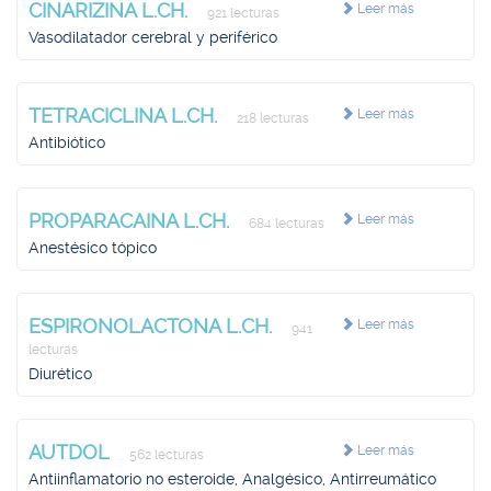
CINARIZINA L.CH.
Leer más
921 lecturas
Vasodilatador cerebral y periférico
TETRACICLINA L.CH.
Leer más
218 lecturas
Antibiótico
PROPARACAINA L.CH.
Leer más
684 lecturas
Anestésico tópico
ESPIRONOLACTONA L.CH.
Leer más
941
lecturas
Diurético
AUTDOL
Leer más
562 lecturas
Antiinflamatorio no esteroide, Analgésico, Antirreumático