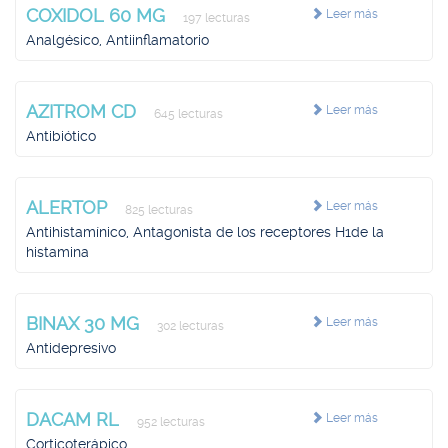
COXIDOL 60 MG
Leer más
197 lecturas
Analgésico, Antiinflamatorio
AZITROM CD
Leer más
645 lecturas
Antibiótico
ALERTOP
Leer más
825 lecturas
Antihistamínico, Antagonista de los receptores H1de la
histamina
BINAX 30 MG
Leer más
302 lecturas
Antidepresivo
DACAM RL
Leer más
952 lecturas
Corticoterápico