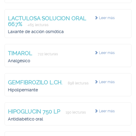
LACTULOSA SOLUCION ORAL
Leer más
66.7%
465 lecturas
Laxante de acción osmótica
TIMAROL
Leer más
722 lecturas
Analgésico
GEMFIBROZILO L.CH.
Leer más
898 lecturas
Hipolipemiante
HIPOGLUCIN 750 LP
Leer más
190 lecturas
Antidiabético oral