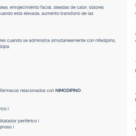
as, enrojecimiento facial, oleadas de calor, dolores
 cuando está elevada, aumento transitorio de las
ores cuando se administra simultáneamente con nifedipino,
dopa.
, fármacos relacionados con
NIMODIPINO
.
ico )
ilatador periférico )
ginoso )