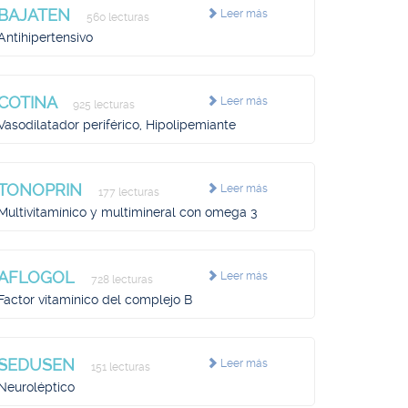
BAJATEN
Leer más
560 lecturas
Antihipertensivo
COTINA
Leer más
925 lecturas
Vasodilatador periférico, Hipolipemiante
TONOPRIN
Leer más
177 lecturas
Multivitamínico y multimineral con omega 3
AFLOGOL
Leer más
728 lecturas
Factor vitamínico del complejo B
SEDUSEN
Leer más
151 lecturas
Neuroléptico