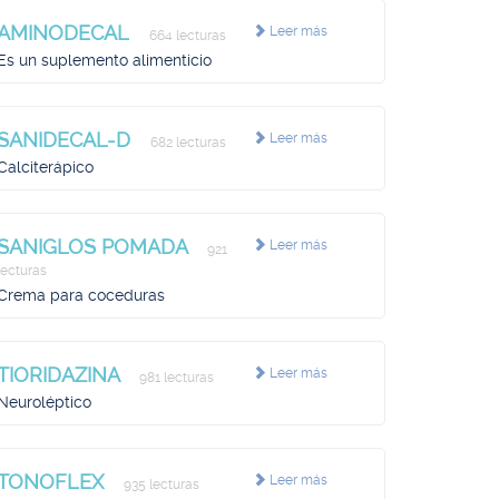
AMINODECAL
Leer más
664 lecturas
Es un suplemento alimenticio
SANIDECAL-D
Leer más
682 lecturas
Calciterápico
SANIGLOS POMADA
Leer más
921
lecturas
Crema para coceduras
TIORIDAZINA
Leer más
981 lecturas
Neuroléptico
TONOFLEX
Leer más
935 lecturas