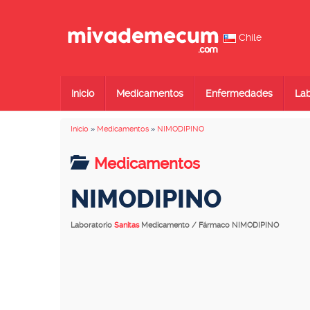
Chile
Inicio
Medicamentos
Enfermedades
Lab
Inicio
»
Medicamentos
»
NIMODIPINO
Medicamentos
NIMODIPINO
Laboratorio
Sanitas
Medicamento / Fármaco NIMODIPINO