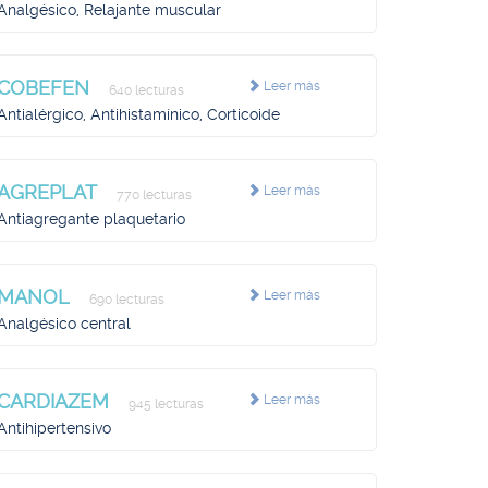
Analgésico, Relajante muscular
COBEFEN
Leer más
640 lecturas
Antialérgico, Antihistamínico, Corticoide
AGREPLAT
Leer más
770 lecturas
Antiagregante plaquetario
MANOL
Leer más
690 lecturas
Analgésico central
CARDIAZEM
Leer más
945 lecturas
Antihipertensivo