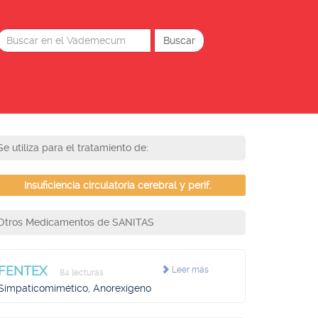
Se utiliza para el tratamiento de:
Insuficiencia circulatoria cerebral y perif.
Otros Medicamentos de SANITAS
FENTEX
Leer más
84 lecturas
Simpaticomimético, Anorexígeno