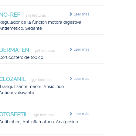
NO-REF
Leer más
174 lecturas
Regulador de la función motora digestiva,
Antiemético, Sedante
DERMATEN
Leer más
918 lecturas
Corticosteroide tópico
CLOZANIL
Leer más
352 lecturas
Tranquilizante menor, Ansiolítico,
Anticonvulsivante
OTOSEPTIL
Leer más
136 lecturas
Antibiótico, Antiinflamatorio, Analgésico