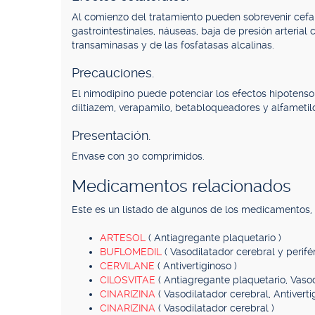
Al comienzo del tratamiento pueden sobrevenir cefale
gastrointestinales, náuseas, baja de presión arterial
transaminasas y de las fosfatasas alcalinas.
Precauciones.
El nimodipino puede potenciar los efectos hipotens
diltiazem, verapamilo, betabloqueadores y alfametil
Presentación.
Envase con 30 comprimidos.
Medicamentos relacionados
Este es un listado de algunos de los medicamentos
ARTESOL
( Antiagregante plaquetario )
BUFLOMEDIL
( Vasodilatador cerebral y perifér
CERVILANE
( Antivertiginoso )
CILOSVITAE
( Antiagregante plaquetario, Vasod
CINARIZINA
( Vasodilatador cerebral, Antiverti
CINARIZINA
( Vasodilatador cerebral )