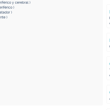
riférico y cerebral )
riférico )
atador )
nte )