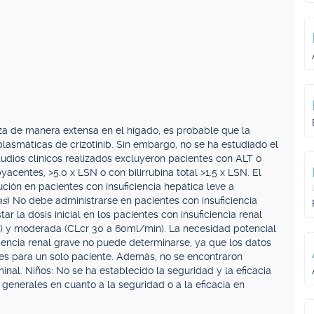
za de manera extensa en el hígado, es probable que la
lasmáticas de crizotinib. Sin embargo, no se ha estudiado el
studios clínicos realizados excluyeron pacientes con ALT o
acentes, >5.0 x LSN o con bilirrubina total >1.5 x LSN. El
ución en pacientes con insuficiencia hepática leve a
as
) No debe administrarse en pacientes con insuficiencia
tar la dosis inicial en los pacientes con insuficiencia renal
in) y moderada (CLcr 30 a 60ml/min). La necesidad potencial
ficiencia renal grave no puede determinarse, ya que los datos
les para un solo paciente. Además, no se encontraron
inal. Niños: No se ha establecido la seguridad y la eficacia
 generales en cuanto a la seguridad o a la eficacia en