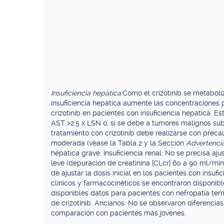
Insuficiencia hepática:
Como el crizotinib se metaboli
insuficiencia hepática aumente las concentraciones p
crizotinib en pacientes con insuficiencia hepática. E
AST >2.5 x LSN o, si se debe a tumores malignos suby
tratamiento con crizotinib debe realizarse con preca
moderada (véase la Tabla 2 y la Sección
Advertenci
hepática grave. Insuficiencia renal: No se precisa ajus
leve (depuración de creatinina [CLcr] 60 a 90 ml/m
de ajustar la dosis inicial en los pacientes con insu
clínicos y farmacocinéticos se encontraron disponib
disponibles datos para pacientes con nefropatía term
de crizotinib. Ancianos: No se observaron diferencias
comparación con pacientes más jóvenes.