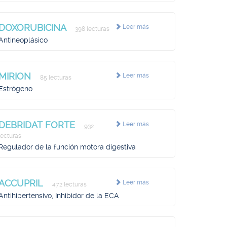
DOXORUBICINA
Leer más
398 lecturas
Antineoplásico
MIRION
Leer más
85 lecturas
Estrógeno
DEBRIDAT FORTE
Leer más
932
lecturas
Regulador de la función motora digestiva
ACCUPRIL
Leer más
472 lecturas
Antihipertensivo, Inhibidor de la ECA