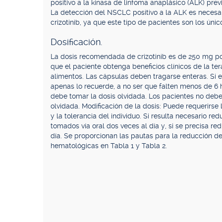
positivo a la kinasa de linfoma anaplásico (ALK) pre
La detección del NSCLC positivo a la ALK es necesar
crizotinib, ya que este tipo de pacientes son los úni
Dosificación.
La dosis recomendada de crizotinib es de 250 mg por 
que el paciente obtenga beneficios clínicos de la t
alimentos. Las cápsulas deben tragarse enteras. Si e
apenas lo recuerde, a no ser que falten menos de 6 h
debe tomar la dosis olvidada. Los pacientes no deb
olvidada. Modificación de la dosis: Puede requerirse 
y la tolerancia del individuo. Si resulta necesario re
tomados vía oral dos veces al día y, si se precisa re
día. Se proporcionan las pautas para la reducción d
hematológicas en Tabla 1 y Tabla 2.