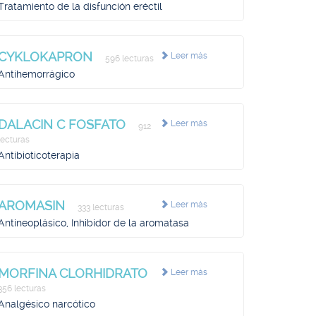
Tratamiento de la disfunción eréctil
CYKLOKAPRON
Leer más
596 lecturas
Antihemorrágico
DALACIN C FOSFATO
Leer más
912
lecturas
Antibioticoterapia
AROMASIN
Leer más
333 lecturas
Antineoplásico, Inhibidor de la aromatasa
MORFINA CLORHIDRATO
Leer más
356 lecturas
Analgésico narcótico