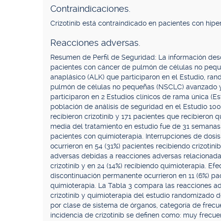
Contraindicaciones.
Crizotinib está contraindicado en pacientes con hiper
Reacciones adversas.
Resumen de Perfil de Seguridad: La información descri
pacientes con cáncer de pulmón de células no peque
anaplásico (ALK) que participaron en el Estudio, ra
pulmón de células no pequeñas (NSCLC) avanzado y p
participaron en 2 Estudios clínicos de rama única (
población de análisis de seguridad en el Estudio 10
recibieron crizotinib y 171 pacientes que recibieron 
media del tratamiento en estudio fue de 31 semanas 
pacientes con quimioterapia. Interrupciones de dosi
ocurrieron en 54 (31%) pacientes recibiendo crizotin
adversas debidas a reacciones adversas relacionadas
crizotinib y en 24 (14%) recibiendo quimioterapia. Ef
discontinuación permanente ocurrieron en 11 (6%) pac
quimioterapia. La Tabla 3 compara las reacciones a
crizotinib y quimioterapia del estudio randomizado d
por clase de sistema de órganos, categoría de frecu
incidencia de crizotinib se definen como: muy frecuent