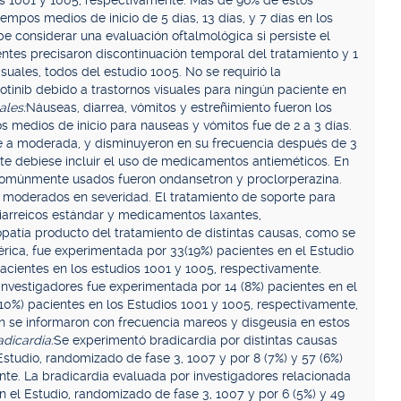
ios 1001 y 1005, respectivamente. Más de 96% de estos
empos medios de inicio de 5 días, 13 días, y 7 días en los
e considerar una evaluación oftalmológica si persiste el
ientes precisaron discontinuación temporal del tratamiento y 1
suales, todos del estudio 1005. No se requirió la
otinib debido a trastornos visuales para ningún paciente en
ales:
Náuseas, diarrea, vómitos y estreñimiento fueron los
s medios de inicio para nauseas y vómitos fue de 2 a 3 días.
ve a moderada, y disminuyeron en su frecuencia después de 3
te debiese incluir el uso de medicamentos antieméticos. En
comúnmente usados fueron ondansetron y proclorperazina.
a moderados en severidad. El tratamiento de soporte para
idiarreicos estándar y medicamentos laxantes,
patía producto del tratamiento de distintas causas, como se
férica, fue experimentada por 33(19%) pacientes en el Estudio
acientes en los estudios 1001 y 1005, respectivamente.
investigadores fue experimentada por 14 (8%) pacientes en el
(10%) pacientes en los Estudios 1001 y 1005, respectivamente,
 se informaron con frecuencia mareos y disgeusia en estos
adicardia:
Se experimentó bradicardia por distintas causas
Estudio, randomizado de fase 3, 1007 y por 8 (7%) y 57 (6%)
nte. La bradicardia evaluada por investigadores relacionada
n el Estudio, randomizado de fase 3, 1007 y por 6 (5%) y 49