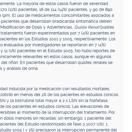
ivamente. La mayoría de estos casos fueron de severidad
 170 (11%) pacientes, 16 de 114 (14%) pacientes, y 90 de 890
50 lpm. El uso de medicamentos concomitantes asociados a
pacientes que desarrollan bradicardia sintomática deben
Modificación de Dosis y Advertencias.
Quiste Renal:
Quistes
 tratamiento fueron experimentados por 7 (4%) pacientes en
pacientes en los Estudios 1001 y 1005, respectivamente. Los
o evaluados por investigadores se reportaron en 7 (4%)
y 11 (1%) pacientes en el Estudio 1005. No hubo reportes de
 clínicamente relevantes en estos casos, aunque en algunos
 del riñón. En pacientes que desarrollan quistes renales se
y análisis de orina.
idad inducida por la medicación con resultados mortales.
zotinib en menos del 1% de los pacientes en estudios clínicos.
 y la bilirrubina total mayor a 2 x LSN sin la fosfatasa
e los pacientes en estudios clínicos. Las elevaciones de
ersibles al momento de la interrupción del tratamiento. Por
en dosis menores sin recaídas; sin embargo, 1 paciente del
 pacientes del Estudio randomizado de fase 3 1007 (1%), 1
estudio 1005 ( < 1%) precisaron la interrupción permanente del