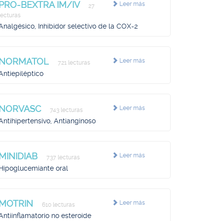
PRO-BEXTRA IM/IV
Leer más
27
lecturas
Analgésico, Inhibidor selectivo de la COX-2
NORMATOL
Leer más
721 lecturas
Antiepiléptico
NORVASC
Leer más
743 lecturas
Antihipertensivo, Antianginoso
MINIDIAB
Leer más
737 lecturas
Hipoglucemiante oral
MOTRIN
Leer más
610 lecturas
Antiinflamatorio no esteroide