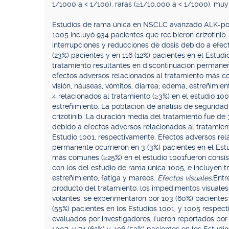
1/1000 a < 1/100), raras (≥1/10,000 a < 1/1000), muy 
Estudios de rama única en NSCLC avanzado ALK-posit
1005 incluyó 934 pacientes que recibieron crizotini
interrupciones y reducciones de dosis debido a efect
(23%) pacientes y en 116 (12%) pacientes en el Estud
tratamiento resultantes en discontinuación permanen
efectos adversos relacionados al tratamiento más co
visión, náuseas, vómitos, diarrea, edema, estreñimi
4 relacionados al tratamiento (≥3%) en el estudio 10
estreñimiento. La población de análisis de seguridad
crizotinib. La duración media del tratamiento fue de
debido a efectos adversos relacionados al tratamient
Estudio 1001, respectivamente. Efectos adversos rel
permanente ocurrieron en 3 (3%) pacientes en el Est
más comunes (≥25%) en el estudio 1001fueron consist
con los del estudio de rama única 1005, e incluyen tr
estreñimiento, fatiga y mareos.
Efectos visuales:
Entr
producto del tratamiento, los impedimentos visuales
volantes, se experimentaron por 103 (60%) pacientes
(55%) pacientes en los Estudios 1001, y 1005 respect
evaluados por investigadores, fueron reportados por