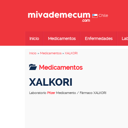
Chile
Inicio
Medicamentos
Enfermedades
Lab
Inicio
»
Medicamentos
»
XALKORI
Medicamentos
XALKORI
Laboratorio
Pfizer
Medicamento / Fármaco XALKORI