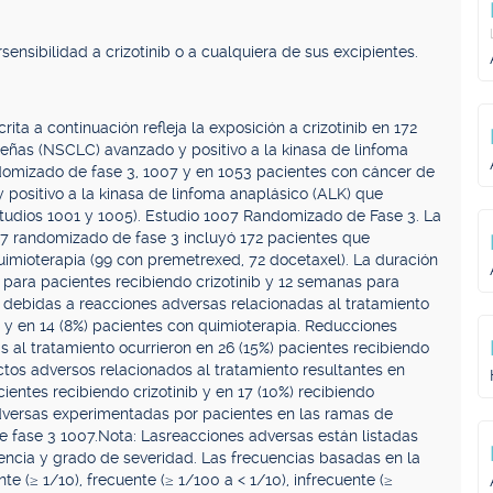
sensibilidad a crizotinib o a cualquiera de sus excipientes.
ta a continuación refleja la exposición a crizotinib en 172
ñas (NSCLC) avanzado y positivo a la kinasa de linfoma
ndomizado de fase 3, 1007 y en 1053 pacientes con cáncer de
ositivo a la kinasa de linfoma anaplásico (ALK) que
Estudios 1001 y 1005). Estudio 1007 Randomizado de Fase 3. La
07 randomizado de fase 3 incluyó 172 pacientes que
quimioterapia (99 con premetrexed, 72 docetaxel). La duración
para pacientes recibiendo crizotinib y 12 semanas para
s debidas a reacciones adversas relacionadas al tratamiento
ib y en 14 (8%) pacientes con quimioterapia. Reducciones
 al tratamiento ocurrieron en 26 (15%) pacientes recibiendo
ectos adversos relacionados al tratamiento resultantes en
ientes recibiendo crizotinib y en 17 (10%) recibiendo
dversas experimentadas por pacientes en las ramas de
e fase 3 1007.Nota: Las
reacciones adversas están listadas
encia y grado de severidad. Las frecuencias basadas en la
e (≥ 1/10), frecuente (≥ 1/100 a < 1/10), infrecuente (≥