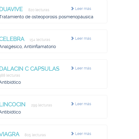
DUAVIVE
Leer más
820 lecturas
Tratamiento de osteoporosis posmenopáusica
CELEBRA
Leer más
154 lecturas
Analgésico, Antiinflamatorio
DALACIN C CAPSULAS
Leer más
388 lecturas
Antibiótico
LINCOCIN
Leer más
299 lecturas
Antibiótico
VIAGRA
Leer más
805 lecturas