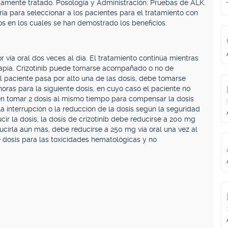
viamente tratado. Posología y Administración: Pruebas de ALK.
ia para seleccionar a los pacientes para el tratamiento con
cos en los cuales se han demostrado los beneficios.
vía oral dos veces al día. El tratamiento continúa mientras
erapia. Crizotinib puede tomarse acompañado o no de
l paciente pasa por alto una de las dosis, debe tomarse
oras para la siguiente dosis, en cuyo caso el paciente no
en tomar 2 dosis al mismo tiempo para compensar la dosis
la interrupción o la reducción de la dosis según la seguridad
ducir la dosis, la dosis de crizotinib debe reducirse a 200 mg
ducirla aún más, debe reducirse a 250 mg vía oral una vez al
e dosis para las toxicidades hematológicas y no