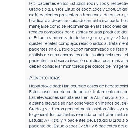
(5%) pacientes en los Estudios 1001 y 1005, respect
Grado 1 o 2. En los Estudios 1007, 1001 y 1005, 19 de
(10%) pacientes presentaron frecuencia de pulso < 
bradicardia debe ser cuidadosamente evaluado. Los 
manejarse como se recomienda en las secciones de 
renales complejos por distintas causas producto del
el Estudio randomizado de fase 3 1007 y 0 y 12 (1%) 
quistes renales complejos relacionados al tratamient
pacientes en el Estudio 1007 randomizado de fase 3 
análisis de orina anormales o de insuficiencia renal
pacientes se observó invasión quística local más allá
deben considerar monitoreos periódicos de imágenes 
Advertencias.
Hepatotoxicidad: Han ocurrido casos de hepatotoxic
Estos casos ocurrieron durante el tratamiento con cri
Las elevaciones simultáneas en la ALT mayor a 3 x LSN
alcalina elevada se han observado en menos del 1% d
Grado 3 y 4 fueron generalmente asintomáticas y rev
lo general, los pacientes reanudaron el tratamiento 
Estudio A ( < 1%) y 3 pacientes del Estudio B (2 %) 2
paciente del Estudio 1001 ( < 1%), y 6 pacientes del 