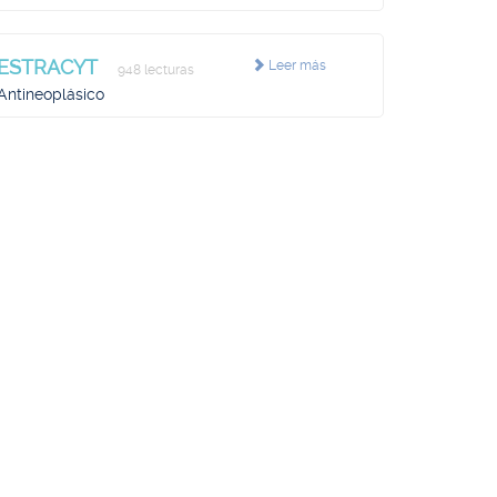
ESTRACYT
Leer más
948 lecturas
Antineoplásico