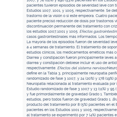
1007, y 74 (62%) y 496 (53%) pacientes en los Estud
pacientes tuvieron episodios de severidad leve con ti
Estudios 1007, 1001, y 1005, respectivamente. Se deb
trastorno de la visión o si este empeora. Cuatro pac
paciente precisó reducción de dosis por trastornos vi
discontinuación permanente del tratamiento con criz
los estudios 1007,1001 y 1005.
Efectos gastrointestin
casos gastrointestinales más informados. Los tiempo
La mayoría de los episodios fueron de severidad le
a 4 semanas de tratamiento. El tratamiento de sopor
estudios clínicos, los medicamentos eméticos más 
Diarrea y constipación fueron principalmente leves 
diarrea y constipación debiese incluir el uso de ant
respectivamente.
Efectos del sistema nervioso:
Neuro
define en la Tabla 3, principalmente neuropatía peri
randomizado de fase 3 1007, y 24 (20%) y 178 (19%) p
Neuropatía relacionada al tratamiento evaluada por 
Estudio randomizado de fase 3 1007 y 13 (11%) y 95 
y fue primordialmente de gravedad Grado 1. También
estudios, pero todos fueron de gravedad Grado 1.
Br
producto del tratamiento por 8 (5%) pacientes en el 
pacientes en los Estudios 1001 y 1005, respectivame
al tratamiento se experimentó por 7 (4%) pacientes e