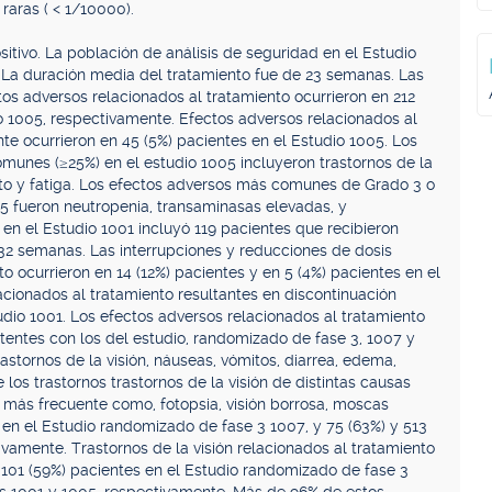
raras ( < 1/10000).
ivo. La población de análisis de seguridad en el Estudio
b. La duración media del tratamiento fue de 23 semanas. Las
os adversos relacionados al tratamiento ocurrieron en 212
io 1005, respectivamente. Efectos adversos relacionados al
te ocurrieron en 45 (5%) pacientes en el Estudio 1005. Los
munes (≥25%) en el estudio 1005 incluyeron trastornos de la
ento y fatiga. Los efectos adversos más comunes de Grado 3 o
05 fueron neutropenia, transaminasas elevadas, y
 en el Estudio 1001 incluyó 119 pacientes que recibieron
 32 semanas. Las interrupciones y reducciones de dosis
o ocurrieron en 14 (12%) pacientes y en 5 (4%) pacientes en el
acionados al tratamiento resultantes en discontinuación
udio 1001. Los efectos adversos relacionados al tratamiento
entes con los del estudio, randomizado de fase 3, 1007 y
astornos de la visión, náuseas, vómitos, diarrea, edema,
e los trastornos trastornos de la visión de distintas causas
 más frecuente como, fotopsia, visión borrosa, moscas
 en el Estudio randomizado de fase 3 1007, y 75 (63%) y 513
ivamente. Trastornos de la visión relacionados al tratamiento
 101 (59%) pacientes en el Estudio randomizado de fase 3