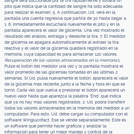
sangre será succionada por la tira rápidamente y sonará un
pito que indica que la cantidad de sangre ha sido adecuada
para realizar el examen. 5. A continuación, Ud. verá en la
pantalla una cuenta regresiva que partirá de 30 hasta llegar a
1. 6. Inmediatamente escuchará nuevamente el pito y en la
pantalla aparecerá el valor de glicemia. Una vez mostrado el
resultado del análisis, extraiga y deseche la tira. 7. El medidor
de glicemia se apagará automáticamente al extraer la tira
reactiva y el valor de la glicemia quedará registrado en la
memoria, cuya capacidad es para almacenar 120 valores.
Recuperación de los valores almacenados en la memoria:
1.
Pulse el botón del medidor una vez y la pantalla mostrará el
valor promedio de las glicemias tomadas en las últimas 2
semanas. Si Ud. pulsa nuevamente el botón, aparecerá el valor
de la glicemia más reciente, junto a la fecha y hora en que se
tomó. Cada vez que vuelva a presionar el botón aparecerá un
nuevo valor hasta que aparezca la palabra "End" que indica
que ya no hay más valores registrados. 2. Ud. podrá transferir
todos los valores almacenados en la memoria del medidor a un
computador. Para esto, Ud. debe cargar su computador con el
software Winglucofact. Ese se vende separadamente. Este es
un software que permite hacer gráficos y analizar la
información para tener un mejor manejo y control de la