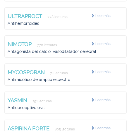
ULTRAPROCT
Leer más
778 lecturas
Antihemorroides
NIMOTOP
Leer más
770 lecturas
Antagonista del calcio, Vasodilatador cerebral
MYCOSPORAN
Leer más
74 lecturas
Antimicótico de amplio espectro
YASMIN
Leer más
291 lecturas
Anticonceptivo oral
ASPIRINA FORTE
Leer más
805 lecturas