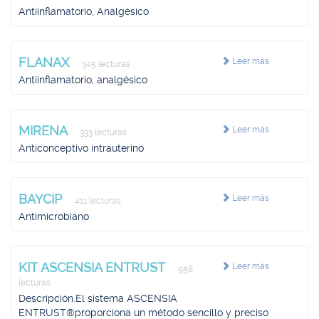
Antiinflamatorio, Analgésico
FLANAX
Leer más
345 lecturas
Antiinflamatorio, analgésico
MIRENA
Leer más
333 lecturas
Anticonceptivo intrauterino
BAYCIP
Leer más
411 lecturas
Antimicrobiano
KIT ASCENSIA ENTRUST
Leer más
958
lecturas
Descripción.El sistema ASCENSIA
ENTRUST®proporciona un método sencillo y preciso