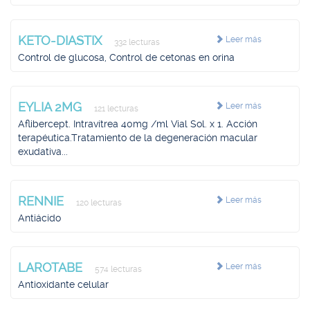
KETO-DIASTIX
Leer más
332 lecturas
Control de glucosa, Control de cetonas en orina
EYLIA 2MG
Leer más
121 lecturas
Aflibercept. Intravítrea 40mg /ml Vial Sol. x 1. Acción
terapéutica.Tratamiento de la degeneración macular
exudativa...
RENNIE
Leer más
120 lecturas
Antiácido
LAROTABE
Leer más
574 lecturas
Antioxidante celular