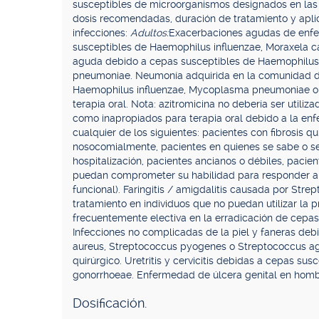
susceptibles de microorganismos designados en las 
dosis recomendadas, duración de tratamiento y aplic
infecciones:
Adultos:
Exacerbaciones agudas de enfe
susceptibles de Haemophilus influenzae, Moraxela ca
aguda debido a cepas susceptibles de Haemophilus i
pneumoniae. Neumonía adquirida en la comunidad d
Haemophilus influenzae, Mycoplasma pneumoniae o
terapia oral. Nota: azitromicina no debería ser util
como inapropiados para terapia oral debido a la e
cualquier de los siguientes: pacientes con fibrosis q
nosocomialmente, pacientes en quienes se sabe o se
hospitalización, pacientes ancianos o débiles, paci
puedan comprometer su habilidad para responder a 
funcional). Faringitis / amigdalitis causada por Str
tratamiento en individuos que no puedan utilizar la p
frecuentemente electiva en la erradicación de cepa
Infecciones no complicadas de la piel y faneras deb
aureus, Streptococcus pyogenes o Streptococcus ag
quirúrgico. Uretritis y cervicitis debidas a cepas su
gonorrhoeae. Enfermedad de úlcera genital en homb
Dosificación.