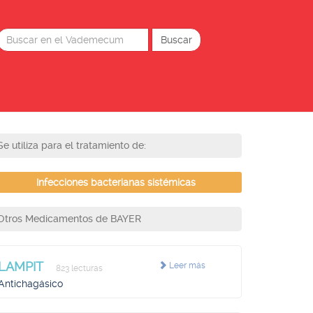
Se utiliza para el tratamiento de:
Infecciones bacterianas sistémicas
Otros Medicamentos de BAYER
LAMPIT
Leer más
823 lecturas
Antichagásico