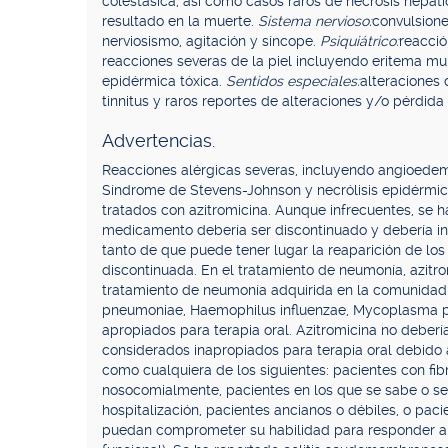
colestásica, así como casos raros de necrosis hepáti
resultado en la muerte.
Sistema nervioso:
convulsione
nerviosismo, agitación y síncope.
Psiquiátrico:
reacció
reacciones severas de la piel incluyendo eritema mu
epidérmica tóxica.
Sentidos especiales:
alteraciones 
tinnitus y raros reportes de alteraciones y/o pérdida
Advertencias.
Reacciones alérgicas severas, incluyendo angioedem
Síndrome de Stevens-Johnson y necrólisis epidérmic
tratados con azitromicina. Aunque infrecuentes, se ha
medicamento debería ser discontinuado y debería ins
tanto de que puede tener lugar la reaparición de los
discontinuada. En el tratamiento de neumonía, azitro
tratamiento de neumonía adquirida en la comunidad
pneumoniae, Haemophilus influenzae, Mycoplasma 
apropiados para terapia oral. Azitromicina no deber
considerados inapropiados para terapia oral debido
como cualquiera de los siguientes: pacientes con fibr
nosocomialmente, pacientes en los que se sabe o se
hospitalización, pacientes ancianos o débiles, o pac
puedan comprometer su habilidad para responder a 