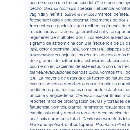
ocurrieron con una frecuencia del 1% o menos incluye
pecho.
Gastrointestinal:
dispepsia, flatulencia, vómito
vaginitis y nefritis.
Sistema nervioso:
mareos, cefalea,
fotosensibilidad y angioedema. Regímenes de dosis 
frecuentes en pacientes que reciben regímenes de do
relacionados al sistema gastrointestinal y se repor
regímenes de múltiples dosis. Los efectos adversos 
1 gramo de azitromicina con una frecuencia de 1% o
(5%), dolor abdominal (5%), vómitos (2%), dispepsia (1%
azitromicina:
en conjunto, los efectos adversos más 
de 2 gramos de azitromicina estuvieron relacionados 
ocurrieron en pacientes de este estudio con una fre
diarrea/evacuaciones blandas (14%), vómitos (7%), dol
(1%). La mayoría de estas quejas fueron de naturalez
eventos adversos reportados con azitromicina durant
pediátricos para los cuales no se pudo establecer un
urticaria y angioedema.
Cardiovascular:
arritmias, in
reportes raros de prolongación del QT y torsades de
flatulencia, vómitos, diarrea, raramente resultantes 
candidiasis oral y reportes raros de decoloración de
anafilaxis (raramente fatal).
Genitourinario:
nefritis int
Hematopoyético:
trombocitopenia.
Hepático/biliar:
fu