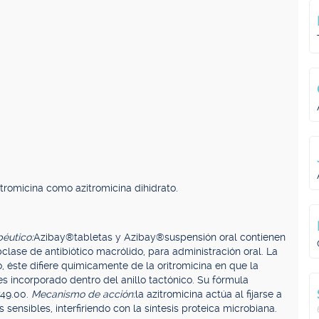
romicina como azitromicina dihidrato.
éutico:
Azibay®tabletas y Azibay®suspensión oral contienen
bclase de antibiótico macrólido, para administración oral. La
o, éste difiere químicamente de la oritromicina en que la
es incorporado dentro del anillo tactónico. Su fórmula
749.00.
Mecanismo de acción:
la azitromicina actúa al fijarse a
ensibles, interfiriendo con la síntesis proteica microbiana.