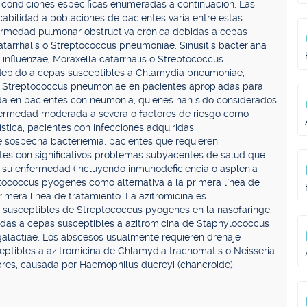
condiciones específicas enumeradas a continuación. Las
abilidad a poblaciones de pacientes varía entre estas
rmedad pulmonar obstructiva crónica debidas a cepas
tarrhalis o Streptococcus pneumoniae. Sinusitis bacteriana
nfluenzae, Moraxella catarrhalis o Streptococcus
ebido a cepas susceptibles a Chlamydia pneumoniae,
 Streptococcus pneumoniae en pacientes apropiadas para
izada en pacientes con neumonía, quienes han sido considerados
nfermedad moderada a severa o factores de riesgo como
uística, pacientes con infecciones adquiridas
 sospecha bacteriemia, pacientes que requieren
entes con significativos problemas subyacentes de salud que
su enfermedad (incluyendo inmunodeficiencia o asplenia
eptococcus pyogenes como alternativa a la primera línea de
rimera línea de tratamiento. La azitromicina es
s susceptibles de Streptococcus pyogenes en la nasofaringe.
idas a cepas susceptibles a azitromicina de Staphylococcus
alactiae. Los abscesos usualmente requieren drenaje
sceptibles a azitromicina de Chlamydia trachomatis o Neisseria
res, causada por Haemophilus ducreyi (chancroide).