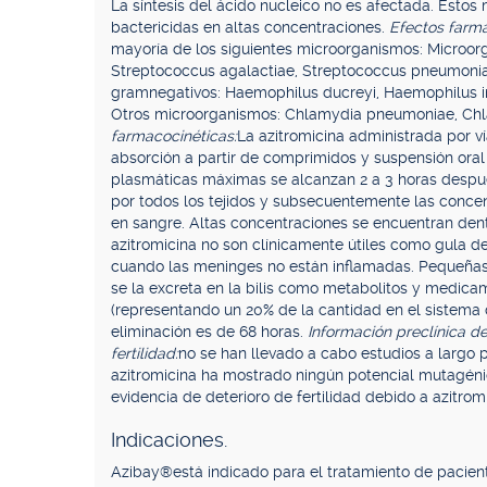
La síntesis del ácido nucleico no es afectada. Esto
bactericidas en altas concentraciones.
Efectos farm
mayoría de los siguientes microorganismos: Microor
Streptococcus agalactiae, Streptococcus pneumonia
gramnegativos: Haemophilus ducreyi, Haemophilus inf
Otros microorganismos: Chlamydia pneumoniae, Ch
farmacocinéticas:
La azitromicina administrada por ví
absorción a partir de comprimidos y suspensión oral
plasmáticas máximas se alcanzan 2 a 3 horas despué
por todos los tejidos y subsecuentemente las conc
en sangre. Altas concentraciones se encuentran dent
azitromicina no son clínicamente útiles como gula de
cuando las meninges no están inflamadas. Pequeñas 
se la excreta en la bilis como metabolitos y medica
(representando un 20% de la cantidad en el sistema ci
eliminación es de 68 horas.
Información preclínica d
fertilidad:
no se han llevado a cabo estudios a largo 
azitromicina ha mostrado ningún potencial mutagéni
evidencia de deterioro de fertilidad debido a azitromi
Indicaciones.
Azibay®está indicado para el tratamiento de pacie