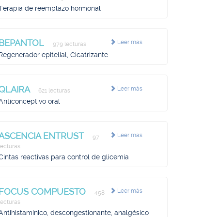
Terapia de reemplazo hormonal
BEPANTOL
Leer más
979 lecturas
Regenerador epitelial, Cicatrizante
QLAIRA
Leer más
621 lecturas
Anticonceptivo oral
ASCENCIA ENTRUST
Leer más
97
lecturas
Cintas reactivas para control de glicemia
FOCUS COMPUESTO
Leer más
458
lecturas
Antihistamínico, descongestionante, analgésico