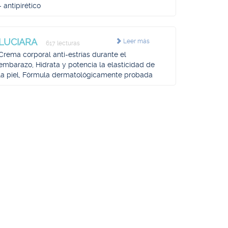
- antipirético
LUCIARA
Leer más
617 lecturas
Crema corporal anti-estrías durante el
embarazo, Hidrata y potencia la elasticidad de
la piel, Fórmula dermatológicamente probada