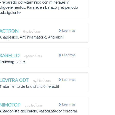
Preparado polivitamínico con minerales y
oligoelementos, Para el embarazo y el período
subsiguiente
ACTRON
Leer más
630 lecturas
Analgésico, Antiinflamatorio, Antifebril
XARELTO
Leer más
490 lecturas
Anticoagulante
LEVITRA ODT
Leer más
398 lecturas
Tratamiento de la disfunción eréctil
NIMOTOP
Leer más
770 lecturas
Antagonista del calcio, Vasodilatador cerebral