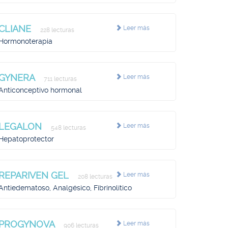
CLIANE
Leer más
228 lecturas
Hormonoterapia
GYNERA
Leer más
711 lecturas
Anticonceptivo hormonal
LEGALON
Leer más
548 lecturas
Hepatoprotector
REPARIVEN GEL
Leer más
208 lecturas
Antiedematoso, Analgésico, Fibrinolítico
PROGYNOVA
Leer más
906 lecturas