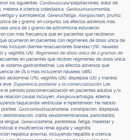
ron los siguientes:
Cardiovascular:
palpitaciones, dolor de
s, melena e ictericia colestásica.
Genitourinario:
monilia,
 vértigo y somnolencia.
General:
fatiga.
Alergias:
rash, prurito,
única de 1 gramo: en conjunto, los efectos adversos más
sis única de 1 gramo de azitromicina estuvieron
taron con más frecuencia que en pacientes que recibieron
que ocurrieron en pacientes con regímenes de dosis única de
 más incluyen diarrea/evacuaciones blandas (7%), náuseas
) y vaginitis (1%).
Regímenes de dosis única de 2 gramos de
frecuentes en pacientes que reciben regímenes de dosis única
al sistema gastrointestinal. Los efectos adversos que
cuencia de 1% o más incluyeron náuseas (18%),
or abdominal (7%), vaginitis (2%), dispepsia (1%) y mareos
a leve.
Experiencia posterior a la comercialización:
Los
e el período poscomercialización en pacientes adultos y/o
a relación causal incluyen:
Alérgicos:
artralgia, edema,
cluyendo taquicardia ventricular e hipertensión. Ha habido
 pointes.
Gastrointestinal:
anorexia, constipación, dispepsia,
en deshidratación, colitis seudomembranosa, pancreatitis,
 la lengua.
General:
astenia, parestesia, fatiga, malestar y
ersticial e insuficiencia renal aguda y vaginitis.
nción hepática anormal, incluyendo hepatitis e ictericia