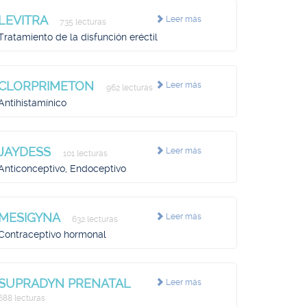
LEVITRA
Leer más
735 lecturas
Tratamiento de la disfunción eréctil
CLORPRIMETON
Leer más
962 lecturas
Antihistamínico
JAYDESS
Leer más
101 lecturas
Anticonceptivo, Endoceptivo
MESIGYNA
Leer más
632 lecturas
Contraceptivo hormonal
SUPRADYN PRENATAL
Leer más
688 lecturas