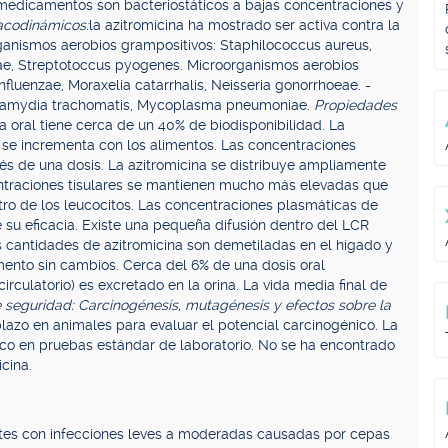
s medicamentos son bacteriostáticos a bajas concentraciones y
acodinámicos:
la azitromicina ha mostrado ser activa contra la
ganismos aerobios grampositivos: Staphilococcus aureus,
e, Streptotoccus pyogenes. Microorganismos aerobios
luenzae, Moraxelia catarrhalis, Neisseria gonorrhoeae. -
lamydia trachomatis, Mycoplasma pneumoniae.
Propiedades
a oral tiene cerca de un 40% de biodisponibilidad. La
 se incrementa con los alimentos. Las concentraciones
s de una dosis. La azitromicina se distribuye ampliamente
entraciones tisulares se mantienen mucho más elevadas que
ro de los leucocitos. Las concentraciones plasmáticas de
 su eficacia. Existe una pequeña difusión dentro del LCR
cantidades de azitromicina son demetiladas en el hígado y
mento sin cambios. Cerca del 6% de una dosis oral
rculatorio) es excretado en la orina. La vida media final de
e seguridad: Carcinogénesis, mutagénesis y efectos sobre la
plazo en animales para evaluar el potencial carcinogénico. La
co en pruebas estándar de laboratorio. No se ha encontrado
cina.
ntes con infecciones leves a moderadas causadas por cepas