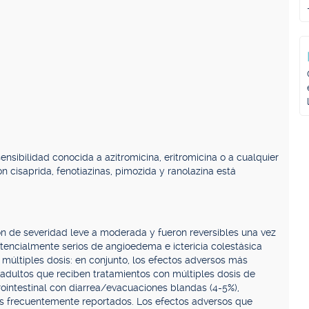
sibilidad conocida a azitromicina, eritromicina o a cualquier
on cisaprida, fenotiazinas, pimozida y ranolazina está
n de severidad leve a moderada y fueron reversibles una vez
tencialmente serios de angioedema e ictericia colestásica
últiples dosis: en conjunto, los efectos adversos más
 adultos que reciben tratamientos con múltiples dosis de
rointestinal con diarrea/evacuaciones blandas (4-5%),
ás frecuentemente reportados. Los efectos adversos que