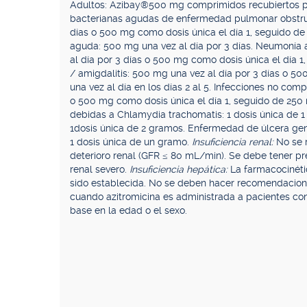
Adultos: Azibay®500 mg comprimidos recubiertos p
bacterianas agudas de enfermedad pulmonar obstruc
días o 500 mg como dosis única el día 1, seguido de 2
aguda: 500 mg una vez al día por 3 días. Neumonía 
al día por 3 días o 500 mg como dosis única el día 1, 
/ amigdalitis: 500 mg una vez al día por 3 días o 50
una vez al día en los días 2 al 5. Infecciones no com
o 500 mg como dosis única el día 1, seguido de 250 mg 
debidas a Chlamydia trachomatis: 1 dosis única de 1 
1dosis única de 2 gramos. Enfermedad de úlcera ge
1 dosis única de un gramo.
Insuficiencia renal:
No se 
deterioro renal (GFR ≤ 80 mL/min). Se debe tener pre
renal severo.
Insuficiencia hepática:
La farmacocinéti
sido establecida. No se deben hacer recomendaciones
cuando azitromicina es administrada a pacientes con 
base en la edad o el sexo.