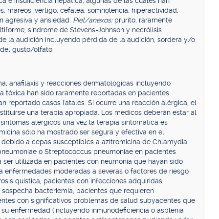
ca e insuficiencia hepática, algunas de las cuales han
s, mareos, vértigo, cefalea, somnolencia, hiperactividad,
n agresiva y ansiedad.
Piel/anexos:
prurito, raramente
ltiforme, síndrome de Stevens-Johnson y necrólisis
de la audición incluyendo pérdida de la audición, sordera y/o
 del gusto/olfato.
a, anafilaxis y reacciones dermatológicas incluyendo
a tóxica han sido raramente reportadas en pacientes
n reportado casos fatales. Si ocurre una reacción alérgica, el
tituirse una terapia apropiada. Los médicos deberán estar al
 síntomas alérgicos una vez la terapia sintomática es
micina sólo ha mostrado ser segura y efectiva en el
 debido a cepas susceptibles a azitromicina de Chlamydia
pneumoniae o Streptococcus pneumoniae en pacientes
ía ser utilizada en pacientes con neumonía que hayan sido
 a enfermedades moderadas a severas o factores de riesgo
osis quística, pacientes con infecciones adquiridas
 sospecha bacteriemia, pacientes que requieren
ientes con significativos problemas de salud subyacentes que
su enfermedad (incluyendo inmunodeficiencia o asplenia