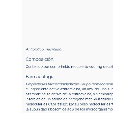
Antibiótico macrólido.
Composición.
Contenido por comprimido recubierto 500 mg de azit
Farmacología.
Propiedades farmacodinámicas: Grupo farmacoterap
el ingrediente activo azitromicina, un azálido, una su
azitromicina se deriva de la eritromicina; sin embarg
inserción de un átomo de nitrógeno metil-sustituido 
molecular es C30H72N2O12y su peso molecular es 
la subunidad ribosómica 50S de los microorganismos s