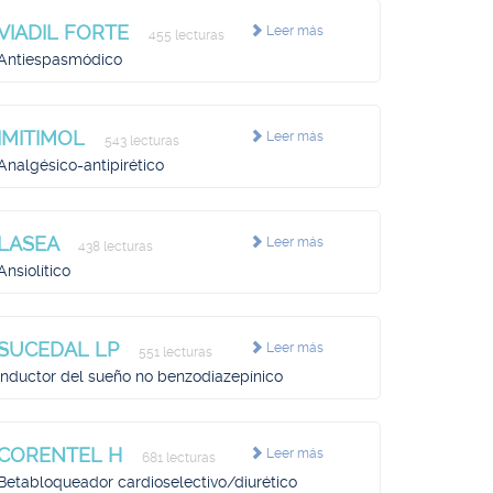
VIADIL FORTE
Leer más
455 lecturas
Antiespasmódico
IMITIMOL
Leer más
543 lecturas
Analgésico-antipirético
LASEA
Leer más
438 lecturas
Ansiolítico
SUCEDAL LP
Leer más
551 lecturas
Inductor del sueño no benzodiazepínico
CORENTEL H
Leer más
681 lecturas
Betabloqueador cardioselectivo/diurético