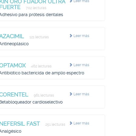
KIN ORO FIJADOR ULTRA
Leer más
FUERTE
702 lecturas
Adhesivo para prótesis dentales
AZACIMIL
Leer más
121 lecturas
Antineoplásico
OPTAMOX
Leer más
462 lecturas
Antibiótico bactericida de amplio espectro
CORENTEL
Leer más
961 lecturas
Betabloqueador cardioselectivo
NEFERSIL FAST
Leer más
251 lecturas
Analgésico