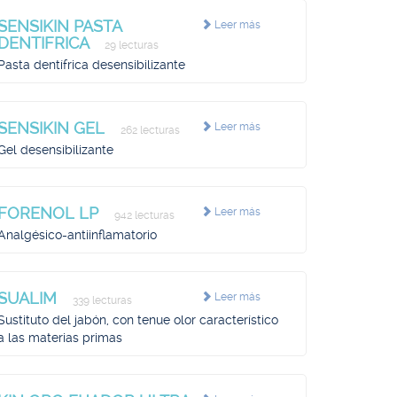
SENSIKIN PASTA
Leer más
DENTIFRICA
29 lecturas
Pasta dentífrica desensibilizante
SENSIKIN GEL
Leer más
262 lecturas
Gel desensibilizante
FORENOL LP
Leer más
942 lecturas
Analgésico-antiinflamatorio
SUALIM
Leer más
339 lecturas
Sustituto del jabón, con tenue olor característico
a las materias primas