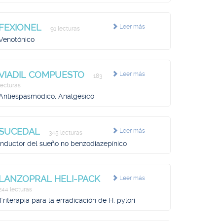
FEXIONEL
Leer más
91 lecturas
Venotónico
VIADIL COMPUESTO
Leer más
183
lecturas
Antiespasmódico, Analgésico
SUCEDAL
Leer más
345 lecturas
Inductor del sueño no benzodiazepínico
LANZOPRAL HELI-PACK
Leer más
244 lecturas
Triterapia para la erradicación de H, pylori