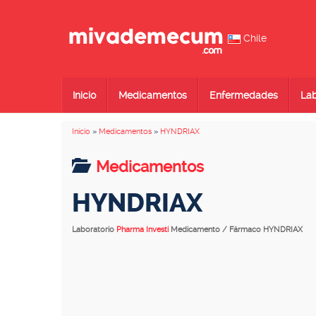
Chile
Inicio
Medicamentos
Enfermedades
Lab
Inicio
»
Medicamentos
»
HYNDRIAX
Medicamentos
HYNDRIAX
Laboratorio
Pharma Investi
Medicamento / Fármaco HYNDRIAX