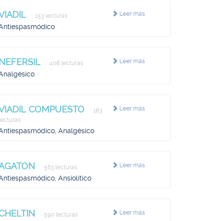
VIADIL
Leer más
153 lecturas
Antiespasmódico
NEFERSIL
Leer más
408 lecturas
Analgésico
VIADIL COMPUESTO
Leer más
183
lecturas
Antiespasmódico, Analgésico
AGATON
Leer más
563 lecturas
Antiespasmódico, Ansiolítico
CHELTIN
Leer más
590 lecturas