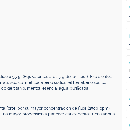
co 0,55 g. (Equivalentes a 0,25 g de ion flúor). Excipientes:
osinato sódico, metilparabeno sódico, etilparabeno sódico,
xido de titanio, mentol, esencia, agua purificada.
enta forte, por su mayor concentración de flúor (2500 ppm)
n una mayor propensión a padecer caries dental. Con sabor a