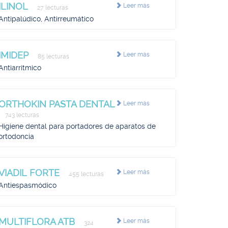
ILINOL
Leer más
27 lecturas
Antipalúdico, Antirreumático
IMIDEP
Leer más
85 lecturas
Antiarritmico
ORTHOKIN PASTA DENTAL
Leer más
743 lecturas
Higiene dental para portadores de aparatos de
ortodoncia
VIADIL FORTE
Leer más
455 lecturas
Antiespasmódico
MULTIFLORA ATB
Leer más
324