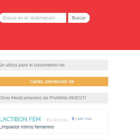
Se utiliza para el tratamiento de:
Caries, prevención de
Otros Medicamentos de PHARMA INVESTI
LACTIBON FEM
Leer más
804 lecturas
Limpiador íntimo femenino