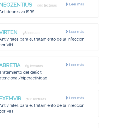
NEOZENTIUS
Leer más
959 lecturas
Antidepresivo ISRS
VIRTEN
Leer más
96 lecturas
Antivirales para el tratamiento de la infección
por VIH
ABRETIA
Leer más
85 lecturas
Tratamiento del déficit
atencional/hiperactividad
EXEMVIR
Leer más
786 lecturas
Antivirales para el tratamiento de la infección
por VIH