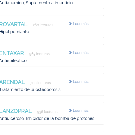
Antianémico, Suplemento alimenticio
ROVARTAL
Leer más
260 lecturas
Hipolipemiante
ENTAXAR
Leer más
963 lecturas
Antiepiléptico
ARENDAL
Leer más
700 lecturas
Tratamiento de la osteoporosis
LANZOPRAL
Leer más
936 lecturas
Antiulceroso, Inhibidor de la bomba de protones