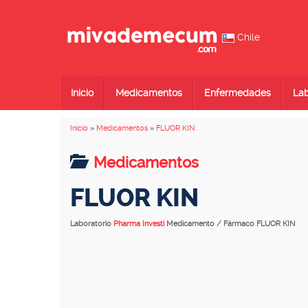
Chile
Inicio
Medicamentos
Enfermedades
Lab
Inicio
»
Medicamentos
»
FLUOR KIN
Medicamentos
FLUOR KIN
Laboratorio
Pharma Investi
Medicamento / Fármaco FLUOR KIN