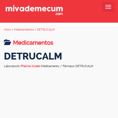
Togg
navig
Inicio
»
Medicamentos
»
DETRUCALM
Medicamentos
DETRUCALM
Laboratorio
Pharma Investi
Medicamento / Fármaco DETRUCALM