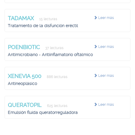
TADAMAX
Leer más
15 lecturas
Tratamiento de la disfunción eréctil
POENBIOTIC
Leer más
37 lecturas
Antimicrobiano - Antiinflamatorio oftálmico
XENEVIA 500
Leer más
886 lecturas
Antineoplásico
QUERATOPIL
Leer más
625 lecturas
Emulsión fluida queratorreguladora