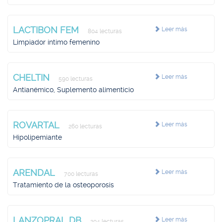
LACTIBON FEM
Leer más
804 lecturas
Limpiador íntimo femenino
CHELTIN
Leer más
590 lecturas
Antianémico, Suplemento alimenticio
ROVARTAL
Leer más
260 lecturas
Hipolipemiante
ARENDAL
Leer más
700 lecturas
Tratamiento de la osteoporosis
LANZOPRAL DB
Leer más
204 lecturas