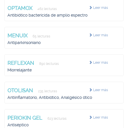
OPTAMOX
Leer más
462 lecturas
Antibiótico bactericida de amplio espectro
MENUIX
Leer más
65 lecturas
Antiparkinsoniano
REFLEXAN
Leer más
890 lecturas
Miorrelajante
OTOLISAN
Leer más
235 lecturas
Antiinflamatorio, Antibiótico, Analgésico ótico
PERIOKIN GEL
Leer más
623 lecturas
Antiséptico