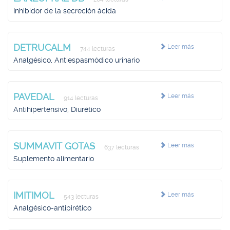
Inhibidor de la secreción ácida
DETRUCALM
Leer más
744 lecturas
Analgésico, Antiespasmódico urinario
PAVEDAL
Leer más
914 lecturas
Antihipertensivo, Diurético
SUMMAVIT GOTAS
Leer más
637 lecturas
Suplemento alimentario
IMITIMOL
Leer más
543 lecturas
Analgésico-antipirético