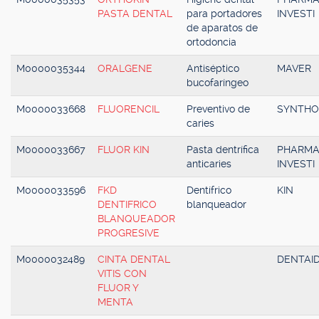
PASTA DENTAL
para portadores
INVESTI
de aparatos de
ortodoncia
M0000035344
ORALGENE
Antiséptico
MAVER
bucofaríngeo
M0000033668
FLUORENCIL
Preventivo de
SYNTH
caries
M0000033667
FLUOR KIN
Pasta dentrífica
PHARM
anticaries
INVESTI
M0000033596
FKD
Dentífrico
KIN
DENTIFRICO
blanqueador
BLANQUEADOR
PROGRESIVE
M0000032489
CINTA DENTAL
DENTAI
VITIS CON
FLUOR Y
MENTA