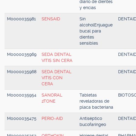
diario de dientes
y encías
M0000035981
SENSAID
Sin
DENTAI
alcoholEnjuague
bucal para
dientes
sensibles
M0000035969
SEDA DENTAL
DENTAI
VITIS SIN CERA
M0000035968
SEDA DENTAL
DENTAI
VITIS CON
CERA
M0000035954
SANORAL
Tabletas
BIOTOS
2TONE
reveladoras de
placa bacteriana
M0000035475
PERIO-AID
Antiséptico
DENTAI
bucofaríngeo
M0000035353
ORTHOKIN
Higiene dental
PHARM