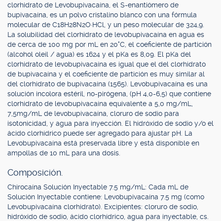
clorhidrato de Levobupivacaína, el S-enantiómero de
bupivacaína, es un polvo cristalino blanco con una fórmula
molecular de C18H28N2O·HCl, y un peso molecular de 324,9.
La solubilidad del clorhidrato de levobupivacaína en agua es
de cerca de 100 mg por mL en 20°C, el coeficiente de partición
(alcohol oleil / agua) es 1624 y el pKa es 8,09. El pKa del
clorhidrato de levobupivacaína es igual que el del clorhidrato
de bupivacaína y el coeficiente de partición es muy similar al
del clorhidrato de bupivacaína (1565). Levobupivacaína es una
solución incolora estéril, no-pirógena, (pH 4,0-6,5) que contiene
clorhidrato de levobupivacaína equivalente a 5,0 mg/mL,
7,5mg/mL de levobupivacaína, cloruro de sodio para
isotonicidad, y agua para inyección. El hidróxido de sodio y/o el
ácido clorhídrico puede ser agregado para ajustar pH. La
Levobupivacaína está preservada libre y está disponible en
ampollas de 10 mL para una dosis.
Composición.
Chirocaína Solución Inyectable 7.5 mg/mL: Cada mL de
Solución Inyectable contiene: Levobupivacaína 7.5 mg (como
Levobupivacaína clorhidrato). Excipientes: cloruro de sodio,
hidróxido de sodio, ácido clorhídrico, agua para inyectable, cs.