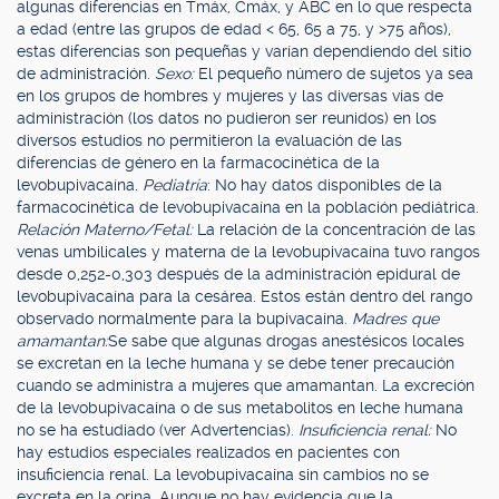
algunas diferencias en Tmáx, Cmáx, y ABC en lo que respecta
a edad (entre las grupos de edad < 65, 65 a 75, y >75 años),
estas diferencias son pequeñas y varían dependiendo del sitio
de administración.
Sexo:
El pequeño número de sujetos ya sea
en los grupos de hombres y mujeres y las diversas vías de
administración (los datos no pudieron ser reunidos) en los
diversos estudios no permitieron la evaluación de las
diferencias de género en la farmacocinética de la
levobupivacaína.
Pediatría
: No hay datos disponibles de la
farmacocinética de levobupivacaína en la población pediátrica.
Relación Materno/Fetal:
La relación de la concentración de las
venas umbilicales y materna de la levobupivacaína tuvo rangos
desde 0,252-0,303 después de la administración epidural de
levobupivacaína para la cesárea. Estos están dentro del rango
observado normalmente para la bupivacaína.
Madres que
amamantan:
Se sabe que algunas drogas anestésicos locales
se excretan en la leche humana y se debe tener precaución
cuando se administra a mujeres que amamantan. La excreción
de la levobupivacaína o de sus metabolitos en leche humana
no se ha estudiado (ver Advertencias).
Insuficiencia renal:
No
hay estudios especiales realizados en pacientes con
insuficiencia renal. La levobupivacaína sin cambios no se
excreta en la orina. Aunque no hay evidencia que la