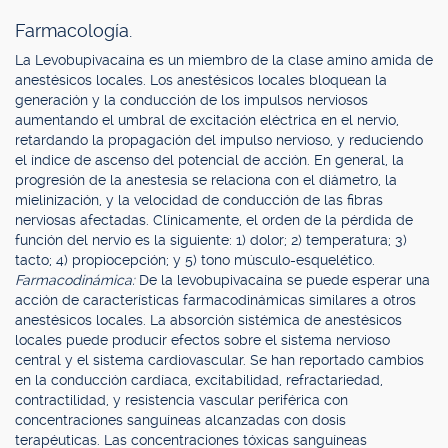
Farmacología.
La Levobupivacaína es un miembro de la clase amino amida de
anestésicos locales. Los anestésicos locales bloquean la
generación y la conducción de los impulsos nerviosos
aumentando el umbral de excitación eléctrica en el nervio,
retardando la propagación del impulso nervioso, y reduciendo
el índice de ascenso del potencial de acción. En general, la
progresión de la anestesia se relaciona con el diámetro, la
mielinización, y la velocidad de conducción de las fibras
nerviosas afectadas. Clínicamente, el orden de la pérdida de
función del nervio es la siguiente: 1) dolor; 2) temperatura; 3)
tacto; 4) propiocepción; y 5) tono músculo-esquelético.
Farmacodinámica:
De la levobupivacaína se puede esperar una
acción de características farmacodinámicas similares a otros
anestésicos locales. La absorción sistémica de anestésicos
locales puede producir efectos sobre el sistema nervioso
central y el sistema cardiovascular. Se han reportado cambios
en la conducción cardíaca, excitabilidad, refractariedad,
contractilidad, y resistencia vascular periférica con
concentraciones sanguíneas alcanzadas con dosis
terapéuticas. Las concentraciones tóxicas sanguíneas