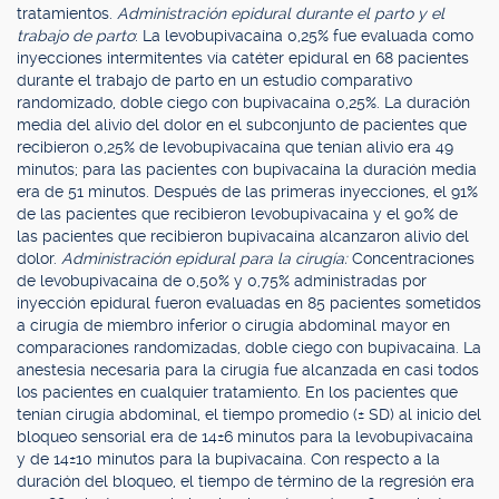
tratamientos.
Administración epidural durante el parto y el
trabajo de parto
: La levobupivacaína 0,25% fue evaluada como
inyecciones intermitentes vía catéter epidural en 68 pacientes
durante el trabajo de parto en un estudio comparativo
randomizado, doble ciego con bupivacaína 0,25%. La duración
media del alivio del dolor en el subconjunto de pacientes que
recibieron 0,25% de levobupivacaína que tenían alivio era 49
minutos; para las pacientes con bupivacaína la duración media
era de 51 minutos. Después de las primeras inyecciones, el 91%
de las pacientes que recibieron levobupivacaína y el 90% de
las pacientes que recibieron bupivacaína alcanzaron alivio del
dolor.
Administración epidural para la cirugía:
Concentraciones
de levobupivacaína de 0,50% y 0,75% administradas por
inyección epidural fueron evaluadas en 85 pacientes sometidos
a cirugía de miembro inferior o cirugía abdominal mayor en
comparaciones randomizadas, doble ciego con bupivacaína. La
anestesia necesaria para la cirugía fue alcanzada en casi todos
los pacientes en cualquier tratamiento. En los pacientes que
tenían cirugía abdominal, el tiempo promedio (± SD) al inicio del
bloqueo sensorial era de 14±6 minutos para la levobupivacaína
y de 14±10 minutos para la bupivacaína. Con respecto a la
duración del bloqueo, el tiempo de término de la regresión era