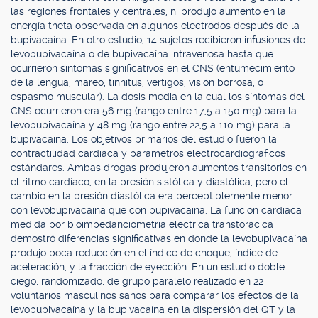
las regiones frontales y centrales, ni produjo aumento en la
energía theta observada en algunos electrodos después de la
bupivacaína. En otro estudio, 14 sujetos recibieron infusiones de
levobupivacaína o de bupivacaína intravenosa hasta que
ocurrieron síntomas significativos en el CNS (entumecimiento
de la lengua, mareo, tinnitus, vértigos, visión borrosa, o
espasmo muscular). La dosis media en la cual los síntomas del
CNS ocurrieron era 56 mg (rango entre 17,5 a 150 mg) para la
levobupivacaína y 48 mg (rango entre 22,5 a 110 mg) para la
bupivacaína. Los objetivos primarios del estudio fueron la
contractilidad cardíaca y parámetros electrocardiográficos
estándares. Ambas drogas produjeron aumentos transitorios en
el ritmo cardíaco, en la presión sistólica y diastólica, pero el
cambio en la presión diastólica era perceptiblemente menor
con levobupivacaína que con bupivacaína. La función cardíaca
medida por bioimpedanciometría eléctrica transtorácica
demostró diferencias significativas en donde la levobupivacaína
produjo poca reducción en el índice de choque, índice de
aceleración, y la fracción de eyección. En un estudio doble
ciego, randomizado, de grupo paralelo realizado en 22
voluntarios masculinos sanos para comparar los efectos de la
levobupivacaína y la bupivacaína en la dispersión del QT y la