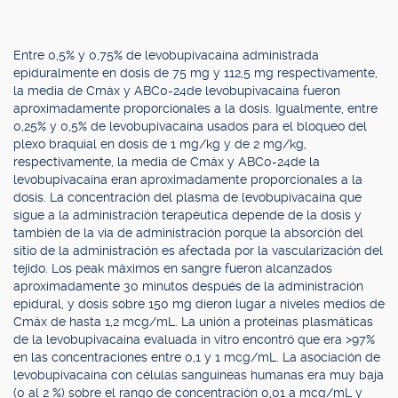
Entre 0,5% y 0,75% de levobupivacaína administrada
epiduralmente en dosis de 75 mg y 112,5 mg respectivamente,
la media de Cmáx y ABC0-24de levobupivacaína fueron
aproximadamente proporcionales a la dosis. Igualmente, entre
0,25% y 0,5% de levobupivacaína usados para el bloqueo del
plexo braquial en dosis de 1 mg/kg y de 2 mg/kg,
respectivamente, la media de Cmáx y ABC0-24de la
levobupivacaína eran aproximadamente proporcionales a la
dosis. La concentración del plasma de levobupivacaína que
sigue a la administración terapéutica depende de la dosis y
también de la vía de administración porque la absorción del
sitio de la administración es afectada por la vascularización del
tejido. Los peak máximos en sangre fueron alcanzados
aproximadamente 30 minutos después de la administración
epidural, y dosis sobre 150 mg dieron lugar a niveles medios de
Cmáx de hasta 1,2 mcg/mL. La unión a proteínas plasmáticas
de la levobupivacaína evaluada in vitro encontró que era >97%
en las concentraciones entre 0,1 y 1 mcg/mL. La asociación de
levobupivacaína con células sanguíneas humanas era muy baja
(0 al 2 %) sobre el rango de concentración 0,01 a mcg/mL y