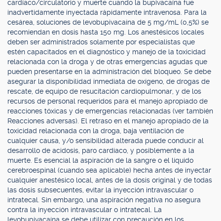
cardíaco/circulatorio y muerte cuando la bupivacaína fue
inadvertidamente inyectada rápidamente intravenosa. Para la
cesárea, soluciones de levobupivacaína de 5 mg/mL (0,5%) se
recomiendan en dosis hasta 150 mg. Los anestésicos locales
deben ser administrados solamente por especialistas que
estén capacitados en el diagnóstico y manejo de la toxicidad
relacionada con la droga y de otras emergencias agudas que
pueden presentarse en la administración del bloqueo. Se debe
asegurar la disponibilidad inmediata de oxígeno, de drogas de
rescate, de equipo de resucitación cardiopulmonar, y de los
recursos de personal requeridos para el manejo apropiado de
reacciones tóxicas y de emergencias relacionadas (ver también
Reacciones adversas). El retraso en el manejo apropiado de la
toxicidad relacionada con la droga, baja ventilación de
cualquier causa, y/o sensibilidad alterada puede conducir al
desarrollo de acidosis, paro cardíaco, y posiblemente a la
muerte. Es esencial la aspiración de la sangre o el líquido
cerebroespinal (cuando sea aplicable) hecha antes de inyectar
cualquier anestésico local, antes de la dosis original y de todas
las dosis subsecuentes, evitar la inyección intravascular o
intratecal. Sin embargo, una aspiración negativa no asegura
contra la inyección intravascular o intratecal. La
levobupivacaína se debe utilizar con precaución en los