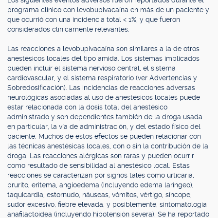
Los siguientes eventos adversos fueron reportados durante el
programa clínico con levobupivacaína en más de un paciente y
que ocurrió con una incidencia total < 1%, y que fueron
considerados clínicamente relevantes.
Las reacciones a levobupivacaína son similares a la de otros
anestésicos locales del tipo amida. Los sistemas implicados
pueden incluir el sistema nervioso central, el sistema
cardiovascular, y el sistema respiratorio (ver Advertencias y
Sobredosificación). Las incidencias de reacciones adversas
neurológicas asociadas al uso de anestésicos locales puede
estar relacionada con la dosis total del anestésico
administrado y son dependientes también de la droga usada
en particular, la vía de administración, y del estado físico del
paciente. Muchos de estos efectos se pueden relacionar con
las técnicas anestésicas locales, con o sin la contribución de la
droga. Las reacciones alérgicas son raras y pueden ocurrir
como resultado de sensibilidad al anestésico local. Estas
reacciones se caracterizan por signos tales como urticaria,
prurito, eritema, angioedema (incluyendo edema laríngeo),
taquicardia, estornudo, náuseas, vómitos, vértigo, síncope,
sudor excesivo, fiebre elevada, y posiblemente, sintomatología
anafilactoidea (incluyendo hipotensión severa). Se ha reportado