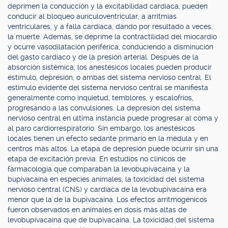
deprimen la conducción y la excitabilidad cardíaca, pueden
conducir al bloqueo aurículoventricular, a arritmias
ventriculares, y a falla cardíaca, dando por resultado a veces,
la muerte. Además, se deprime la contractilidad del miocardio
y ocurre vasodilatación periférica, conduciendo a disminución
del gasto cardíaco y de la presión arterial. Después de la
absorción sistémica, los anestésicos locales pueden producir
estímulo, depresión, o ambas del sistema nervioso central. El
estímulo evidente del sistema nervioso central se manifiesta
generalmente como inquietud, temblores, y escalofríos,
progresando a las convulsiones. La depresión del sistema
nervioso central en última instancia puede progresar al coma y
al paro cardiorrespiratorio. Sin embargo, los anestésicos
locales tienen un efecto sedante primario en la médula y en
centros más altos. La etapa de depresión puede ocurrir sin una
etapa de excitación previa. En estudios no clínicos de
farmacología que comparaban la levobupivacaína y la
bupivacaína en especies animales, la toxicidad del sistema
nervioso central (CNS) y cardíaca de la levobupivacaína era
menor que la de la bupivacaína. Los efectos arritmogénicos
fueron observados en animales en dosis más altas de
levobupivacaína que de bupivacaína. La toxicidad del sistema