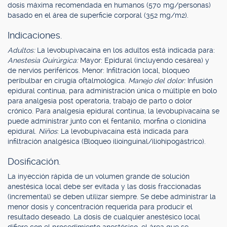
dosis máxima recomendada en humanos (570 mg/personas)
basado en el área de superficie corporal (352 mg/m2).
Indicaciones.
Adultos:
La levobupivacaína en los adultos está indicada para:
Anestesia Quirúrgica:
Mayor: Epidural (incluyendo cesárea) y
de nervios periféricos. Menor: Infiltración local, bloqueo
peribulbar en cirugía oftalmológica.
Manejo del dolor:
Infusión
epidural continua, para administración única o múltiple en bolo
para analgesia post operatoria, trabajo de parto o dolor
crónico. Para analgesia epidural continua, la levobupivacaína se
puede administrar junto con el fentanilo, morfina o clonidina
epidural.
Niños
: La levobupivacaína está indicada para
infiltración analgésica (Bloqueo ilioinguinal/iliohipogástrico).
Dosificación.
La inyección rápida de un volumen grande de solución
anestésica local debe ser evitada y las dosis fraccionadas
(incremental) se deben utilizar siempre. Se debe administrar la
menor dosis y concentración requerida para producir el
resultado deseado. La dosis de cualquier anestésico local