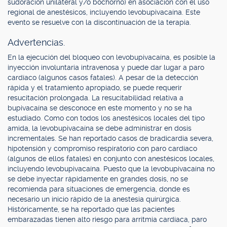
sudoración unilateral y/o bochorno) en asociación con el uso
regional de anestésicos, incluyendo levobupivacaína. Este
evento se resuelve con la discontinuación de la terapia.
Advertencias.
En la ejecución del bloqueo con levobupivacaína, es posible la
inyección involuntaria intravenosa y puede dar lugar a paro
cardíaco (algunos casos fatales). A pesar de la detección
rápida y el tratamiento apropiado, se puede requerir
resucitación prolongada. La resucitabilidad relativa a
bupivacaína se desconoce en este momento y no se ha
estudiado. Como con todos los anestésicos locales del tipo
amida, la levobupivacaína se debe administrar en dosis
incrementales. Se han reportado casos de bradicardia severa,
hipotensión y compromiso respiratorio con paro cardíaco
(algunos de ellos fatales) en conjunto con anestésicos locales,
incluyendo levobupivacaína. Puesto que la levobupivacaína no
se debe inyectar rápidamente en grandes dosis, no se
recomienda para situaciones de emergencia, donde es
necesario un inicio rápido de la anestesia quirúrgica.
Históricamente, se ha reportado que las pacientes
embarazadas tienen alto riesgo para arritmia cardíaca, paro