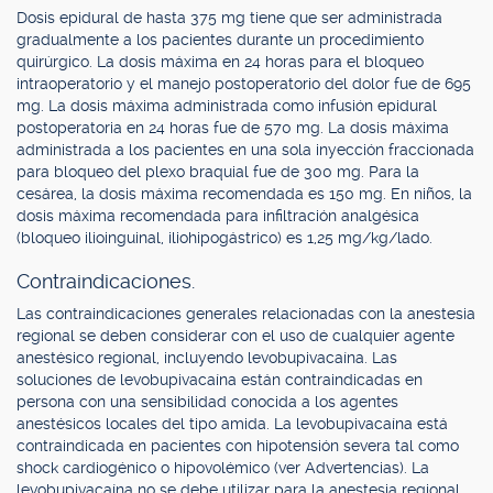
Dosis epidural de hasta 375 mg tiene que ser administrada
gradualmente a los pacientes durante un procedimiento
quirúrgico. La dosis máxima en 24 horas para el bloqueo
intraoperatorio y el manejo postoperatorio del dolor fue de 695
mg. La dosis máxima administrada como infusión epidural
postoperatoria en 24 horas fue de 570 mg. La dosis máxima
administrada a los pacientes en una sola inyección fraccionada
para bloqueo del plexo braquial fue de 300 mg. Para la
cesárea, la dosis máxima recomendada es 150 mg. En niños, la
dosis máxima recomendada para infiltración analgésica
(bloqueo ilioinguinal, iliohipogástrico) es 1,25 mg/kg/lado.
Contraindicaciones.
Las contraindicaciones generales relacionadas con la anestesia
regional se deben considerar con el uso de cualquier agente
anestésico regional, incluyendo levobupivacaína. Las
soluciones de levobupivacaína están contraindicadas en
persona con una sensibilidad conocida a los agentes
anestésicos locales del tipo amida. La levobupivacaína está
contraindicada en pacientes con hipotensión severa tal como
shock cardiogénico o hipovolémico (ver Advertencias). La
levobupivacaína no se debe utilizar para la anestesia regional