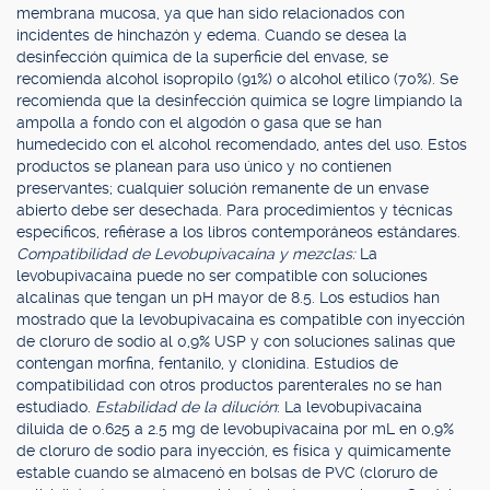
membrana mucosa, ya que han sido relacionados con
incidentes de hinchazón y edema. Cuando se desea la
desinfección química de la superficie del envase, se
recomienda alcohol isopropilo (91%) o alcohol etílico (70%). Se
recomienda que la desinfección química se logre limpiando la
ampolla a fondo con el algodón o gasa que se han
humedecido con el alcohol recomendado, antes del uso. Estos
productos se planean para uso único y no contienen
preservantes; cualquier solución remanente de un envase
abierto debe ser desechada. Para procedimientos y técnicas
específicos, refiérase a los libros contemporáneos estándares.
Compatibilidad de Levobupivacaína y mezclas:
La
levobupivacaína puede no ser compatible con soluciones
alcalinas que tengan un pH mayor de 8.5. Los estudios han
mostrado que la levobupivacaína es compatible con inyección
de cloruro de sodio al 0,9% USP y con soluciones salinas que
contengan morfina, fentanilo, y clonidina. Estudios de
compatibilidad con otros productos parenterales no se han
estudiado.
Estabilidad de la dilución
: La levobupivacaína
diluida de 0.625 a 2.5 mg de levobupivacaína por mL en 0,9%
de cloruro de sodio para inyección, es física y químicamente
estable cuando se almacenó en bolsas de PVC (cloruro de