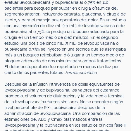
evaluar levobupivacaína y bupivacaína al 0,75% en 110
pacientes para bloqueo peribulbar en cirugía oftálmica del
segmento anterior, incluyendo catarata, glaucoma, y cirugía de
injerto, y para el manejo postoperatorio del dolor. En un estudio,
con una inyección de diez mL (10 mL) de levobupivacaína o de
bupivacaína al 0,75% se produjo un bloqueo adecuado para la
cirugía en un tiempo medio de diez minutos. En el segundo
estudio, una dosis de cinco mL (5 mL) de levobupivacaína o
bupivacaína 0,75% se inyectó en una técnica que se asemejaba
más a un bloqueo retrobulbar, dió lugar a un tiempo medio de
bloqueo adecuado de dos minutos para ambos tratamientos.
El dolor postoperatorio fue reportado en menos de diez por
ciento de los pacientes totales.
Farmacocinética
:
Después de la infusión intravenosa de dosis equivalentes de
levobupivacaína y de bupivacaína, los valores del clearance
promedio, el volumen de distribución, y la vida media terminal
de la levobupivacaína fueron similares. No se encontró ningún
nivel perceptible de R(+)- bupivacaína después de la
administración de levobupivacaína. Una comparación de las
estimaciones del ABC y Cmáx plasmáticos entre la
levobupivacaína y la bupivacaína en los estudios clínicos fase III