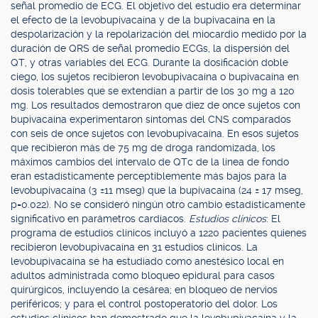
señal promedio de ECG. El objetivo del estudio era determinar
el efecto de la levobupivacaína y de la bupivacaína en la
despolarización y la repolarización del miocardio medido por la
duración de QRS de señal promedio ECGs, la dispersión del
QT, y otras variables del ECG. Durante la dosificación doble
ciego, los sujetos recibieron levobupivacaína o bupivacaína en
dosis tolerables que se extendían a partir de los 30 mg a 120
mg. Los resultados demostraron que diez de once sujetos con
bupivacaína experimentaron síntomas del CNS comparados
con seis de once sujetos con levobupivacaína. En esos sujetos
que recibieron más de 75 mg de droga randomizada, los
máximos cambios del intervalo de QTc de la línea de fondo
eran estadísticamente perceptiblemente más bajos para la
levobupivacaína (3 ±11 mseg) que la bupivacaína (24 ± 17 mseg,
p=0.022). No se consideró ningún otro cambio estadísticamente
significativo en parámetros cardíacos.
Estudios clínicos
: El
programa de estudios clínicos incluyó a 1220 pacientes quienes
recibieron levobupivacaína en 31 estudios clínicos. La
levobupivacaína se ha estudiado como anestésico local en
adultos administrada como bloqueo epidural para casos
quirúrgicos, incluyendo la cesárea; en bloqueo de nervios
periféricos; y para el control postoperatorio del dolor. Los