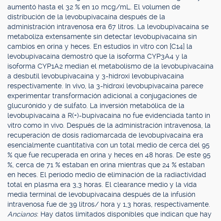
aumentó hasta el 32 % en 10 mcg/mL. El volumen de
distribución de la levobupivacaína después de la
administración intravenosa era 67 litros. La levobupivacaína se
metaboliza extensamente sin detectar levobupivacaína sin
cambios en orina y heces. En estudios in vitro con [C14] la
levobupivacaína demostró que la isoforma CYP3A4 y la
isoforma CYP1A2 median el metabolismo de la levobupivacaína
a desbutil levobupivacaína y 3-hidroxi levobupivacaína
respectivamente. In vivo, la 3-hidroxi levobupivacaína parece
experimentar transformación adicional a conjugaciones de
glucurónido y de sulfato. La inversión metabólica de la
levobupivacaína a R(+)-bupivacaína no fue evidenciada tanto in
vitro como in vivo. Después de la administración intravenosa, la
recuperación de dosis radiomarcada de levobupivacaína era
esencialmente cuantitativa con un total medio de cerca del 95
% que fue recuperada en orina y heces en 48 horas. De este 95
%, cerca de 71 % estaban en orina mientras que 24 % estaban
en heces. El período medio de eliminación de la radiactividad
total en plasma era 3,3 horas. El clearance medio y la vida
media terminal de levobupivacaína después de la infusión
intravenosa fue de 39 litros/ hora y 1,3 horas, respectivamente.
Ancianos
: Hay datos limitados disponibles que indican que hay