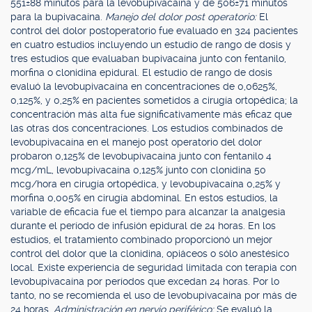
551±88 minutos para la levobupivacaína y de 506±71 minutos
para la bupivacaína.
Manejo del dolor post operatorio:
El
control del dolor postoperatorio fue evaluado en 324 pacientes
en cuatro estudios incluyendo un estudio de rango de dosis y
tres estudios que evaluaban bupivacaína junto con fentanilo,
morfina o clonidina epidural. El estudio de rango de dosis
evaluó la levobupivacaína en concentraciones de 0,0625%,
0,125%, y 0,25% en pacientes sometidos a cirugía ortopédica; la
concentración más alta fue significativamente más eficaz que
las otras dos concentraciones. Los estudios combinados de
levobupivacaína en el manejo post operatorio del dolor
probaron 0,125% de levobupivacaína junto con fentanilo 4
mcg/mL, levobupivacaína 0,125% junto con clonidina 50
mcg/hora en cirugía ortopédica, y levobupivacaína 0,25% y
morfina 0,005% en cirugía abdominal. En estos estudios, la
variable de eficacia fue el tiempo para alcanzar la analgesia
durante el período de infusión epidural de 24 horas. En los
estudios, el tratamiento combinado proporcionó un mejor
control del dolor que la clonidina, opiáceos o sólo anestésico
local. Existe experiencia de seguridad limitada con terapia con
levobupivacaína por períodos que excedan 24 horas. Por lo
tanto, no se recomienda el uso de levobupivacaína por más de
24 horas.
Administración en nervio periférico:
Se evaluó la