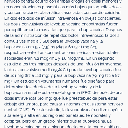
nervioso central ocurrió con ambas drogas en dosis menores y
en concentraciones plasmáticas más bajas que aquellas dosis
y concentraciones plasmáticas asociadas con cardiotoxicidad.
En dos estudios de infusión intravenosa en ovejas conscientes,
las dosis convulsivas de levobupivacaína encontradas fueron
perceptiblemente más altas que para la bupivacaína. Después
de la administración de repetidos bolos intravenosos, la dosis
convulsivas media (±SD) para la levobupivacaína y la
bupivacaína era 9,7 (7,9) mg/kg y 6,1 (3,4) mg/kg,
respectivamente. Las concentraciones séricas medias totales
asociadas eran 3,2 mcg/mL y 1,6 mcg/mL. En un segundo
estudio a los tres minutos después de una infusión intravenosa,
la dosis convulsiva media (95% Cl) para la levobupivacaína fue
de 101 mg (87 a 116 mg) y para la bupivacaína 79 mg (72 a 87
mg). Un estudio en voluntarios humanos fue diseñado para
determinar los efectos de la levobupivacaína y de la
bupivacaína en el electroencefalograma (EEG) después de una
dosis intravenosa (40 mg) que fue preestablecida para estar
debajo del umbral para causar síntomas en el sistema nervioso
central (CNS). En este estudio, la levobupivacaína disminuyó la
alta energía alfa en las regiones parietales, temporales y
occipital, pero en un grado inferior que la bupivacaína. La
levobupivacaína no tenía ningún efecto en alta energía alfa en