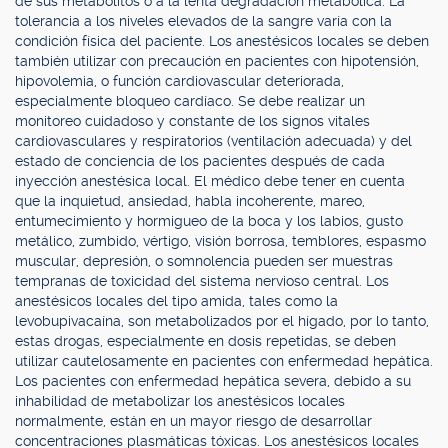
de sus metabolitos o a la lenta degradación metabólica. La
tolerancia a los niveles elevados de la sangre varía con la
condición física del paciente. Los anestésicos locales se deben
también utilizar con precaución en pacientes con hipotensión,
hipovolemia, o función cardiovascular deteriorada,
especialmente bloqueo cardíaco. Se debe realizar un
monitoreo cuidadoso y constante de los signos vitales
cardiovasculares y respiratorios (ventilación adecuada) y del
estado de conciencia de los pacientes después de cada
inyección anestésica local. El médico debe tener en cuenta
que la inquietud, ansiedad, habla incoherente, mareo,
entumecimiento y hormigueo de la boca y los labios, gusto
metálico, zumbido, vértigo, visión borrosa, temblores, espasmo
muscular, depresión, o somnolencia pueden ser muestras
tempranas de toxicidad del sistema nervioso central. Los
anestésicos locales del tipo amida, tales como la
levobupivacaína, son metabolizados por el hígado, por lo tanto,
estas drogas, especialmente en dosis repetidas, se deben
utilizar cautelosamente en pacientes con enfermedad hepática.
Los pacientes con enfermedad hepática severa, debido a su
inhabilidad de metabolizar los anestésicos locales
normalmente, están en un mayor riesgo de desarrollar
concentraciones plasmáticas tóxicas. Los anestésicos locales