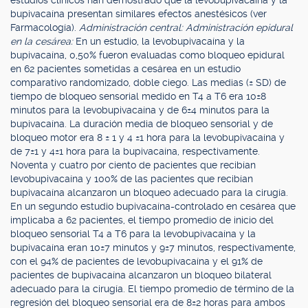
estudios clínicos han demostrado que la levobupivacaína y la
bupivacaína presentan similares efectos anestésicos (ver
Farmacología).
Administración central: Administración epidural
en la cesárea:
En un estudio, la levobupivacaína y la
bupivacaína, 0,50% fueron evaluadas como bloqueo epidural
en 62 pacientes sometidas a cesárea en un estudio
comparativo randomizado, doble ciego. Las medias (± SD) de
tiempo de bloqueo sensorial medido en T4 a T6 era 10±8
minutos para la levobupivacaína y de 6±4 minutos para la
bupivacaína. La duración media de bloqueo sensorial y de
bloqueo motor era 8 ± 1 y 4 ±1 hora para la levobupivacaína y
de 7±1 y 4±1 hora para la bupivacaína, respectivamente.
Noventa y cuatro por ciento de pacientes que recibían
levobupivacaína y 100% de las pacientes que recibían
bupivacaína alcanzaron un bloqueo adecuado para la cirugía.
En un segundo estudio bupivacaína-controlado en cesárea que
implicaba a 62 pacientes, el tiempo promedio de inicio del
bloqueo sensorial T4 a T6 para la levobupivacaína y la
bupivacaína eran 10±7 minutos y 9±7 minutos, respectivamente,
con el 94% de pacientes de levobupivacaína y el 91% de
pacientes de bupivacaína alcanzaron un bloqueo bilateral
adecuado para la cirugía. El tiempo promedio de término de la
regresión del bloqueo sensorial era de 8±2 horas para ambos