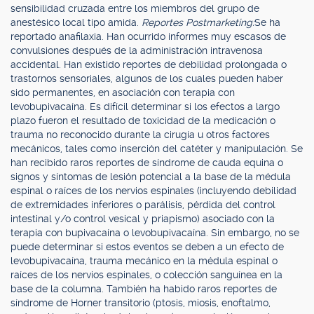
sensibilidad cruzada entre los miembros del grupo de
anestésico local tipo amida.
Reportes Postmarketing:
Se ha
reportado anafilaxia. Han ocurrido informes muy escasos de
convulsiones después de la administración intravenosa
accidental. Han existido reportes de debilidad prolongada o
trastornos sensoriales, algunos de los cuales pueden haber
sido permanentes, en asociación con terapia con
levobupivacaína. Es difícil determinar si los efectos a largo
plazo fueron el resultado de toxicidad de la medicación o
trauma no reconocido durante la cirugía u otros factores
mecánicos, tales como inserción del catéter y manipulación. Se
han recibido raros reportes de síndrome de cauda equina o
signos y síntomas de lesión potencial a la base de la médula
espinal o raíces de los nervios espinales (incluyendo debilidad
de extremidades inferiores o parálisis, pérdida del control
intestinal y/o control vesical y priapismo) asociado con la
terapia con bupivacaína o levobupivacaína. Sin embargo, no se
puede determinar si estos eventos se deben a un efecto de
levobupivacaína, trauma mecánico en la médula espinal o
raíces de los nervios espinales, o colección sanguínea en la
base de la columna. También ha habido raros reportes de
síndrome de Horner transitorio (ptosis, miosis, enoftalmo,