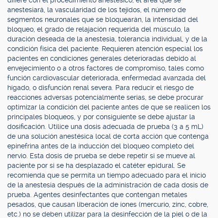
difiere con el procedimiento anestésico, el área que se
anestesiará, la vascularidad de los tejidos, el número de
segmentos neuronales que se bloquearán, la intensidad del
bloqueo, el grado de relajación requerida del músculo, la
duración deseada de la anestesia, tolerancia individual, y de la
condición física del paciente. Requieren atención especial los
pacientes en condiciones generales deterioradas debido al
envejecimiento o a otros factores de compromiso, tales como
función cardiovascular deteriorada, enfermedad avanzada del
hígado, o disfunción renal severa. Para reducir el riesgo de
reacciones adversas potencialmente serias, se debe procurar
optimizar la condición del paciente antes de que se realicen los
principales bloqueos, y por consiguiente se debe ajustar la
dosificación. Utilice una dosis adecuada de prueba (3 a 5 mL)
de una solución anestésica local de corta acción que contenga
epinefrina antes de la inducción del bloqueo completo del
nervio. Esta dosis de prueba se debe repetir si se mueve al
paciente por si se ha desplazado el catéter epidural. Se
recomienda que se permita un tiempo adecuado para el inicio
de la anestesia después de la administración de cada dosis de
prueba. Agentes desinfectantes que contengan metales
pesados, que causan liberación de iones (mercurio, zinc, cobre,
etc.) no se deben utilizar para la desinfección de la piel o de la