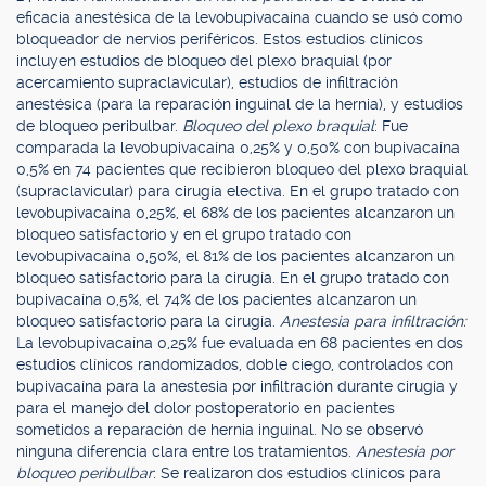
eficacia anestésica de la levobupivacaína cuando se usó como
bloqueador de nervios periféricos. Estos estudios clínicos
incluyen estudios de bloqueo del plexo braquial (por
acercamiento supraclavicular), estudios de infiltración
anestésica (para la reparación inguinal de la hernia), y estudios
de bloqueo peribulbar.
Bloqueo del plexo braquial
: Fue
comparada la levobupivacaína 0,25% y 0,50% con bupivacaína
0,5% en 74 pacientes que recibieron bloqueo del plexo braquial
(supraclavicular) para cirugía electiva. En el grupo tratado con
levobupivacaína 0,25%, el 68% de los pacientes alcanzaron un
bloqueo satisfactorio y en el grupo tratado con
levobupivacaína 0,50%, el 81% de los pacientes alcanzaron un
bloqueo satisfactorio para la cirugía. En el grupo tratado con
bupivacaína 0,5%, el 74% de los pacientes alcanzaron un
bloqueo satisfactorio para la cirugía.
Anestesia para infiltración:
La levobupivacaína 0,25% fue evaluada en 68 pacientes en dos
estudios clínicos randomizados, doble ciego, controlados con
bupivacaína para la anestesia por infiltración durante cirugía y
para el manejo del dolor postoperatorio en pacientes
sometidos a reparación de hernia inguinal. No se observó
ninguna diferencia clara entre los tratamientos.
Anestesia por
bloqueo peribulbar
: Se realizaron dos estudios clínicos para