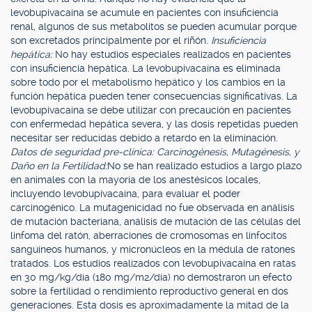
levobupivacaína se acumule en pacientes con insuficiencia
renal, algunos de sus metabolitos se pueden acumular porque
son excretados principalmente por el riñón.
Insuficiencia
hepática:
No hay estudios especiales realizados en pacientes
con insuficiencia hepática. La levobupivacaína es eliminada
sobre todo por el metabolismo hepático y los cambios en la
función hepática pueden tener consecuencias significativas. La
levobupivacaína se debe utilizar con precaución en pacientes
con enfermedad hepática severa, y las dosis repetidas pueden
necesitar ser reducidas debido a retardo en la eliminación.
Datos de seguridad pre-clínica: Carcinogénesis, Mutagénesis, y
Daño en la Fertilidad:
No se han realizado estudios a largo plazo
en animales con la mayoría de los anestésicos locales,
incluyendo levobupivacaína, para evaluar el poder
carcinogénico. La mutagenicidad no fue observada en análisis
de mutación bacteriana, análisis de mutación de las células del
linfoma del ratón, aberraciones de cromosomas en linfocitos
sanguíneos humanos, y micronúcleos en la médula de ratones
tratados. Los estudios realizados con levobupivacaína en ratas
en 30 mg/kg/día (180 mg/m2/día) no demostraron un efecto
sobre la fertilidad o rendimiento reproductivo general en dos
generaciones. Esta dosis es aproximadamente la mitad de la