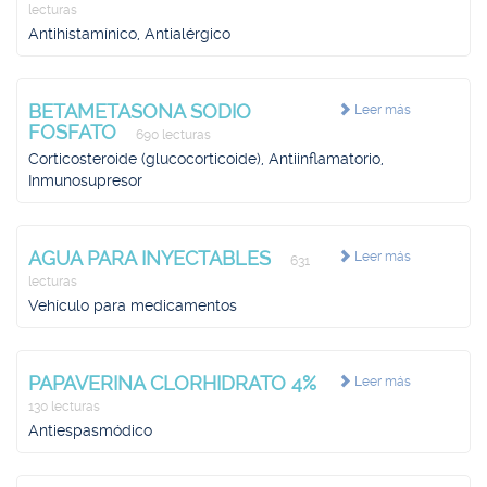
lecturas
Antihistamínico, Antialérgico
BETAMETASONA SODIO
Leer más
FOSFATO
690 lecturas
Corticosteroide (glucocorticoide), Antiinflamatorio,
Inmunosupresor
AGUA PARA INYECTABLES
Leer más
631
lecturas
Vehículo para medicamentos
PAPAVERINA CLORHIDRATO 4%
Leer más
130 lecturas
Antiespasmódico