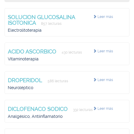
SOLUCION GLUCOSALINA
Leer más
ISOTONICA
857 lecturas
Electrolitoterapia
ACIDO ASCORBICO
Leer más
430 lecturas
Vitaminoterapia
DROPERIDOL
Leer más
586 lecturas
Neuroléptico
DICLOFENACO SODICO
Leer más
332 lecturas
Analgésico, Antiinflamatorio