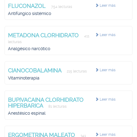
FLUCONAZOL
Leer más
754 lecturas
Antifúngico sistémico
METADONA CLORHIDRATO
Leer más
411
lecturas
Analgésico narcótico
CIANOCOBALAMINA
Leer más
215 lecturas
Vitaminoterapia
BUPIVACAINA CLORHIDRATO
Leer más
HIPERBARICA
81 lecturas
Anestésico espinal
ERGOMETRINA MALEATO
Leer más
341