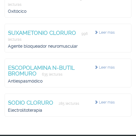
lecturas
Oxitócico
SUXAMETONIO CLORURO
Leer más
996
lecturas
Agente bloqueador neuromuscular
ESCOPOLAMINA N-BUTIL
Leer más
BROMURO
635 lecturas
Antiespasmódico
SODIO CLORURO
Leer más
285 lecturas
Electrolitoterapia