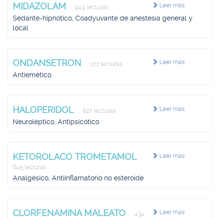
MIDAZOLAM
Leer más
949 lecturas
Sedante-hipnótico, Coadyuvante de anestesia general y
local
ONDANSETRON
Leer más
272 lecturas
Antiemético
HALOPERIDOL
Leer más
827 lecturas
Neuroléptico, Antipsicótico
KETOROLACO TROMETAMOL
Leer más
645 lecturas
Analgésico, Antiinflamatorio no esteroide
CLORFENAMINA MALEATO
Leer más
434