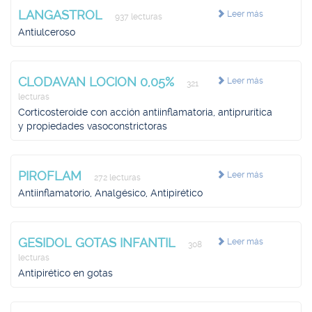
LANGASTROL
Leer más
937 lecturas
Antiulceroso
CLODAVAN LOCION 0,05%
Leer más
321
lecturas
Corticosteroide con acción antiinflamatoria, antiprurítica
y propiedades vasoconstrictoras
PIROFLAM
Leer más
272 lecturas
Antiinflamatorio, Analgésico, Antipirético
GESIDOL GOTAS INFANTIL
Leer más
308
lecturas
Antipirético en gotas