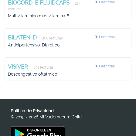
BIOCORD-E FLUIDCAPS
Leer más
214
lecturas
Multivitamínico más vitamina E
BILATEN-D
Leer más
366 lecturas
Antihipertensivo, Diurético
VISIVER
Leer más
871 lecturas
Descongestivo oftálmico
Política de Privacidad
© 2015 - 2026 Mi Vademecum Chile