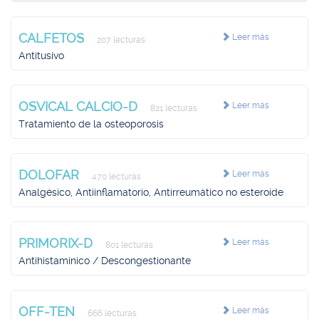
CALFETOS
Leer más
207 lecturas
Antitusivo
OSVICAL CALCIO-D
Leer más
821 lecturas
Tratamiento de la osteoporosis
DOLOFAR
Leer más
470 lecturas
Analgésico, Antiinflamatorio, Antirreumático no esteroide
PRIMORIX-D
Leer más
801 lecturas
Antihistamínico / Descongestionante
OFF-TEN
Leer más
666 lecturas