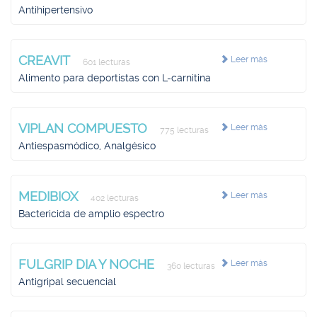
Antihipertensivo
CREAVIT
Leer más
601 lecturas
Alimento para deportistas con L-carnitina
VIPLAN COMPUESTO
Leer más
775 lecturas
Antiespasmódico, Analgésico
MEDIBIOX
Leer más
402 lecturas
Bactericida de amplio espectro
FULGRIP DIA Y NOCHE
Leer más
360 lecturas
Antigripal secuencial