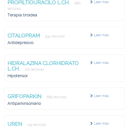
PROPILTIOURACILO L.CH.
Leer más
880
lecturas
Terapia tiroidea
CITALOPRAM
Leer más
934 lecturas
Antidepresivo
HIDRALAZINA CLORHIDRATO
Leer más
L.CH.
461 lecturas
Hipotensor
GRIFOPARKIN
Leer más
685 lecturas
Antiparkinsoniano
UREN
Leer más
119 lecturas