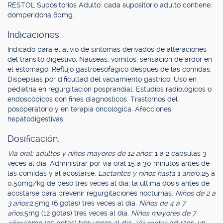
RESTOL Supositorios Adulto: cada supositorio adulto contiene:
domperidona 60mg.
Indicaciones.
Indicado para el alivio de síntomas derivados de alteraciones
del tránsito digestivo. Náuseas, vómitos, sensación de ardor en
el estómago. Reflujo gastroesofágico después de las comidas.
Dispepsias por dificultad del vaciamiento gástrico. Uso en
pediatría en regurgitación posprandial. Estudios radiológicos o
endoscópicos con fines diagnósticos. Trastornos del
posoperatorio y en terapia oncológica. Afecciones
hepatodigestivas.
Dosificación.
Vía oral: adultos y niños mayores de 12 años:
1 a 2 cápsulas 3
veces al día. Administrar por vía oral 15 a 30 minutos antes de
las comidas y al acostarse.
Lactantes y niños hasta 1 año:
0,25 a
0,50mg/kg de peso tres veces al día; la última dosis antes de
acostarse para prevenir regurgitaciones nocturnas.
Niños de 2 a
3 años:
2,5mg (6 gotas) tres veces al día.
Niños de 4 a 7
años:
5mg (12 gotas) tres veces al día.
Niños mayores de 7