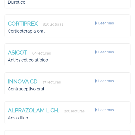
Diurético
CORTIPREX
Leer más
825 lecturas
Corticoterapia oral
ASICOT
Leer más
69 lecturas
Antipsicótico atípico
INNOVA CD
Leer más
17 lecturas
Contraceptivo oral
ALPRAZOLAM L.CH.
Leer más
206 lecturas
Ansiolítico