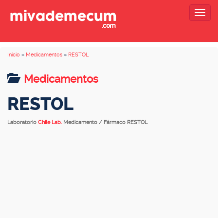
Togg
navig
Inicio
»
Medicamentos
»
RESTOL
Medicamentos
RESTOL
Laboratorio
Chile Lab.
Medicamento / Fármaco RESTOL