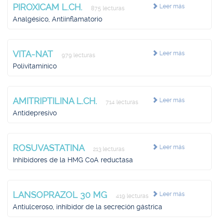
PIROXICAM L.CH.
Leer más
875 lecturas
Analgésico, Antiinflamatorio
VITA-NAT
Leer más
979 lecturas
Polivitamínico
AMITRIPTILINA L.CH.
Leer más
714 lecturas
Antidepresivo
ROSUVASTATINA
Leer más
213 lecturas
Inhibidores de la HMG CoA reductasa
LANSOPRAZOL 30 MG
Leer más
419 lecturas
Antiulceroso, inhibidor de la secreción gástrica