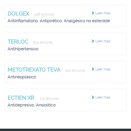
DOLGEX
Leer más
528 lecturas
Antiinflamatorio, Antipirético, Analgésico no esteroide
TERLOC
Leer más
619 lecturas
Antihipertensivo
METOTREXATO TEVA
Leer más
240 lecturas
Antineoplásico
ECTIEN XR
Leer más
431 lecturas
Antidepresivo, Ansiolítico