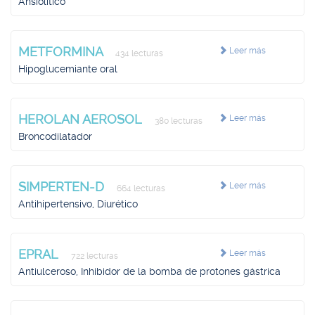
Ansiolítico
METFORMINA
Leer más
434 lecturas
Hipoglucemiante oral
HEROLAN AEROSOL
Leer más
380 lecturas
Broncodilatador
SIMPERTEN-D
Leer más
664 lecturas
Antihipertensivo, Diurético
EPRAL
Leer más
722 lecturas
Antiulceroso, Inhibidor de la bomba de protones gástrica