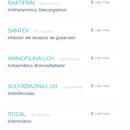
NASTIFRIN
Leer más
625 lecturas
Antihistamínico, Descongestivo
DANTEX
Leer más
774 lecturas
Inhibidor del receptor de glutamato
AMINOFILINA L.CH.
Leer más
899 lecturas
Antiasmático, Broncodilatador
SULFADIAZINA L.CH.
Leer más
495 lecturas
Antiinfeccioso
ITODAL
Leer más
163 lecturas
Antimicótico