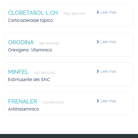
CLOBETASOL L.CH.
Leer más
650 lecturas
Corticosteroide tópico
ORODINA
Leer más
392 lecturas
Orexígeno, Vitamínico
MINFEL
Leer más
227 lecturas
Estimulante del SNC
FRENALER
Leer más
450 lecturas
Antihistamínico