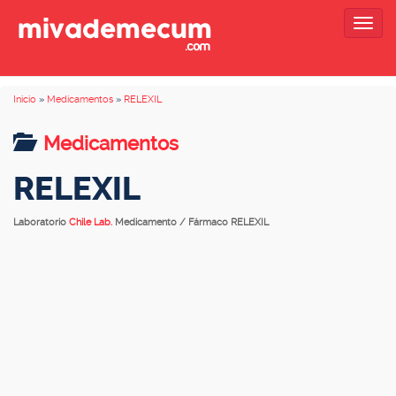
Togg
navig
Inicio
»
Medicamentos
»
RELEXIL
Medicamentos
RELEXIL
Laboratorio
Chile Lab.
Medicamento / Fármaco RELEXIL