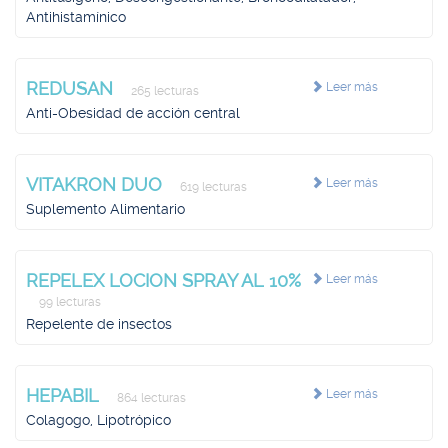
Antihistamínico
REDUSAN
Leer más
265 lecturas
Anti-Obesidad de acción central
VITAKRON DUO
Leer más
619 lecturas
Suplemento Alimentario
REPELEX LOCION SPRAY AL 10%
Leer más
99 lecturas
Repelente de insectos
HEPABIL
Leer más
864 lecturas
Colagogo, Lipotrópico