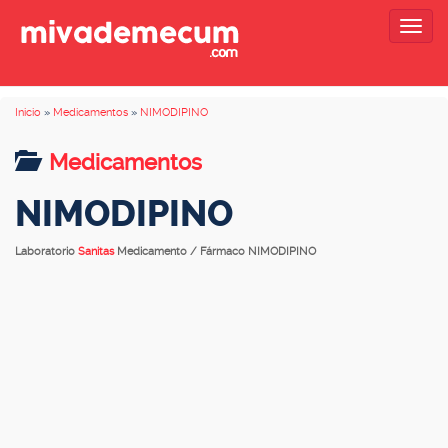
Togg
navig
Inicio
»
Medicamentos
»
NIMODIPINO
Medicamentos
NIMODIPINO
Laboratorio
Sanitas
Medicamento / Fármaco NIMODIPINO