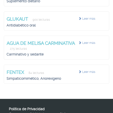
Suplemento dietario
GLUKAUT
Leer más
900 lecturas
Antidiabético oral
AGUA DE MELISA CARMINATIVA
Leer más
275 lecturas
Carminativo y sedante
FENTEX
Leer más
84 lecturas
Simpaticomimético, Anorexígeno
Política de Privacidad