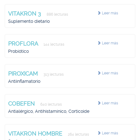
VITAKRON 3
Leer más
886 lecturas
Suplemento dietario
PROFLORA
Leer más
144 lecturas
Probiótico
PIROXICAM
Leer más
313 lecturas
Antiinflamatorio
COBEFEN
Leer más
640 lecturas
Antialérgico, Antihistamínico, Corticoide
VITAKRON HOMBRE
Leer más
264 lecturas