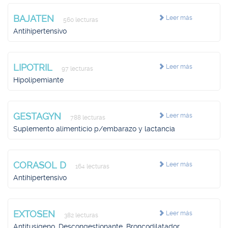
BAJATEN
Leer más
560 lecturas
Antihipertensivo
LIPOTRIL
Leer más
97 lecturas
Hipolipemiante
GESTAGYN
Leer más
788 lecturas
Suplemento alimenticio p/embarazo y lactancia
CORASOL D
Leer más
164 lecturas
Antihipertensivo
EXTOSEN
Leer más
382 lecturas
Antitusígeno, Descongestionante, Broncodilatador,