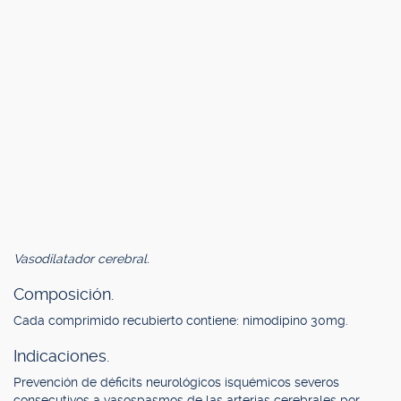
Vasodilatador cerebral.
Composición.
Cada comprimido recubierto contiene: nimodipino 30mg.
Indicaciones.
Prevención de déficits neurológicos isquémicos severos
consecutivos a vasospasmos de las arterias cerebrales por