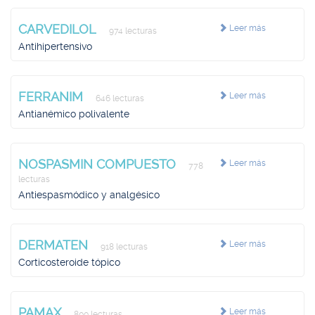
CARVEDILOL
Leer más
974 lecturas
Antihipertensivo
FERRANIM
Leer más
646 lecturas
Antianémico polivalente
NOSPASMIN COMPUESTO
Leer más
778
lecturas
Antiespasmódico y analgésico
DERMATEN
Leer más
918 lecturas
Corticosteroide tópico
PAMAX
Leer más
800 lecturas