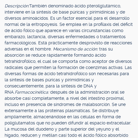
Descripción:
También denominado ácido pteroilglutámico,
interviene en la síntesis de base púricas y pirimidínicas y de
diversos aminoácidos. Es un factor esencial para el desarrollo
normal de la eritropoyesis. Se emplea en la profilaxis del déficit
de ácido fólico que aparece en varias circunstancias como
embarazo, lactancia, diversas enfermedades o tratamientos
farmacológicos. Está prácticamente desprovisto de reacciones
adversas en el hombre.
Mecanismo de acción:
tras su
absorción se reduce rápidamente formando ácido
tetrahidrofólico, el cual se comporta como aceptor de diversos
radicales que permiten la formación de coenzimas activas. Las
diversas formas de ácido tetrahidrofólico son necesarias para
la síntesis de bases púricas y pirimidínicas y
consecuentemente, para la síntesis de DNA y
RNA.
Farmacocinética:
después de la administración oral se
absorbe casi completamente, a nivel del intestino proximal,
incluso en presencia de síndromes de malabsorción. Se une
extensamente a las proteínas plasmáticas. Se distribuye
ampliamente, almacenándose en las células en forma de
poliglutamatos que no pueden difundir al espacio extracelular.
La mucosa del duodeno y parte superior del yeyuno y el
hígado, reducen y metilan casi todo el ácido fólico absorbido