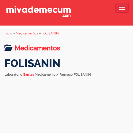
Togg
navig
Inicio
»
Medicamentos
»
FOLISANIN
Medicamentos
FOLISANIN
Laboratorio
Sanitas
Medicamento / Fármaco FOLISANIN