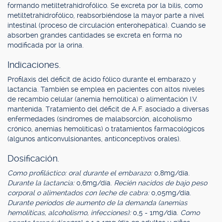
formando metiltetrahidrofólico. Se excreta por la bilis, como
metiltetrahidrofólico, reabsorbiéndose la mayor parte a nivel
intestinal (proceso de circulación enterohepática). Cuando se
absorben grandes cantidades se excreta en forma no
modificada por la orina.
Indicaciones.
Profilaxis del déficit de ácido fólico durante el embarazo y
lactancia. También se emplea en pacientes con altos niveles
de recambio celular (anemia hemolítica) o alimentación I.V.
mantenida. Tratamiento del déficit de A.F. asociado a diversas
enfermedades (síndromes de malabsorción, alcoholismo
crónico, anemias hemolíticas) o tratamientos farmacológicos
(algunos anticonvulsionantes, anticonceptivos orales).
Dosificación.
Como profiláctico: oral durante el embarazo:
0,8mg/día.
Durante la lactancia:
0,6mg/día.
Recién nacidos de bajo peso
corporal o alimentados con leche de cabra:
0,05mg/día.
Durante períodos de aumento de la demanda (anemias
hemolíticas, alcoholismo, infecciones):
0,5 - 1mg/día.
Como