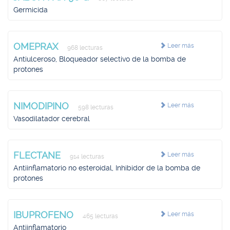
Germicida
OMEPRAX
Leer más
968 lecturas
Antiulceroso, Bloqueador selectivo de la bomba de
protones
NIMODIPINO
Leer más
598 lecturas
Vasodilatador cerebral
FLECTANE
Leer más
914 lecturas
Antiinflamatorio no esteroidal, Inhibidor de la bomba de
protones
IBUPROFENO
Leer más
465 lecturas
Antiinflamatorio