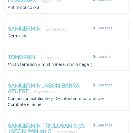
FLUCOXAN
293 lecturas
Antimicótico oral
SANIGERMIN
Leer más
204 lecturas
Germicida
TONOPRIN
Leer más
177 lecturas
Multivitamínico y multimineral con omega 3
SANIGERMIN JABON BARRA
Leer más
AZUFRE
673 lecturas
Con acción exfoliante y Desinfectante para tu piel,
Combate el acné
SANIGERMIN TRICLOSAN 0,3%
Leer más
JABON PAN 90 G
867 lecturas