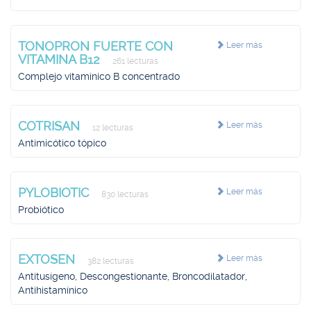
TONOPRON FUERTE CON
Leer más
VITAMINA B12
261 lecturas
Complejo vitamínico B concentrado
COTRISAN
Leer más
12 lecturas
Antimicótico tópico
PYLOBIOTIC
Leer más
830 lecturas
Probiótico
EXTOSEN
Leer más
382 lecturas
Antitusígeno, Descongestionante, Broncodilatador,
Antihistamínico