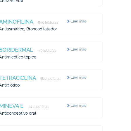
Antiviral oral
AMINOFILINA
Leer más
840 lecturas
Antiasmático, Broncodilatador
SORIDERMAL
Leer más
70 lecturas
Antimicótico tópico
TETRACICLINA
Leer más
822 lecturas
Antibiótico
MINEVA E
Leer más
240 lecturas
Anticonceptivo oral