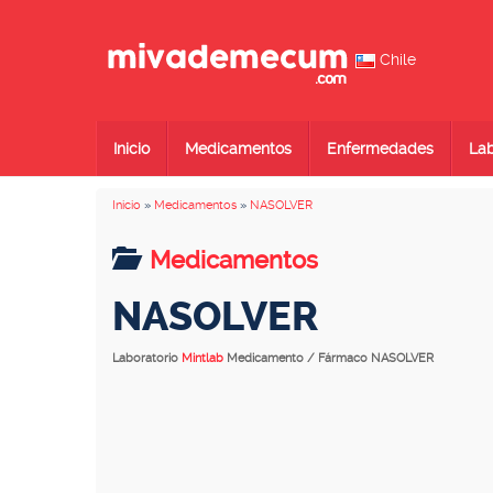
Chile
Inicio
Medicamentos
Enfermedades
Lab
Inicio
»
Medicamentos
»
NASOLVER
Medicamentos
NASOLVER
Laboratorio
Mintlab
Medicamento / Fármaco NASOLVER