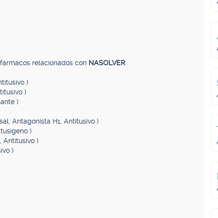
, fármacos relacionados con
NASOLVER
.
titusivo )
itusivo )
ante )
al, Antagonista H1, Antitusivo )
itusígeno )
 Antitusivo )
ivo )