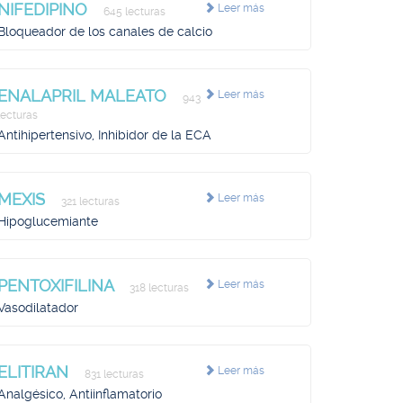
NIFEDIPINO
Leer más
645 lecturas
Bloqueador de los canales de calcio
ENALAPRIL MALEATO
Leer más
943
lecturas
Antihipertensivo, Inhibidor de la ECA
MEXIS
Leer más
321 lecturas
Hipoglucemiante
PENTOXIFILINA
Leer más
318 lecturas
Vasodilatador
ELITIRAN
Leer más
831 lecturas
Analgésico, Antiinflamatorio