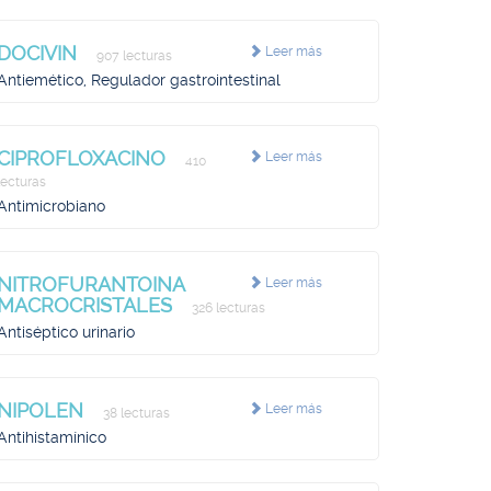
DOCIVIN
Leer más
907 lecturas
Antiemético, Regulador gastrointestinal
CIPROFLOXACINO
Leer más
410
lecturas
Antimicrobiano
NITROFURANTOINA
Leer más
MACROCRISTALES
326 lecturas
Antiséptico urinario
NIPOLEN
Leer más
38 lecturas
Antihistamínico