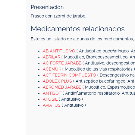
Presentación.
Frasco con 120ml de jarabe.
Medicamentos relacionados
Este es un listado de algunos de los medicamentos
AB ANTITUSIVO
( Antiséptico bucofaríngeo, An
ABRILAR
( Mucolítico, Broncoespasmolítico, Ant
AC FORTE JARABE
( Antitusivo, descongestion
ACEMUK
( Mucolítico de las vías respiratorias )
ACTIFEDRIN COMPUESTO
( Descongestivo nas
ADOLEX PLUS
( Antiséptico bucofaríngeo, Ant
AEROMED JARABE
( Mucolítico, Espasmolítico,
ANTISOT
( Antiinflamatorio respiratorio, Antitus
ATUSIL
( Antitusivo )
AVIATUS
( Antitusivo )