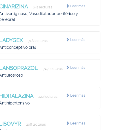
CINARIZINA
Leer más
641 lecturas
Antivertiginoso, Vasodilatador periférico y
cerebral
LADYGEX
Leer más
748 lecturas
Anticonceptivo oral
LANSOPRAZOL
Leer más
747 lecturas
Antiulceroso
HIDRALAZINA
Leer más
222 lecturas
Antihipertensivo
LISOVYR
Leer más
206 lecturas