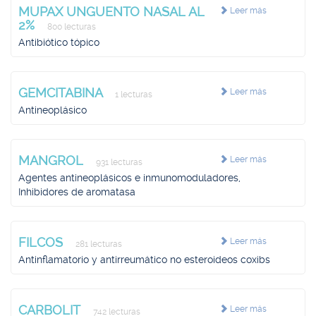
MUPAX UNGUENTO NASAL AL
Leer más
2%
800 lecturas
Antibiótico tópico
GEMCITABINA
Leer más
1 lecturas
Antineoplásico
MANGROL
Leer más
931 lecturas
Agentes antineoplásicos e inmunomoduladores,
Inhibidores de aromatasa
FILCOS
Leer más
281 lecturas
Antinflamatorio y antirreumático no esteroideos coxibs
CARBOLIT
Leer más
742 lecturas