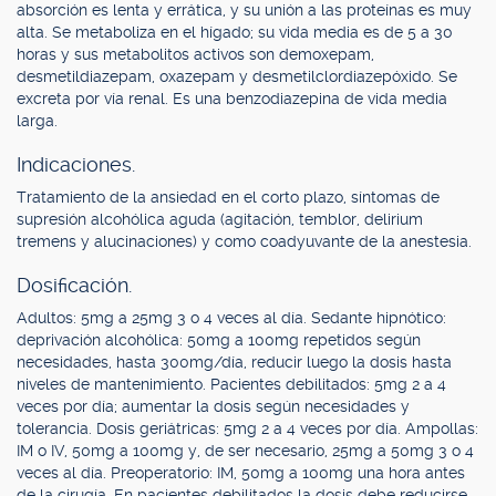
absorción es lenta y errática, y su unión a las proteínas es muy
alta. Se metaboliza en el hígado; su vida media es de 5 a 30
horas y sus metabolitos activos son demoxepam,
desmetildiazepam, oxazepam y desmetilclordiazepóxido. Se
excreta por vía renal. Es una benzodiazepina de vida media
larga.
Indicaciones.
Tratamiento de la ansiedad en el corto plazo, síntomas de
supresión alcohólica aguda (agitación, temblor, delirium
tremens y alucinaciones) y como coadyuvante de la anestesia.
Dosificación.
Adultos: 5mg a 25mg 3 o 4 veces al día. Sedante hipnótico:
deprivación alcohólica: 50mg a 100mg repetidos según
necesidades, hasta 300mg/día, reducir luego la dosis hasta
niveles de mantenimiento. Pacientes debilitados: 5mg 2 a 4
veces por día; aumentar la dosis según necesidades y
tolerancia. Dosis geriátricas: 5mg 2 a 4 veces por día. Ampollas:
IM o IV, 50mg a 100mg y, de ser necesario, 25mg a 50mg 3 o 4
veces al día. Preoperatorio: IM, 50mg a 100mg una hora antes
de la cirugía. En pacientes debilitados la dosis debe reducirse