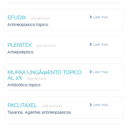
EFUDIX
Leer más
183 lecturas
Antineoplásico tópico
PLENITEX
Leer más
920 lecturas
Antiepiléptico
MUPAX UNGÃœENTO TOPICO
Leer más
AL 2%
699 lecturas
Antibiótico tópico
PACLITAXEL
Leer más
466 lecturas
Taxanos, Agentes antineoplásicos