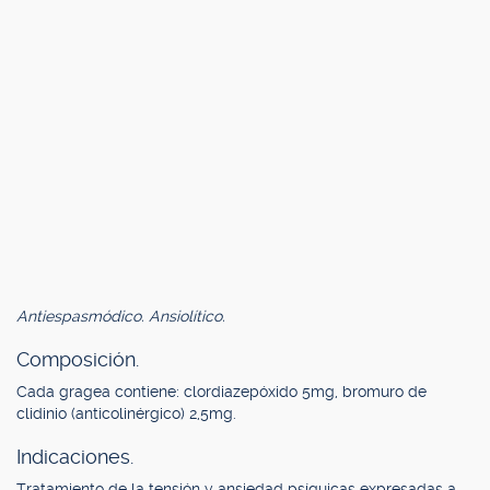
Antiespasmódico. Ansiolítico.
Composición.
Cada gragea contiene: clordiazepóxido 5mg, bromuro de
clidinio (anticolinérgico) 2,5mg.
Indicaciones.
Tratamiento de la tensión y ansiedad psíquicas expresadas a