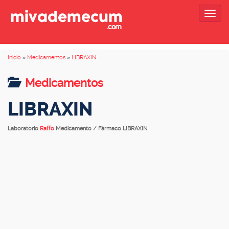
Togg
navig
Inicio
»
Medicamentos
»
LIBRAXIN
Medicamentos
LIBRAXIN
Laboratorio
Raffo
Medicamento / Fármaco LIBRAXIN