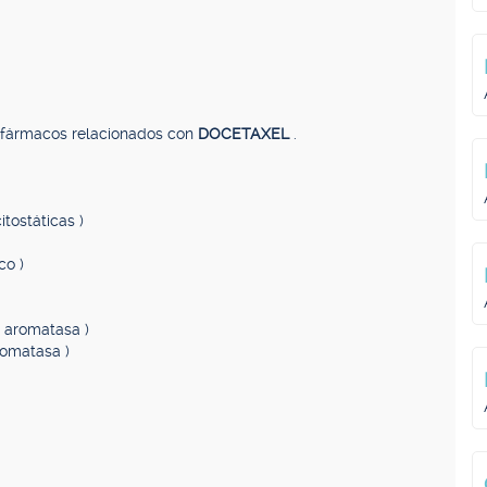
, fármacos relacionados con
DOCETAXEL
.
tostáticas )
co )
a aromatasa )
aromatasa )