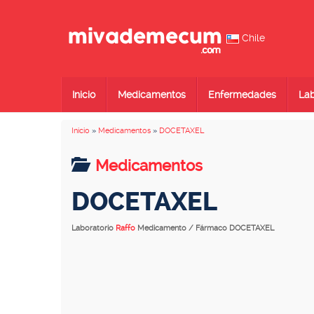
Chile
Inicio
Medicamentos
Enfermedades
Lab
Inicio
»
Medicamentos
»
DOCETAXEL
Medicamentos
DOCETAXEL
Laboratorio
Raffo
Medicamento / Fármaco DOCETAXEL