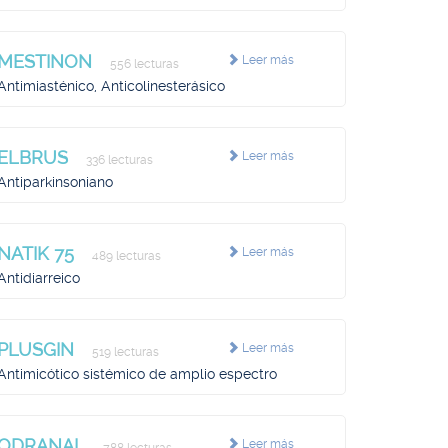
MESTINON
Leer más
556 lecturas
Antimiasténico, Anticolinesterásico
ELBRUS
Leer más
336 lecturas
Antiparkinsoniano
NATIK 75
Leer más
489 lecturas
Antidiarreico
PLUSGIN
Leer más
519 lecturas
Antimicótico sistémico de amplio espectro
ODRANAL
Leer más