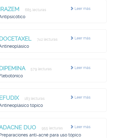
IRAZEM
Leer más
685 lecturas
Antipsicótico
DOCETAXEL
Leer más
742 lecturas
Antineoplásico
DIPEMINA
Leer más
579 lecturas
Flebotónico
EFUDIX
Leer más
183 lecturas
Antineoplásico tópico
ADACNE DUO
Leer más
955 lecturas
Preparaciones anti-acné para uso tópico