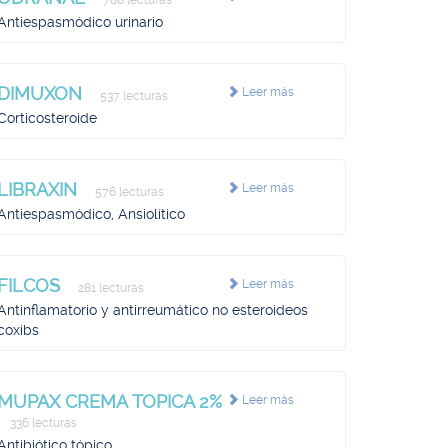
788 lecturas
Antiespasmódico urinario
DIMUXON
Leer más
537 lecturas
Corticosteroide
LIBRAXIN
Leer más
576 lecturas
Antiespasmódico, Ansiolítico
FILCOS
Leer más
281 lecturas
Antinflamatorio y antirreumático no esteroideos
coxibs
MUPAX CREMA TOPICA 2%
Leer más
336 lecturas
Antibiótico tópico