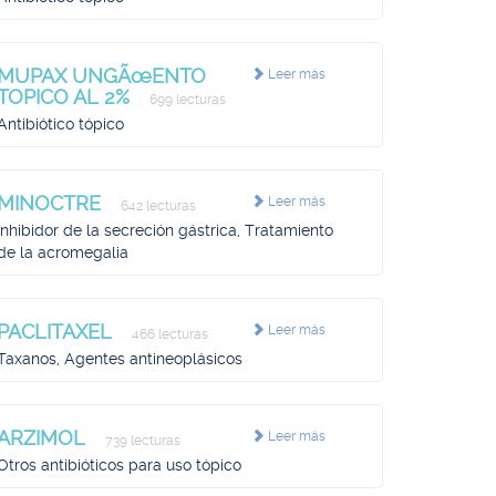
MUPAX UNGÃœENTO
Leer más
TOPICO AL 2%
699 lecturas
Antibiótico tópico
MINOCTRE
Leer más
642 lecturas
Inhibidor de la secreción gástrica, Tratamiento
de la acromegalia
PACLITAXEL
Leer más
466 lecturas
Taxanos, Agentes antineoplásicos
ARZIMOL
Leer más
739 lecturas
Otros antibióticos para uso tópico