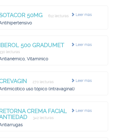
SOTACOR 50MG
Leer más
612 lecturas
Antihipertensivo
IBEROL 500 GRADUMET
Leer más
330 lecturas
Antianémico, Vitamínico
CREVAGIN
Leer más
270 lecturas
Antimicótico uso tópico (intravaginal)
RETORNA CREMA FACIAL
Leer más
ANTIEDAD
342 lecturas
Antiarrugas