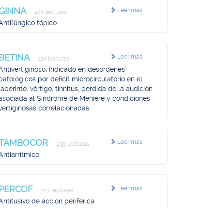
GINNA
Leer más
418 lecturas
Antifúngico tópico
BETINA
Leer más
124 lecturas
Antivertiginoso, Indicado en desórdenes
patológicos por déficit microcirculatorio en el
laberinto: vértigo, tinnitus, pérdida de la audición
asociada al Síndrome de Meniére y condiciones
vertiginosas correlacionadas
TAMBOCOR
Leer más
239 lecturas
Antiarrítmico
PERCOF
Leer más
117 lecturas
Antitusivo de acción periférica