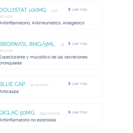
DOLOSTAT 100MG
Leer más
346
lecturas
Antiinflamatorio, Antirreumático, Analgésico
BROPAVOL 8MG/5ML
Leer más
36
lecturas
Expectorante y mucolítico de las secreciones
bronquiales
BLUE CAP
Leer más
59 lecturas
Anticaspa
DICLAC 50MG
Leer más
899 lecturas
Antiinflamatorio no esteroidal