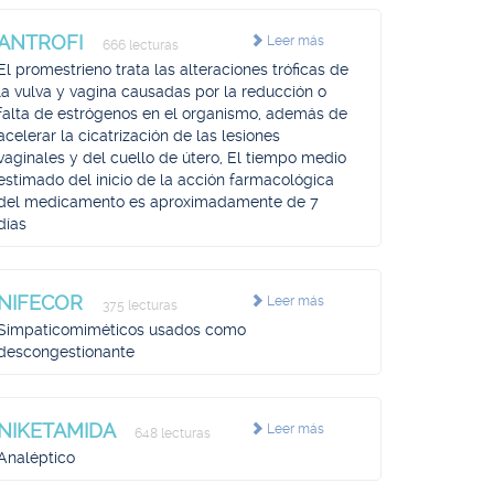
ANTROFI
Leer más
666 lecturas
El promestrieno trata las alteraciones tróficas de
la vulva y vagina causadas por la reducción o
falta de estrógenos en el organismo, además de
acelerar la cicatrización de las lesiones
vaginales y del cuello de útero, El tiempo medio
estimado del inicio de la acción farmacológica
del medicamento es aproximadamente de 7
días
NIFECOR
Leer más
375 lecturas
Simpaticomiméticos usados como
descongestionante
NIKETAMIDA
Leer más
648 lecturas
Analéptico