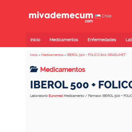
Chile
Inicio
Medicamentos
Enfermedades
Lab
Inicio
»
Medicamentos
»
IBEROL 500 + FOLICO 800 GRADUMET
Medicamentos
IBEROL 500 + FOLI
Laboratorio
Euromed
Medicamento / Fármaco IBEROL 500 + FO