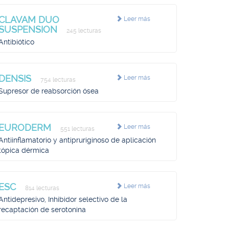
CLAVAM DUO
Leer más
SUSPENSION
245 lecturas
Antibiótico
DENSIS
Leer más
754 lecturas
Supresor de reabsorción ósea
EURODERM
Leer más
551 lecturas
Antiinflamatorio y antipruriginoso de aplicación
tópica dérmica
ESC
Leer más
814 lecturas
Antidepresivo, Inhibidor selectivo de la
recaptación de serotonina