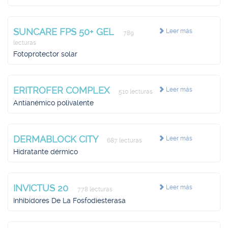
SUNCARE FPS 50+ GEL
Leer más
789
lecturas
Fotoprotector solar
ERITROFER COMPLEX
Leer más
510 lecturas
Antianémico polivalente
DERMABLOCK CITY
Leer más
687 lecturas
Hidratante dérmico
INVICTUS 20
Leer más
778 lecturas
Inhibidores De La Fosfodiesterasa