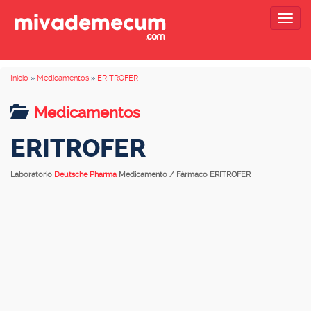
Togg
navig
Inicio
»
Medicamentos
»
ERITROFER
Medicamentos
ERITROFER
Laboratorio
Deutsche Pharma
Medicamento / Fármaco ERITROFER