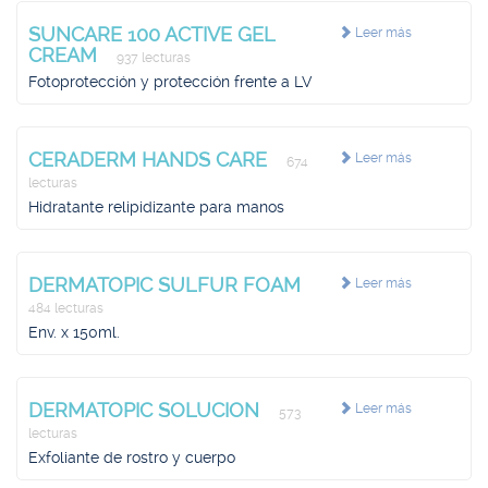
SUNCARE 100 ACTIVE GEL
Leer más
CREAM
937 lecturas
Fotoprotección y protección frente a LV
CERADERM HANDS CARE
Leer más
674
lecturas
Hidratante relipidizante para manos
DERMATOPIC SULFUR FOAM
Leer más
484 lecturas
Env. x 150ml.
DERMATOPIC SOLUCION
Leer más
573
lecturas
Exfoliante de rostro y cuerpo