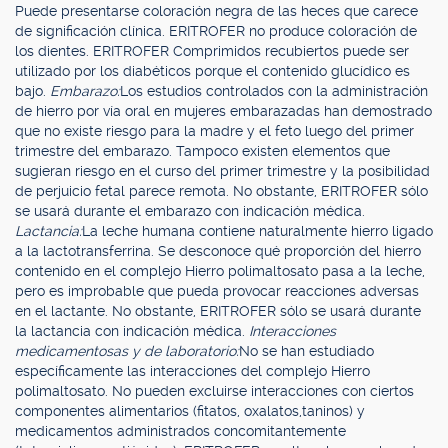
Puede presentarse coloración negra de las heces que carece
de significación clínica. ERITROFER no produce coloración de
los dientes. ERITROFER Comprimidos recubiertos puede ser
utilizado por los diabéticos porque el contenido glucídico es
bajo.
Embarazo:
Los estudios controlados con la administración
de hierro por vía oral en mujeres embarazadas han demostrado
que no existe riesgo para la madre y el feto luego del primer
trimestre del embarazo. Tampoco existen elementos que
sugieran riesgo en el curso del primer trimestre y la posibilidad
de perjuicio fetal parece remota. No obstante, ERITROFER sólo
se usará durante el embarazo con indicación médica.
Lactancia:
La leche humana contiene naturalmente hierro ligado
a la lactotransferrina. Se desconoce qué proporción del hierro
contenido en el complejo Hierro polimaltosato pasa a la leche,
pero es improbable que pueda provocar reacciones adversas
en el lactante. No obstante, ERITROFER sólo se usará durante
la lactancia con indicación médica.
Interacciones
medicamentosas y de laboratorio:
No se han estudiado
específicamente las interacciones del complejo Hierro
polimaltosato. No pueden excluirse interacciones con ciertos
componentes alimentarios (fitatos, oxalatos,taninos) y
medicamentos administrados concomitantemente