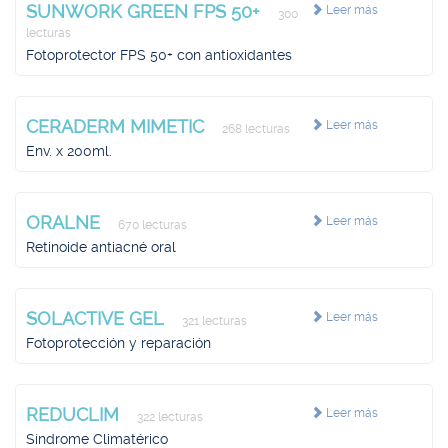
SUNWORK GREEN FPS 50+
Leer más
300
lecturas
Fotoprotector FPS 50+ con antioxidantes
CERADERM MIMETIC
Leer más
268 lecturas
Env. x 200ml.
ORALNE
Leer más
670 lecturas
Retinoide antiacné oral
SOLACTIVE GEL
Leer más
321 lecturas
Fotoprotección y reparación
REDUCLIM
Leer más
322 lecturas
Síndrome Climatérico