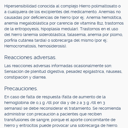
Hipersensibilidad conocida al complejo Hierro polimaltosato o
a cualquiera de los excipientes del medicamento. Anemias no
causadas por deficiencias de hierro (por ej.: Anemia hemolítica,
anemia megaloblástica por carencia de vitamina 812, trastornos
de la eritropoyesis, hipoplasia medular). Trastornos en el uso
del hierro (anemia sideroblástica, talasemia, anemia por plomo,
porfiria cutánea tardía) o sobrecarga del mismo (por ej.:
Hemocromatosis, hemosiderosis).
Reacciones adversas.
Las reacciones adversas informadas ocasionalmente son:
Sensación de plenitud digestiva, pesadez epigástrica, náuseas,
constipación y diarrea.
Precauciones.
En caso de falta de respuesta (falta de aumento de la
hemoglobina de 0,1 g /dl por día y de 2 a 3 g /dl en 3
semanas) se debe reconsiderar el tratamiento. Se recomienda
administrar con precaución a pacientes que reciben
transfusiones de sangre, porque el aporte concomitante de
hierro y eritrocitos puede provocar una sobrecarga de hierro.