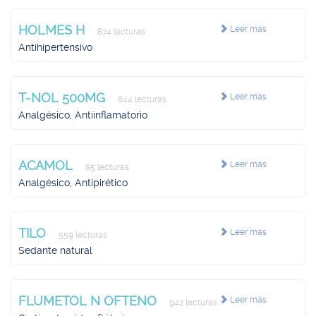
HOLMES H
Leer más
874 lecturas
Antihipertensivo
T-NOL 500MG
Leer más
844 lecturas
Analgésico, Antiinflamatorio
ACAMOL
Leer más
85 lecturas
Analgésico, Antipirético
TILO
Leer más
559 lecturas
Sedante natural
FLUMETOL N OFTENO
Leer más
942 lecturas