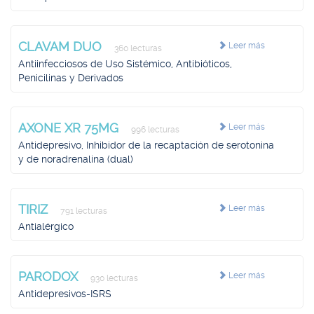
CLAVAM DUO
Leer más
360 lecturas
Antiinfecciosos de Uso Sistémico, Antibióticos,
Penicilinas y Derivados
AXONE XR 75MG
Leer más
996 lecturas
Antidepresivo, Inhibidor de la recaptación de serotonina
y de noradrenalina (dual)
TIRIZ
Leer más
791 lecturas
Antialérgico
PARODOX
Leer más
930 lecturas
Antidepresivos-ISRS