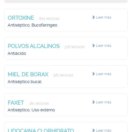
ORTOXINE
Leer más
650 lecturas
Antiséptico, Bucofaríngeo
POLVOS ALCALINOS
Leer más
516 lecturas
Antiácido
MIEL DE BORAX
Leer más
962 lecturas
Antiséptico bucal
FAXET
Leer más
184 lecturas
Antiséptico, Uso externo
LIDOCAINA CLORHIDRATO
Leer más