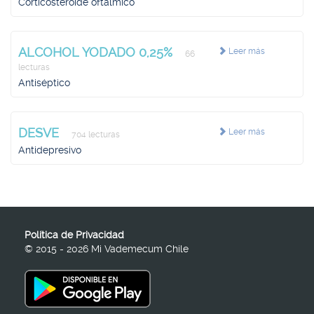
Corticosteroide oftálmico
ALCOHOL YODADO 0,25%
Leer más
66
lecturas
Antiséptico
DESVE
Leer más
704 lecturas
Antidepresivo
Política de Privacidad
© 2015 - 2026 Mi Vademecum Chile