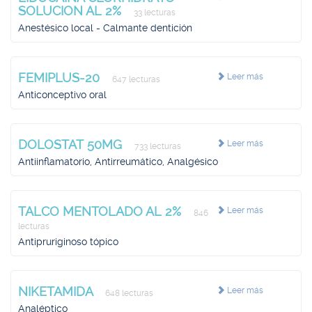
SOLUCION AL 2%
33 lecturas
Anestésico local - Calmante dentición
FEMIPLUS-20
Leer más
647 lecturas
Anticonceptivo oral
DOLOSTAT 50MG
Leer más
733 lecturas
Antiinflamatorio, Antirreumático, Analgésico
TALCO MENTOLADO AL 2%
Leer más
846
lecturas
Antipruriginoso tópico
NIKETAMIDA
Leer más
648 lecturas
Analéptico