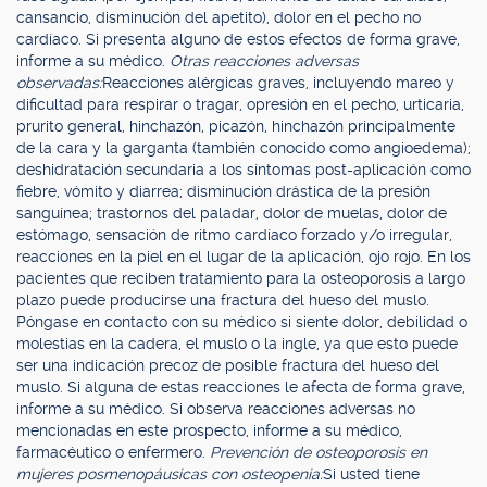
cansancio, disminución del apetito), dolor en el pecho no
cardíaco. Si presenta alguno de estos efectos de forma grave,
informe a su médico.
Otras reacciones adversas
observadas:
Reacciones alérgicas graves, incluyendo mareo y
dificultad para respirar o tragar, opresión en el pecho, urticaria,
prurito general, hinchazón, picazón, hinchazón principalmente
de la cara y la garganta (también conocido como angioedema);
deshidratación secundaria a los síntomas post-aplicación como
fiebre, vómito y diarrea; disminución drástica de la presión
sanguínea; trastornos del paladar, dolor de muelas, dolor de
estómago, sensación de ritmo cardíaco forzado y/o irregular,
reacciones en la piel en el lugar de la aplicación, ojo rojo. En los
pacientes que reciben tratamiento para la osteoporosis a largo
plazo puede producirse una fractura del hueso del muslo.
Póngase en contacto con su médico si siente dolor, debilidad o
molestias en la cadera, el muslo o la ingle, ya que esto puede
ser una indicación precoz de posible fractura del hueso del
muslo. Si alguna de estas reacciones le afecta de forma grave,
informe a su médico. Si observa reacciones adversas no
mencionadas en este prospecto, informe a su médico,
farmacéutico o enfermero.
Prevención de osteoporosis en
mujeres posmenopáusicas con osteopenia:
Si usted tiene