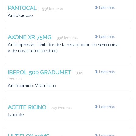
PANTOCAL
Leer más
936 lecturas
Antiulceroso
AXONE XR 75MG
Leer más
996 lecturas
Antidepresivo, Inhibidor de la recaptación de serotonina
y de noradrenalina (dual)
IBEROL 500 GRADUMET
Leer más
330
lecturas
Antianémico, Vitamínico
ACEITE RICINO
Leer más
831 lecturas
Laxante