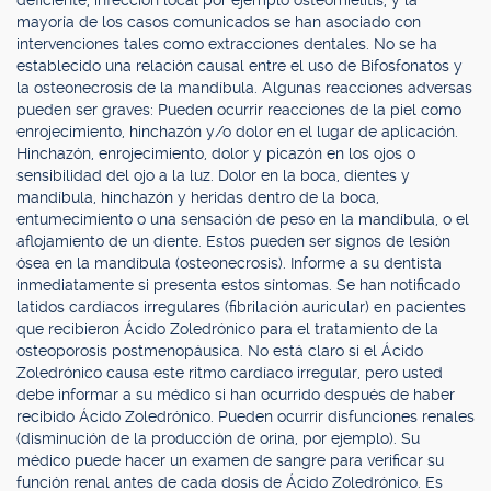
deficiente, infección local por ejemplo osteomielitis, y la
mayoría de los casos comunicados se han asociado con
intervenciones tales como extracciones dentales. No se ha
establecido una relación causal entre el uso de Bifosfonatos y
la osteonecrosis de la mandíbula. Algunas reacciones adversas
pueden ser graves: Pueden ocurrir reacciones de la piel como
enrojecimiento, hinchazón y/o dolor en el lugar de aplicación.
Hinchazón, enrojecimiento, dolor y picazón en los ojos o
sensibilidad del ojo a la luz. Dolor en la boca, dientes y
mandíbula, hinchazón y heridas dentro de la boca,
entumecimiento o una sensación de peso en la mandíbula, o el
aflojamiento de un diente. Estos pueden ser signos de lesión
ósea en la mandíbula (osteonecrosis). Informe a su dentista
inmediatamente si presenta estos síntomas. Se han notificado
latidos cardíacos irregulares (fibrilación auricular) en pacientes
que recibieron Ácido Zoledrónico para el tratamiento de la
osteoporosis postmenopáusica. No está claro si el Ácido
Zoledrónico causa este ritmo cardíaco irregular, pero usted
debe informar a su médico si han ocurrido después de haber
recibido Ácido Zoledrónico. Pueden ocurrir disfunciones renales
(disminución de la producción de orina, por ejemplo). Su
médico puede hacer un examen de sangre para verificar su
función renal antes de cada dosis de Ácido Zoledrónico. Es