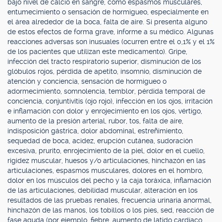
bajo nivel de calcio en sangre, como espasmos musculares,
entumecimiento o sensación de hormigueo, especialmente en
el área alrededor de la boca, falta de aire. Si presenta alguno
de estos efectos de forma grave, informe a su médico. Algunas
reacciones adversas son inusuales (ocurren entre el 0,1% y el 1%
de los pacientes que utilizan este medicamento). Gripe,
infección del tracto respiratorio superior, disminución de los
glóbulos rojos, pérdida de apetito, insomnio, disminución de
atención y conciencia, sensación de hormigueo o
adormecimiento, somnolencia, temblor, pérdida temporal de
conciencia, conjuntivitis (ojo rojo), infección en los ojos, irritación
e inflamación con dolor y enrojecimiento en los ojos, vértigo,
aumento de la presión arterial, rubor, tos, falta de aire,
indisposición gástrica, dolor abdominal, estreñimiento,
sequedad de boca, acidez, erupción cutánea, sudoración
excesiva, prurito, enrojecimiento de la piel, dolor en el cuello,
rigidez muscular, huesos y/o articulaciones, hinchazón en las
articulaciones, espasmos musculares, dolores en el hombro,
dolor en los músculos del pecho y la caja toráxica, inflamación
de las articulaciones, debilidad muscular, alteración en los
resultados de las pruebas renales, frecuencia urinaria anormal,
hinchazón de las manos, los tobillos o los pies, sed, reacción de
fase aguda (por ejemplo, fiebre, aumento de latido cardíaco,