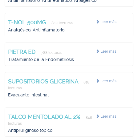
Antiinflamatorio, Antirreumático, Analgésico
T-NOL 500MG
Leer más
844 lecturas
Analgésico, Antiinflamatorio
PIETRA ED
Leer más
788 lecturas
Tratamiento de la Endometriosis
SUPOSITORIOS GLICERINA
Leer más
818
lecturas
Evacuante intestinal
TALCO MENTOLADO AL 2%
Leer más
846
lecturas
Antipruriginoso tópico