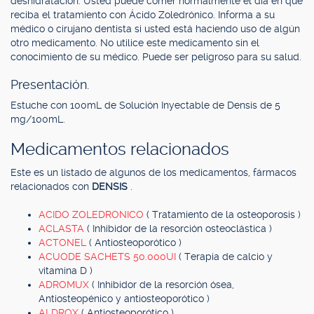
deshidratación. Usted puede comer normalmente el día en que
reciba el tratamiento con Ácido Zoledrónico. Informa a su
médico o cirujano dentista si usted está haciendo uso de algún
otro medicamento. No utilice este medicamento sin el
conocimiento de su médico. Puede ser peligroso para su salud.
Presentación.
Estuche con 100mL de Solución Inyectable de Densis de 5
mg/100mL.
Medicamentos relacionados
Este es un listado de algunos de los medicamentos, fármacos
relacionados con
DENSIS
.
ACIDO ZOLEDRONICO
( Tratamiento de la osteoporosis )
ACLASTA
( Inhibidor de la resorción osteoclástica )
ACTONEL
( Antiosteoporótico )
ACUODE SACHETS 50.000UI
( Terapia de calcio y
vitamina D )
ADROMUX
( Inhibidor de la resorción ósea,
Antiosteopénico y antiosteoporótico )
ALDROX
( Antiosteoporótico )