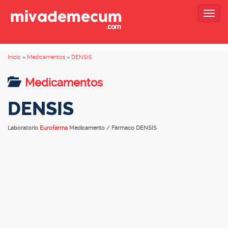
Togg
navig
Inicio
»
Medicamentos
»
DENSIS
Medicamentos
DENSIS
Laboratorio
Eurofarma
Medicamento / Fármaco DENSIS