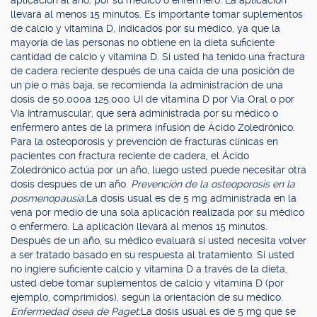
aplicación al año, por su médico o enfermero. La aplicación
llevará al menos 15 minutos. Es importante tomar suplementos
de calcio y vitamina D, indicados por su médico, ya que la
mayoría de las personas no obtiene en la dieta suficiente
cantidad de calcio y vitamina D. Si usted ha tenido una fractura
de cadera reciente después de una caída de una posición de
un pie o más baja, se recomienda la administración de una
dosis de 50.000a 125.000 UI de vitamina D por Vía Oral o por
Vía Intramuscular, que será administrada por su médico o
enfermero antes de la primera infusión de Ácido Zoledrónico.
Para la osteoporosis y prevención de fracturas clínicas en
pacientes con fractura reciente de cadera, el Ácido
Zoledrónico actúa por un año, luego usted puede necesitar otra
dosis después de un año.
Prevención de la osteoporosis en la
posmenopausia:
La dosis usual es de 5 mg administrada en la
vena por medio de una sola aplicación realizada por su médico
o enfermero. La aplicación llevará al menos 15 minutos.
Después de un año, su médico evaluará si usted necesita volver
a ser tratado basado en su respuesta al tratamiento. Si usted
no ingiere suficiente calcio y vitamina D a través de la dieta,
usted debe tomar suplementos de calcio y vitamina D (por
ejemplo, comprimidos), según la orientación de su médico.
Enfermedad ósea de Paget:
La dosis usual es de 5 mg que se