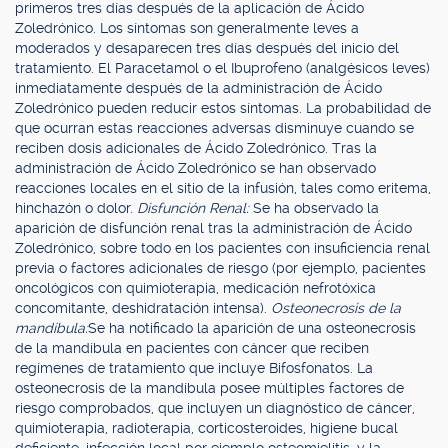
primeros tres días después de la aplicación de Ácido
Zoledrónico. Los síntomas son generalmente leves a
moderados y desaparecen tres días después del inicio del
tratamiento. El Paracetamol o el Ibuprofeno (analgésicos leves)
inmediatamente después de la administración de Ácido
Zoledrónico pueden reducir estos síntomas. La probabilidad de
que ocurran estas reacciones adversas disminuye cuando se
reciben dosis adicionales de Ácido Zoledrónico. Tras la
administración de Ácido Zoledrónico se han observado
reacciones locales en el sitio de la infusión, tales como eritema,
hinchazón o dolor.
Disfunción Renal:
Se ha observado la
aparición de disfunción renal tras la administración de Ácido
Zoledrónico, sobre todo en los pacientes con insuficiencia renal
previa o factores adicionales de riesgo (por ejemplo, pacientes
oncológicos con quimioterapia, medicación nefrotóxica
concomitante, deshidratación intensa).
Osteonecrosis de la
mandíbula:
Se ha notificado la aparición de una osteonecrosis
de la mandíbula en pacientes con cáncer que reciben
regímenes de tratamiento que incluye Bifosfonatos. La
osteonecrosis de la mandíbula posee múltiples factores de
riesgo comprobados, que incluyen un diagnóstico de cáncer,
quimioterapia, radioterapia, corticosteroides, higiene bucal