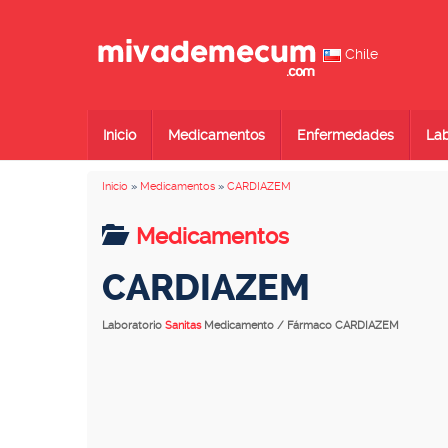
Chile
Inicio
Medicamentos
Enfermedades
Lab
Inicio
»
Medicamentos
»
CARDIAZEM
Medicamentos
CARDIAZEM
Laboratorio
Sanitas
Medicamento / Fármaco CARDIAZEM