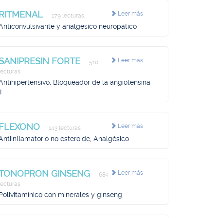
RITMENAL
Leer más
179 lecturas
Anticonvulsivante y analgésico neuropático
SANIPRESIN FORTE
Leer más
510
lecturas
Antihipertensivo, Bloqueador de la angiotensina
I
FLEXONO
Leer más
143 lecturas
Antiinflamatorio no esteroide, Analgésico
TONOPRON GINSENG
Leer más
684
lecturas
Polivitamínico con minerales y ginseng