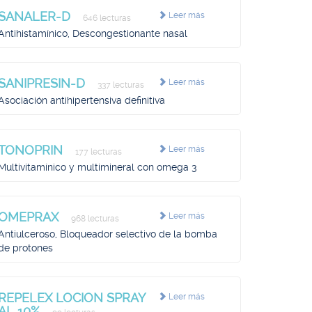
SANALER-D
Leer más
646 lecturas
Antihistamínico, Descongestionante nasal
SANIPRESIN-D
Leer más
337 lecturas
Asociación antihipertensiva definitiva
TONOPRIN
Leer más
177 lecturas
Multivitamínico y multimineral con omega 3
OMEPRAX
Leer más
968 lecturas
Antiulceroso, Bloqueador selectivo de la bomba
de protones
REPELEX LOCION SPRAY
Leer más
AL 10%