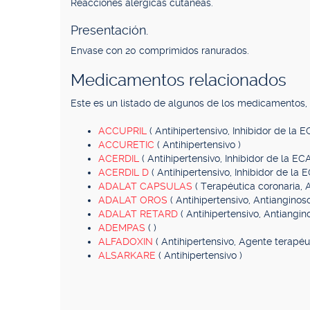
Reacciones alérgicas cutáneas.
Presentación.
Envase con 20 comprimidos ranurados.
Medicamentos relacionados
Este es un listado de algunos de los medicamentos
ACCUPRIL
( Antihipertensivo, Inhibidor de la E
ACCURETIC
( Antihipertensivo )
ACERDIL
( Antihipertensivo, Inhibidor de la ECA
ACERDIL D
( Antihipertensivo, Inhibidor de la E
ADALAT CAPSULAS
( Terapéutica coronaria, A
ADALAT OROS
( Antihipertensivo, Antianginoso
ADALAT RETARD
( Antihipertensivo, Antiangin
ADEMPAS
( )
ALFADOXIN
( Antihipertensivo, Agente terapéu
ALSARKARE
( Antihipertensivo )