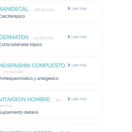
SANIDECAL
Leer más
586 lecturas
Calciterápico
DERMATEN
Leer más
918 lecturas
Corticosteroide tópico
NOSPASMIN COMPUESTO
Leer más
778 lecturas
Antiespasmódico y analgésico
VITAKRON HOMBRE
Leer más
264
lecturas
Suplemento dietario