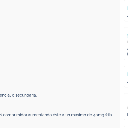
I
encial o secundaria.
a (½ comprimido) aumentando éste a un máximo de 40mg/día