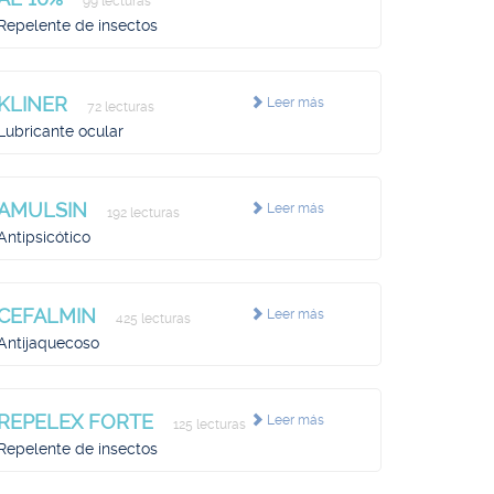
99 lecturas
Repelente de insectos
KLINER
Leer más
72 lecturas
Lubricante ocular
AMULSIN
Leer más
192 lecturas
Antipsicótico
CEFALMIN
Leer más
425 lecturas
Antijaquecoso
REPELEX FORTE
Leer más
125 lecturas
Repelente de insectos