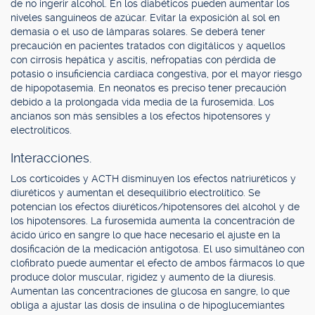
de no ingerir alcohol. En los diabéticos pueden aumentar los
niveles sanguíneos de azúcar. Evitar la exposición al sol en
demasía o el uso de lámparas solares. Se deberá tener
precaución en pacientes tratados con digitálicos y aquellos
con cirrosis hepática y ascitis, nefropatías con pérdida de
potasio o insuficiencia cardíaca congestiva, por el mayor riesgo
de hipopotasemia. En neonatos es preciso tener precaución
debido a la prolongada vida media de la furosemida. Los
ancianos son más sensibles a los efectos hipotensores y
electrolíticos.
Interacciones.
Los corticoides y ACTH disminuyen los efectos natriuréticos y
diuréticos y aumentan el desequilibrio electrolítico. Se
potencian los efectos diuréticos/hipotensores del alcohol y de
los hipotensores. La furosemida aumenta la concentración de
ácido úrico en sangre lo que hace necesario el ajuste en la
dosificación de la medicación antigotosa. El uso simultáneo con
clofibrato puede aumentar el efecto de ambos fármacos lo que
produce dolor muscular, rigidez y aumento de la diuresis.
Aumentan las concentraciones de glucosa en sangre, lo que
obliga a ajustar las dosis de insulina o de hipoglucemiantes