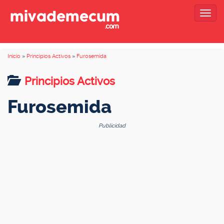
Togg
navig
Inicio
»
Principios Activos
»
Furosemida
Principios Activos
Furosemida
Publicidad