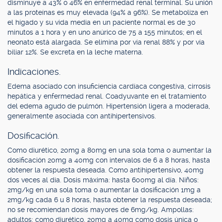
disminuye a 43% o 46% en enfermedad renal terminal. Su unión
a las proteínas es muy elevada (94% a 96%). Se metaboliza en
el hígado y su vida media en un paciente normal es de 30
minutos a 1 hora y en uno anúrico de 75 a 155 minutos; en el
neonato está alargada. Se elimina por vía renal 88% y por vía
biliar 12%. Se excreta en la leche materna.
Indicaciones.
Edema asociado con insuficiencia cardíaca congestiva, cirrosis
hepática y enfermedad renal. Coadyuvante en el tratamiento
del edema agudo de pulmón. Hipertensión ligera a moderada,
generalmente asociada con antihipertensivos.
Dosificación.
Como diurético, 20mg a 80mg en una sola toma o aumentar la
dosificación 20mg a 40mg con intervalos de 6 a 8 horas, hasta
obtener la respuesta deseada. Como antihipertensivo, 40mg
dos veces al día. Dosis máxima: hasta 600mg al día. Niños:
2mg/kg en una sola toma o aumentar la dosificación 1mg a
2mg/kg cada 6 u 8 horas, hasta obtener la respuesta deseada;
no se recomiendan dosis mayores de 6mg/kg. Ampollas:
adultos: como diurético, 20mg a 40mg como dosis única o