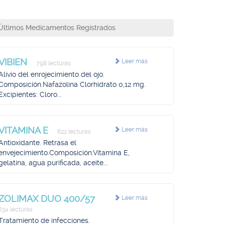
Últimos Medicamentos Registrados
VIBIEN
Leer más
798 lecturas
Alivio del enrojecimiento del ojo.
Composición.Nafazolina Clorhidrato 0,12 mg.
Excipientes: Cloro...
VITAMINA E
Leer más
622 lecturas
Antioxidante. Retrasa el
envejecimiento.Composición.Vitamina E,
gelatina, agua purificada, aceite...
ZOLIMAX DUO 400/57
Leer más
634 lecturas
Tratamiento de infecciones.