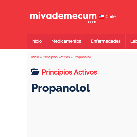
Chile
Inicio
Medicamentos
Enfermedades
Lab
Inicio
»
Principios Activos
»
Propanolol
Principios Activos
Propanolol