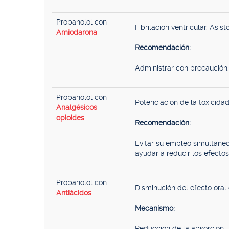
Propanolol con
Fibrilación ventricular. Asisto
Amiodarona
Recomendación:
Administrar con precaución.
Propanolol con
Potenciación de la toxicida
Analgésicos
opioides
Recomendación:
Evitar su empleo simultáneo
ayudar a reducir los efectos
Propanolol con
Disminución del efecto oral 
Antiácidos
Mecanismo:
Reducción de la absorción.