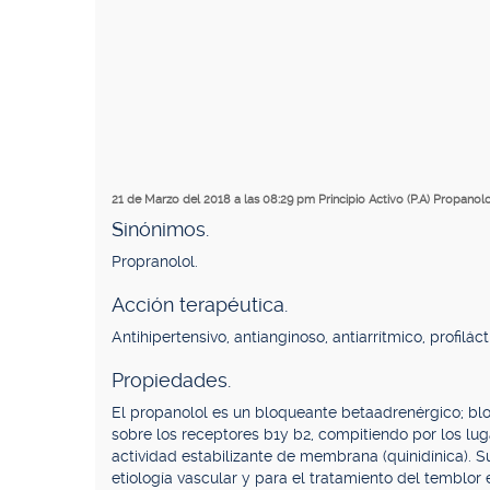
21 de Marzo del 2018 a las 08:29 pm
Principio Activo (P.A) Propanol
Sinónimos.
Propranolol.
Acción terapéutica.
Antihipertensivo, antianginoso, antiarrítmico, profilác
Propiedades.
El propanolol es un bloqueante betaadrenérgico; blo
sobre los receptores b1y b2, compitiendo por los l
actividad estabilizante de membrana (quinidínica). 
etiología vascular y para el tratamiento del temblor