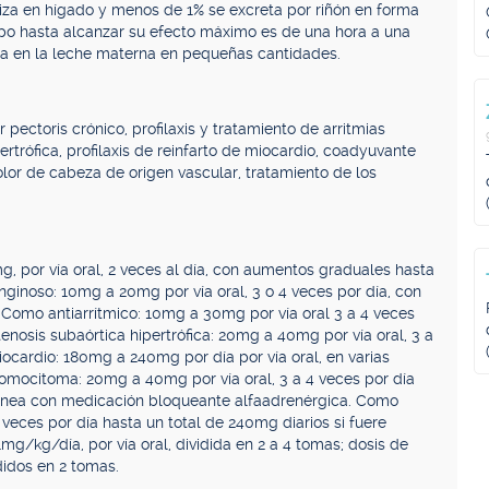
iza en hígado y menos de 1% se excreta por riñón en forma
empo hasta alcanzar su efecto máximo es de una hora a una
eta en la leche materna en pequeñas cantidades.
 pectoris crónico, profilaxis y tratamiento de arritmias
ertrófica, profilaxis de reinfarto de miocardio, coadyuvante
olor de cabeza de origen vascular, tratamiento de los
g, por vía oral, 2 veces al día, con aumentos graduales hasta
nginoso: 10mg a 20mg por vía oral, 3 o 4 veces por día, con
 Como antiarrítmico: 10mg a 30mg por vía oral 3 a 4 veces
nosis subaórtica hipertrófica: 20mg a 40mg por vía oral, 3 a
iocardio: 180mg a 240mg por día por vía oral, en varias
mocitoma: 20mg a 40mg por vía oral, 3 a 4 veces por día
ltánea con medicación bloqueante alfaadrenérgica. Como
4 veces por día hasta un total de 240mg diarios si fuere
1mg/kg/día, por vía oral, dividida en 2 a 4 tomas; dosis de
didos en 2 tomas.