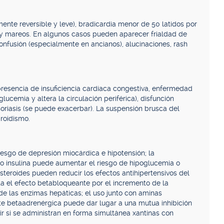
ente reversible y leve), bradicardia menor de 50 latidos por
a y mareos. En algunos casos pueden aparecer frialdad de
confusión (especialmente en ancianos), alucinaciones, rash
presencia de insuficiencia cardíaca congestiva, enfermedad
glucemia y altera la circulación periférica), disfunción
oriasis (se puede exacerbar). La suspensión brusca del
iroidismo.
esgo de depresión miocárdica e hipotensión; la
 o insulina puede aumentar el riesgo de hipoglucemia o
esteroides pueden reducir los efectos antihipertensivos del
a el efecto betabloqueante por el incremento de la
 de las enzimas hepáticas; el uso junto con aminas
e betaadrenérgica puede dar lugar a una mutua inhibición
rir si se administran en forma simultánea xantinas con