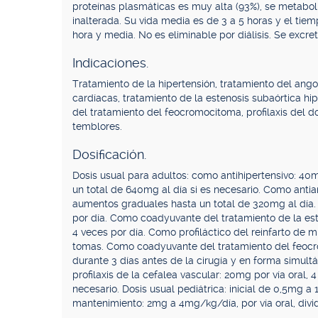
proteínas plasmáticas es muy alta (93%), se metabol
inalterada. Su vida media es de 3 a 5 horas y el ti
hora y media. No es eliminable por diálisis. Se excr
Indicaciones.
Tratamiento de la hipertensión, tratamiento del angor
cardíacas, tratamiento de la estenosis subaórtica hip
del tratamiento del feocromocitoma, profilaxis del d
temblores.
Dosificación.
Dosis usual para adultos: como antihipertensivo: 40m
un total de 640mg al día si es necesario. Como antia
aumentos graduales hasta un total de 320mg al día.
por día. Como coadyuvante del tratamiento de la este
4 veces por día. Como profiláctico del reinfarto de m
tomas. Como coadyuvante del tratamiento del feocro
durante 3 días antes de la cirugía y en forma simu
profilaxis de la cefalea vascular: 20mg por vía oral, 
necesario. Dosis usual pediátrica: inicial de 0,5mg a 
mantenimiento: 2mg a 4mg/kg/día, por vía oral, divi