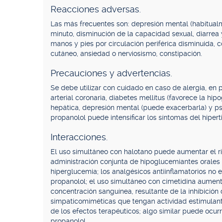
Reacciones adversas.
Las más frecuentes son: depresión mental (habitualm
minuto, disminución de la capacidad sexual, diarre
manos y pies por circulación periférica disminuida, 
cutáneo, ansiedad o nerviosismo, constipación.
Precauciones y advertencias.
Se debe utilizar con cuidado en caso de alergia, en 
arterial coronaria, diabetes mellitus (favorece la hipo
hepática, depresión mental (puede exacerbarla) y ps
propanolol puede intensificar los síntomas del hipert
Interacciones.
El uso simultáneo con halotano puede aumentar el ri
administración conjunta de hipoglucemiantes orales
hiperglucemia; los analgésicos antiinflamatorios no 
propanolol; el uso simultáneo con cimetidina aument
concentración sanguínea, resultante de la inhibición
simpaticomiméticas que tengan actividad estimulant
de los efectos terapéuticos; algo similar puede ocur
propanolol.