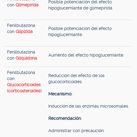
Posible potenciación del efecto
con
Glimepirida
hipoglucemiante de glimepirida.
Fenilbutazona
Posible potenciación del efecto
con
Glipizida
hipoglucemiante.
Fenilbutazona
Aumento del efecto hipoglucemiante.
con
Gliquidona
Fenilbutazona
Reducción del efecto de los
con
glucocorticoides.
Glucocorticoides
(corticosteroides)
Mecanismo:
Inducción de las enzimas microsomales.
Recomendación:
Administrar con precaución.