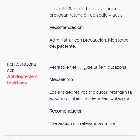
Los antiinflamatorios pirazolónicos
provocan retención de sodio y agua.
Recomendación:
Administrar con precaución. Monitoreo
del paciente.
Fenilbutazona
Retraso en el T
de la fenilbutazona.
max
con
Antidepresivos
Mecanismo:
tricíclicos
Los antidepresivos tricíclicos retardan la
absorción intestinal de la fenilbutazona.
Recomendación:
Interacción sin relevancia clínica.