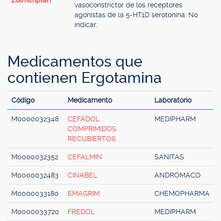
Zolmitriptán
vasoconstrictor de los receptores
agonistas de la 5-HT1D serotonina. No
indicar.
Medicamentos que
contienen Ergotamina
Código
Medicamento
Laboratorio
M0000032348
CEFADOL
MEDIPHARM
COMPRIMIDOS
RECUBIERTOS
M0000032352
CEFALMIN
SANITAS
M0000032483
CINABEL
ANDROMACO
M0000033180
EMAGRIM
CHEMOPHARMA
M0000033720
FREDOL
MEDIPHARM