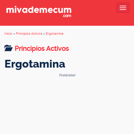
Togg
navig
Inicio
»
Principios Activos
»
Ergotamina
Principios Activos
Ergotamina
Publicidad