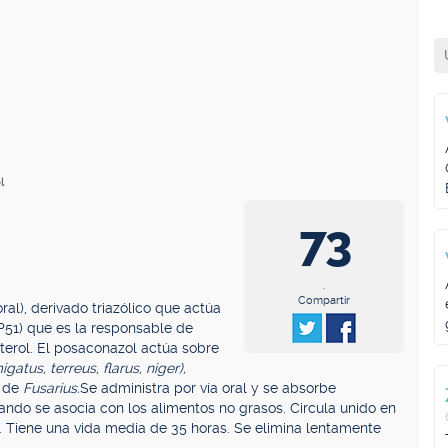
l
73
.
Compartir
ral), derivado triazólico que actúa
P51) que es la responsable de
osterol. El posaconazol actúa sobre
gatus, terreus, flarus, niger),
s de
Fusarius.
Se administra por vía oral y se absorbe
ando se asocia con los alimentos no grasos. Circula unido en
. Tiene una vida media de 35 horas. Se elimina lentamente