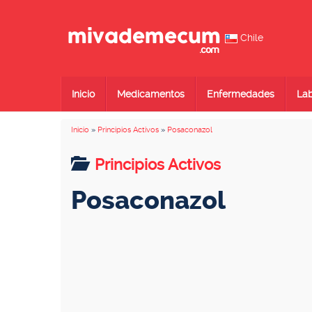
Chile
Inicio
Medicamentos
Enfermedades
Lab
Inicio
»
Principios Activos
»
Posaconazol
Principios Activos
Posaconazol