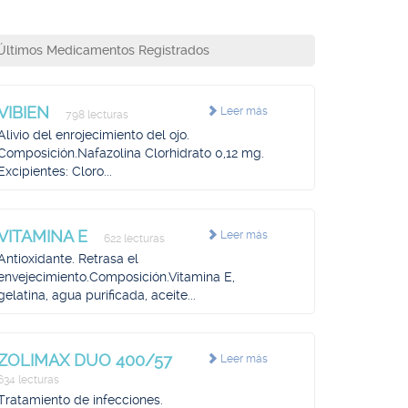
Últimos Medicamentos Registrados
VIBIEN
Leer más
798 lecturas
Alivio del enrojecimiento del ojo.
Composición.Nafazolina Clorhidrato 0,12 mg.
Excipientes: Cloro...
VITAMINA E
Leer más
622 lecturas
Antioxidante. Retrasa el
envejecimiento.Composición.Vitamina E,
gelatina, agua purificada, aceite...
ZOLIMAX DUO 400/57
Leer más
634 lecturas
Tratamiento de infecciones.