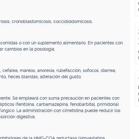
riosis, cronoblastomicosis, coccidioidomicosis.
s comidas o con un suplemento alimentario. En pacientes con
zar cambios en la posología.
cefalea, mareos, anorexia, rubefacción, sofocos, diarrea,
nto, heces blandas, alteración del gusto.
amente. Se empleará con suma precaución en pacientes con
épticos (fenitoína, carbamazepina, fenobarbital, primidona)
fúngico. La administración con cimetidina puede reducir los
sorción digestiva.
 inhibidores de la HMG-COA reductasa (simvastatina,