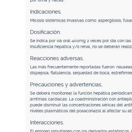
por orina y heces.
Indicaciones.
Micosis sistémicas invasivas como: aspergilosis, fusa
Dosificación.
Se indica por vía oral 400mg 2 veces por día con la
insuficiencia hepática y/o renal, no se deberán reali
Reacciones adversas.
Las más frecuentemente reportadas fueron: náuseas, 
dispepsia, flatulencia, sequedad de boca, estreñimie
Precauciones y advertencias.
Se deberá monitorear la función hepática periódic
arritmias cardíacas. La coadministración con antiepil
puede disminuir las concentraciones séricas del anti
niveles plasmáticos del posaconazol al afectar su ab
Interacciones.
El empleo simultáneo con los derivados estatínicos,