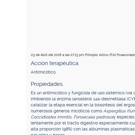
03 de Abril del 2016 a las 07:13 pm
Principio Activo (P.A) Posaconazo
Acción terapéutica.
Antimicótico.
Propiedades.
Es un antimicótico y fungicida de uso sistémico (vía o
inhibiendo la enzima lanosterol 14a-desmetilasa (CY
catalizar la etapa esencial en la biosíntesis del erg
numerosos géneros micóticos como
Aspergillus (fumi
Coccidioides immitis, Fonsecaea pedrosoi
y especie
lentamente por el tracto digestivo especialmente cu
alta proporción (98%) con las albúminas plasmáticas