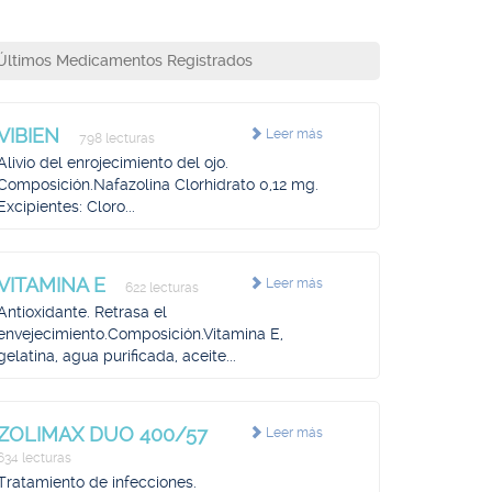
Últimos Medicamentos Registrados
VIBIEN
Leer más
798 lecturas
Alivio del enrojecimiento del ojo.
Composición.Nafazolina Clorhidrato 0,12 mg.
Excipientes: Cloro...
VITAMINA E
Leer más
622 lecturas
Antioxidante. Retrasa el
envejecimiento.Composición.Vitamina E,
gelatina, agua purificada, aceite...
ZOLIMAX DUO 400/57
Leer más
634 lecturas
Tratamiento de infecciones.