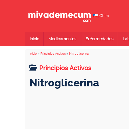
Chile
Inicio
Medicamentos
Enfermedades
Lab
Inicio
»
Principios Activos
»
Nitroglicerina
Principios Activos
Nitroglicerina