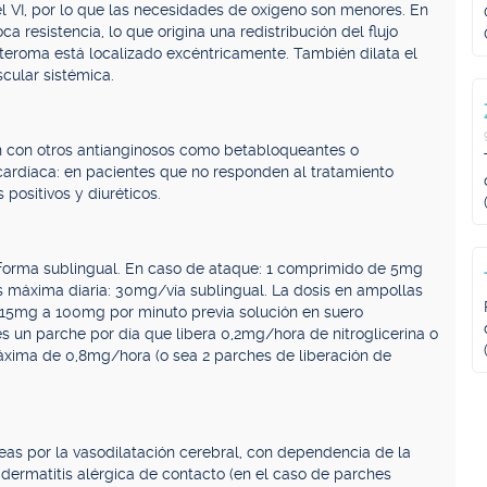
 el VI, por lo que las necesidades de oxígeno son menores. En
oca resistencia, lo que origina una redistribución del flujo
l ateroma está localizado excéntricamente. También dilata el
scular sistémica.
 con otros antianginosos como betabloqueantes o
a cardíaca: en pacientes que no responden al tratamiento
 positivos y diuréticos.
en forma sublingual. En caso de ataque: 1 comprimido de 5mg
sis máxima diaria: 30mg/vía sublingual. La dosis en ampollas
 15mg a 100mg por minuto previa solución en suero
es un parche por día que libera 0,2mg/hora de nitroglicerina o
áxima de 0,8mg/hora (o sea 2 parches de liberación de
eas por la vasodilatación cerebral, con dependencia de la
 o dermatitis alérgica de contacto (en el caso de parches