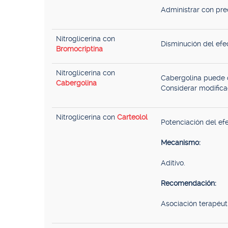
Administrar con prec
Nitroglicerina con
Disminución del efec
Bromocriptina
Nitroglicerina con
Cabergolina puede di
Cabergolina
Considerar modificac
Nitroglicerina con
Carteolol
Potenciación del efe
Mecanismo:
Aditivo.
Recomendación:
Asociación terapéuti