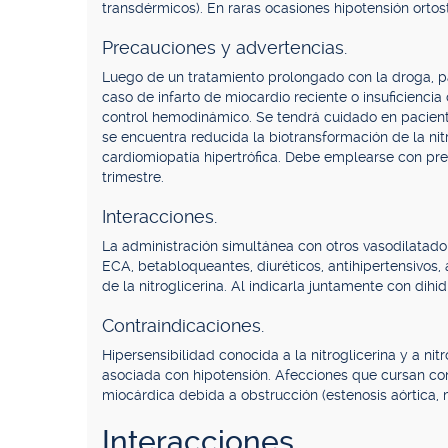
transdérmicos). En raras ocasiones hipotensión orto
Precauciones y advertencias.
Luego de un tratamiento prolongado con la droga, p
caso de infarto de miocardio reciente o insuficiencia
control hemodinámico. Se tendrá cuidado en pacient
se encuentra reducida la biotransformación de la nit
cardiomiopatía hipertrófica. Debe emplearse con pr
trimestre.
Interacciones.
La administración simultánea con otros vasodilatador
ECA, betabloqueantes, diuréticos, antihipertensivos, 
de la nitroglicerina. Al indicarla juntamente con dih
Contraindicaciones.
Hipersensibilidad conocida a la nitroglicerina y a nit
asociada con hipotensión. Afecciones que cursan con
miocárdica debida a obstrucción (estenosis aórtica, mi
Interacciones