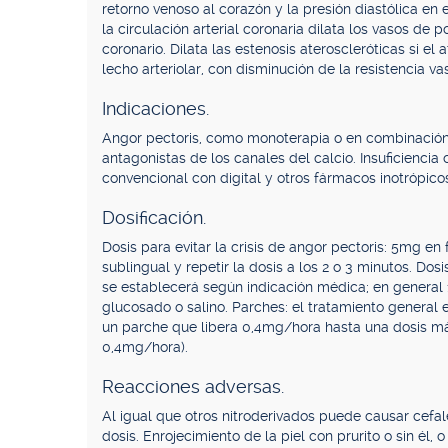
retorno venoso al corazón y la presión diastólica en
la circulación arterial coronaria dilata los vasos de p
coronario. Dilata las estenosis ateroscleróticas si e
lecho arteriolar, con disminución de la resistencia va
Indicaciones.
Angor pectoris, como monoterapia o en combinación
antagonistas de los canales del calcio. Insuficienci
convencional con digital y otros fármacos inotrópicos
Dosificación.
Dosis para evitar la crisis de angor pectoris: 5mg 
sublingual y repetir la dosis a los 2 o 3 minutos. Do
se establecerá según indicación médica; en general
glucosado o salino. Parches: el tratamiento general 
un parche que libera 0,4mg/hora hasta una dosis m
0,4mg/hora).
Reacciones adversas.
Al igual que otros nitroderivados puede causar cefal
dosis. Enrojecimiento de la piel con prurito o sin él,