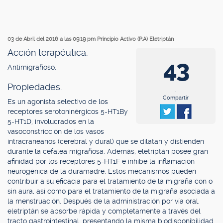
03 de Abril del 2016 a las 09:19 pm
Principio Activo (P.A) Eletriptán
Acción terapéutica.
43
Antimigrañoso.
Propiedades.
.
Compartir
Es un agonista selectivo de los
receptores serotoninérgicos 5-HT1By
5-HT1D, involucrados en la
vasoconstricción de los vasos
intracraneanos (cerebral y dural) que se dilatan y distienden
durante la cefalea migrañosa. Además, eletriptán posee gran
afinidad por los receptores 5-HT1F e inhibe la inflamación
neurogénica de la duramadre. Estos mecanismos pueden
contribuir a su eficacia para el tratamiento de la migraña con o
sin aura, así como para el tratamiento de la migraña asociada a
la menstruación. Después de la administración por vía oral,
eletriptán se absorbe rápida y completamente a través del
tracto gastrointestinal, presentando la misma biodisponibilidad