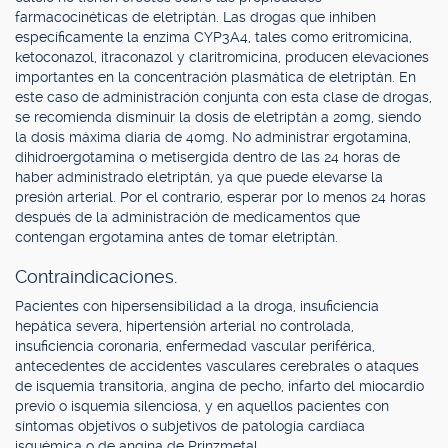
farmacocinéticas de eletriptán. Las drogas que inhiben
específicamente la enzima CYP3A4, tales como eritromicina,
ketoconazol, itraconazol y claritromicina, producen elevaciones
importantes en la concentración plasmática de eletriptán. En
este caso de administración conjunta con esta clase de drogas,
se recomienda disminuir la dosis de eletriptán a 20mg, siendo
la dosis máxima diaria de 40mg. No administrar ergotamina,
dihidroergotamina o metisergida dentro de las 24 horas de
haber administrado eletriptán, ya que puede elevarse la
presión arterial. Por el contrario, esperar por lo menos 24 horas
después de la administración de medicamentos que
contengan ergotamina antes de tomar eletriptán.
Contraindicaciones.
Pacientes con hipersensibilidad a la droga, insuficiencia
hepática severa, hipertensión arterial no controlada,
insuficiencia coronaria, enfermedad vascular periférica,
antecedentes de accidentes vasculares cerebrales o ataques
de isquemia transitoria, angina de pecho, infarto del miocardio
previo o isquemia silenciosa, y en aquellos pacientes con
síntomas objetivos o subjetivos de patología cardíaca
isquémica o de angina de Prinzmetal.