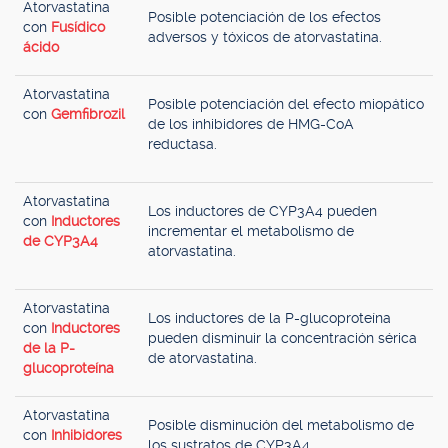
Atorvastatina
Posible potenciación de los efectos
con
Fusídico
adversos y tóxicos de atorvastatina.
ácido
Atorvastatina
Posible potenciación del efecto miopático
con
Gemfibrozil
de los inhibidores de HMG-CoA
reductasa.
Atorvastatina
Los inductores de CYP3A4 pueden
con
Inductores
incrementar el metabolismo de
de CYP3A4
atorvastatina.
Atorvastatina
Los inductores de la P-glucoproteína
con
Inductores
pueden disminuir la concentración sérica
de la P-
de atorvastatina.
glucoproteína
Atorvastatina
Posible disminución del metabolismo de
con
Inhibidores
los sustratos de CYP3A4.