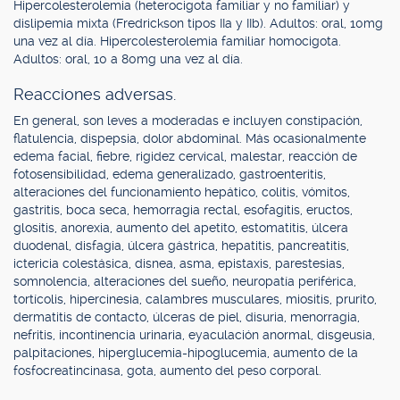
Hipercolesterolemia (heterocigota familiar y no familiar) y
dislipemia mixta (Fredrickson tipos IIa y IIb). Adultos: oral, 10mg
una vez al día. Hipercolesterolemia familiar homocigota.
Adultos: oral, 10 a 80mg una vez al día.
Reacciones adversas.
En general, son leves a moderadas e incluyen constipación,
flatulencia, dispepsia, dolor abdominal. Más ocasionalmente
edema facial, fiebre, rigidez cervical, malestar, reacción de
fotosensibilidad, edema generalizado, gastroenteritis,
alteraciones del funcionamiento hepático, colitis, vómitos,
gastritis, boca seca, hemorragia rectal, esofagitis, eructos,
glositis, anorexia, aumento del apetito, estomatitis, úlcera
duodenal, disfagia, úlcera gástrica, hepatitis, pancreatitis,
ictericia colestásica, disnea, asma, epistaxis, parestesias,
somnolencia, alteraciones del sueño, neuropatía periférica,
tortícolis, hipercinesia, calambres musculares, miositis, prurito,
dermatitis de contacto, úlceras de piel, disuria, menorragia,
nefritis, incontinencia urinaria, eyaculación anormal, disgeusia,
palpitaciones, hiperglucemia-hipoglucemia, aumento de la
fosfocreatincinasa, gota, aumento del peso corporal.