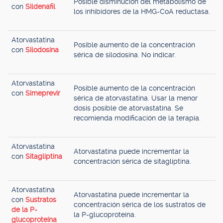
Posible disminución del metabolismo de
con
Sildenafil
los inhibidores de la HMG-CoA reductasa.
Atorvastatina
Posible aumento de la concentración
con
Silodosina
sérica de silodosina. No indicar.
Atorvastatina
Posible aumento de la concentración
con
Simeprevir
sérica de atorvastatina. Usar la menor
dosis posible de atorvastatina. Se
recomienda modificación de la terapia.
Atorvastatina
Atorvastatina puede incrementar la
con
Sitagliptina
concentración sérica de sitagliptina.
Atorvastatina
Atorvastatina puede incrementar la
con
Sustratos
concentración sérica de los sustratos de
de la P-
la P-glucoproteína.
glucoproteína