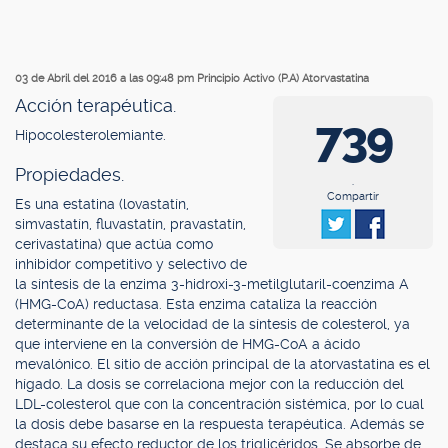
03 de Abril del 2016 a las 09:48 pm
Principio Activo (P.A) Atorvastatina
Acción terapéutica.
739
Hipocolesterolemiante.
Propiedades.
.
Compartir
Es una estatina (lovastatín,
simvastatín, fluvastatín, pravastatín,
cerivastatina) que actúa como
inhibidor competitivo y selectivo de
la síntesis de la enzima 3-hidroxi-3-metilglutaril-coenzima A
(HMG-CoA) reductasa. Esta enzima cataliza la reacción
determinante de la velocidad de la síntesis de colesterol, ya
que interviene en la conversión de HMG-CoA a ácido
mevalónico. El sitio de acción principal de la atorvastatina es el
hígado. La dosis se correlaciona mejor con la reducción del
LDL-colesterol que con la concentración sistémica, por lo cual
la dosis debe basarse en la respuesta terapéutica. Además se
destaca su efecto reductor de los triglicéridos. Se absorbe de