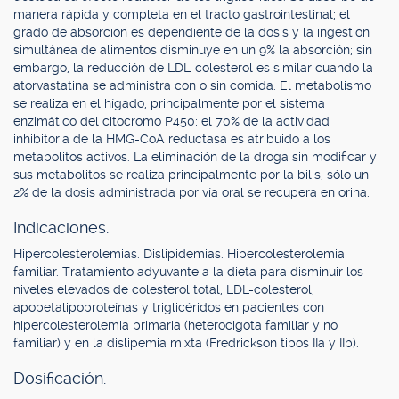
manera rápida y completa en el tracto gastrointestinal; el
grado de absorción es dependiente de la dosis y la ingestión
simultánea de alimentos disminuye en un 9% la absorción; sin
embargo, la reducción de LDL-colesterol es similar cuando la
atorvastatina se administra con o sin comida. El metabolismo
se realiza en el hígado, principalmente por el sistema
enzimático del citocromo P450; el 70% de la actividad
inhibitoria de la HMG-CoA reductasa es atribuido a los
metabolitos activos. La eliminación de la droga sin modificar y
sus metabolitos se realiza principalmente por la bilis; sólo un
2% de la dosis administrada por vía oral se recupera en orina.
Indicaciones.
Hipercolesterolemias. Dislipidemias. Hipercolesterolemia
familiar. Tratamiento adyuvante a la dieta para disminuir los
niveles elevados de colesterol total, LDL-colesterol,
apobetalipoproteínas y triglicéridos en pacientes con
hipercolesterolemia primaria (heterocigota familiar y no
familiar) y en la dislipemia mixta (Fredrickson tipos IIa y IIb).
Dosificación.