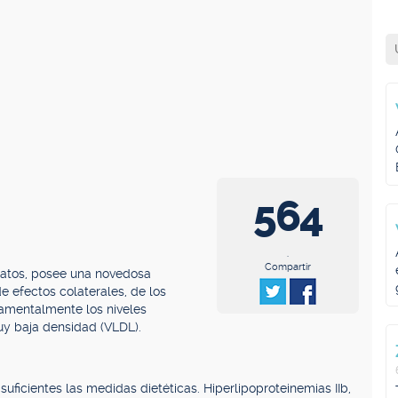
564
.
Compartir
bratos, posee una novedosa
de efectos colaterales, de los
damentalmente los niveles
uy baja densidad (VLDL).
uficientes las medidas dietéticas. Hiperlipoproteinemias IIb,