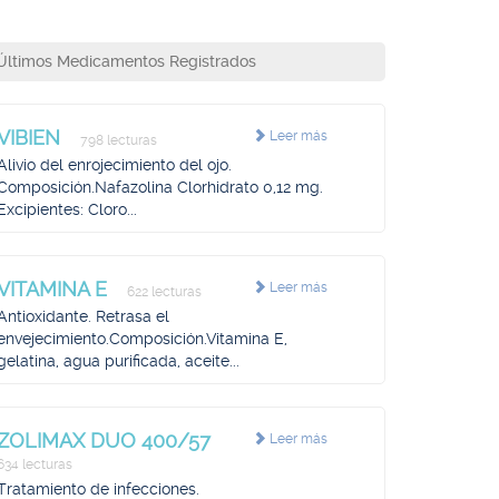
Últimos Medicamentos Registrados
VIBIEN
Leer más
798 lecturas
Alivio del enrojecimiento del ojo.
Composición.Nafazolina Clorhidrato 0,12 mg.
Excipientes: Cloro...
VITAMINA E
Leer más
622 lecturas
Antioxidante. Retrasa el
envejecimiento.Composición.Vitamina E,
gelatina, agua purificada, aceite...
ZOLIMAX DUO 400/57
Leer más
634 lecturas
Tratamiento de infecciones.