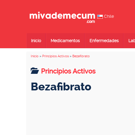
Chile
Inicio
Medicamentos
Enfermedades
Lab
Inicio
»
Principios Activos
»
Bezafibrato
Principios Activos
Bezafibrato