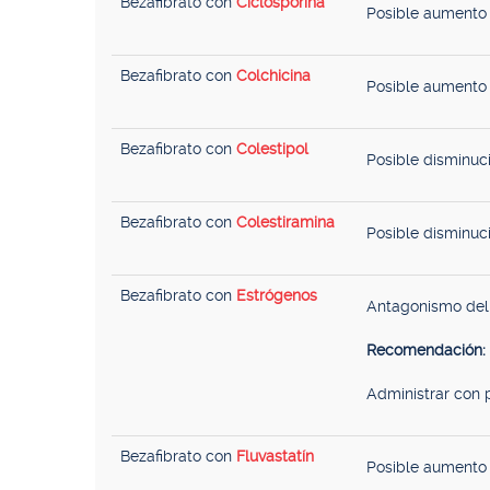
Bezafibrato con
Ciclosporina
Posible aumento d
Bezafibrato con
Colchicina
Posible aumento 
Bezafibrato con
Colestipol
Posible disminuci
Bezafibrato con
Colestiramina
Posible disminuci
Bezafibrato con
Estrógenos
Antagonismo del 
Recomendación:
Administrar con 
Bezafibrato con
Fluvastatín
Posible aumento 