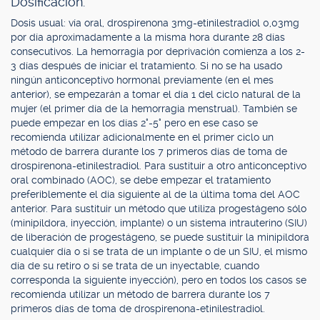
Dosificación.
Dosis usual: vía oral, drospirenona 3mg-etinilestradiol 0,03mg
por día aproximadamente a la misma hora durante 28 días
consecutivos. La hemorragia por deprivación comienza a los 2-
3 días después de iniciar el tratamiento. Si no se ha usado
ningún anticonceptivo hormonal previamente (en el mes
anterior), se empezarán a tomar el día 1 del ciclo natural de la
mujer (el primer día de la hemorragia menstrual). También se
puede empezar en los días 2°-5° pero en ese caso se
recomienda utilizar adicionalmente en el primer ciclo un
método de barrera durante los 7 primeros días de toma de
drospirenona-etinilestradiol. Para sustituir a otro anticonceptivo
oral combinado (AOC), se debe empezar el tratamiento
preferiblemente el día siguiente al de la última toma del AOC
anterior. Para sustituir un método que utiliza progestágeno sólo
(minipíldora, inyección, implante) o un sistema intrauterino (SIU)
de liberación de progestágeno, se puede sustituir la minipíldora
cualquier día o si se trata de un implante o de un SIU, el mismo
día de su retiro o si se trata de un inyectable, cuando
corresponda la siguiente inyección), pero en todos los casos se
recomienda utilizar un método de barrera durante los 7
primeros días de toma de drospirenona-etinilestradiol.