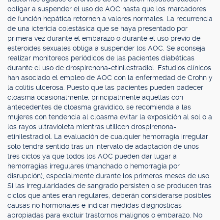
obligar a suspender el uso de AOC hasta que los marcadores
de función hepática retornen a valores normales. La recurrencia
de una ictericia colestásica que se haya presentado por
primera vez durante el embarazo o durante el uso previo de
esteroides sexuales obliga a suspender los AOC. Se aconseja
realizar monitoreos periódicos de las pacientes diabéticas
durante el uso de drospirenona-etinilestradiol. Estudios clínicos
han asociado el empleo de AOC con la enfermedad de Crohn y
la colitis ulcerosa. Puesto que las pacientes pueden padecer
cloasma ocasionalmente, principalmente aquellas con
antecedentes de cloasma gravídico, se recomienda a las
mujeres con tendencia al cloasma evitar la exposición al sol o a
los rayos ultravioleta mientras utilicen drospirenona-
etinilestradiol. La evaluación de cualquier hemorragia irregular
sólo tendrá sentido tras un intervalo de adaptación de unos
tres ciclos ya que todos los AOC pueden dar lugar a
hemorragias irregulares (manchado o hemorragia por
disrupción), especialmente durante los primeros meses de uso.
Si las irregularidades de sangrado persisten o se producen tras
ciclos que antes eran regulares, deberán considerarse posibles
causas no hormonales e indicar medidas diagnósticas
apropiadas para excluir trastornos malignos o embarazo. No