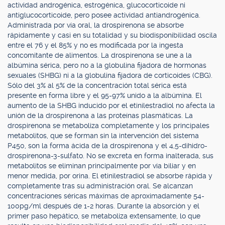
actividad androgénica, estrogénica, glucocorticoide ni
antiglucocorticoide, pero posee actividad antiandrogénica.
Administrada por vía oral, la drospirenona se absorbe
rápidamente y casi en su totalidad y su biodisponibilidad oscila
entre el 76 y el 85% y no es modificada por la ingesta
concomitante de alimentos. La drospirenona se une a la
albúmina sérica, pero no a la globulina fijadora de hormonas
sexuales (SHBG) ni a la globulina fijadora de corticoides (CBG).
Sólo del 3% al 5% de la concentración total sérica está
presente en forma libre y el 95-97% unido a la albúmina. El
aumento de la SHBG inducido por el etinilestradiol no afecta la
unión de la drospirenona a las proteínas plasmáticas. La
drospirenona se metaboliza completamente y los principales
metabolitos, que se forman sin la intervención del sistema
P450, son la forma ácida de la drospirenona y el 4,5-dihidro-
drospirenona-3-sulfato. No se excreta en forma inalterada, sus
metabolitos se eliminan principalmente por vía biliar y en
menor medida, por orina. El etinilestradiol se absorbe rápida y
completamente tras su administración oral. Se alcanzan
concentraciones séricas máximas de aproximadamente 54-
100pg/ml después de 1-2 horas. Durante la absorción y el
primer paso hepático, se metaboliza extensamente, lo que