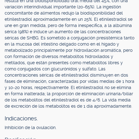
resulta en una biodisponibilidad oral media del 45%, con una
variación interindividual importante (20-65%). La ingestión
concomitante de alimentos redujo la biodisponibilidad del
etinilestradiol aproximadamente en un 25%. El etinilestradiol se
une en gran medida, pero de forma inespecífica, a la albúmina
sérica (98%) e induce un aumento de las concentraciones
séricas de SHBG. Es sometido a conjugación presistémica tanto
en la mucosa del intestino delgado como en el hígado y
metabolizado principalmente por hidroxilación aromática, pero
con formación de diversos metabolitos hidroxilados y
metilados, que están presentes como metabolitos libres y
como conjugados con glucurónidos y sulfato. Las
concentraciones séricas de etinilestradiol disminuyen en dos
fases de eliminación, caracterizadas por vidas medias de 1 hora
y 10-20 horas, respectivamente. El etinilestradiol no se elimina
en forma inalterada; la proporción de eliminación urinaria/biliar
de los metabolitos del etinilestradiol es de 4/6. La vida media
de excreción de los metabolitos es de 1 día aproximadamente.
Indicaciones.
Inhibición de la ovulación.