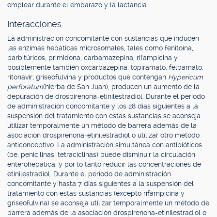
emplear durante el embarazo y la lactancia.
Interacciones.
La administración concomitante con sustancias que inducen
las enzimas hepáticas microsomales, tales como fenitoína,
barbitúricos, primidona, carbamazepina, rifampicina y
posiblemente también oxcarbazepina, topiramato, felbamato,
ritonavir, griseofulvina y productos que contengan
Hypericum
perforatum
(hierba de San Juan), producen un aumento de la
depuración de drospirenona-etinilestradiol. Durante el período
de administración concomitante y los 28 días siguientes a la
suspensión del tratamiento con estas sustancias se aconseja
utilizar temporalmente un método de barrera además de la
asociación drospirenona-etinilestradiol o utilizar otro método
anticonceptivo. La administración simultánea con antibióticos
(pe. penicilinas, tetraciclinas) puede disminuir la circulación
enterohepática, y por lo tanto reducir las concentraciones de
etinilestradiol. Durante el período de administración
concomitante y hasta 7 días siguientes a la suspensión del
tratamiento con estas sustancias (excepto rifampicina y
griseofulvina) se aconseja utilizar temporalmente un método de
barrera además de la asociación drospirenona-etinilestradiol o