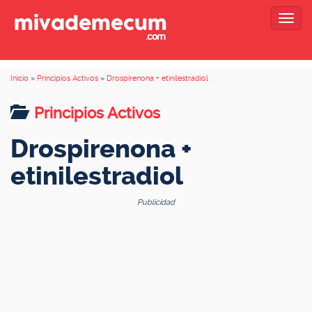
Togg
navig
Inicio
»
Principios Activos
»
Drospirenona + etinilestradiol
Principios Activos
Drospirenona +
etinilestradiol
Publicidad