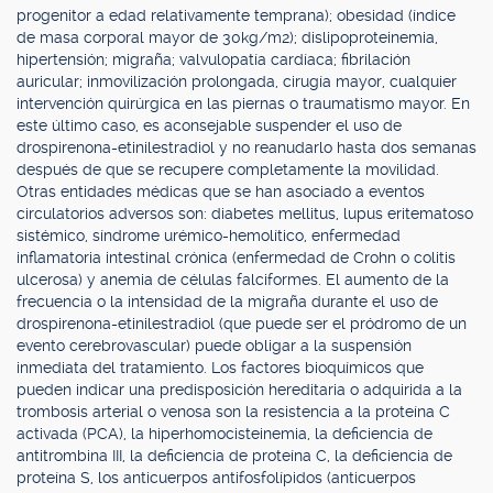
progenitor a edad relativamente temprana); obesidad (índice
de masa corporal mayor de 30kg/m2); dislipoproteinemia,
hipertensión; migraña; valvulopatía cardíaca; fibrilación
auricular; inmovilización prolongada, cirugía mayor, cualquier
intervención quirúrgica en las piernas o traumatismo mayor. En
este último caso, es aconsejable suspender el uso de
drospirenona-etinilestradiol y no reanudarlo hasta dos semanas
después de que se recupere completamente la movilidad.
Otras entidades médicas que se han asociado a eventos
circulatorios adversos son: diabetes mellitus, lupus eritematoso
sistémico, síndrome urémico-hemolítico, enfermedad
inflamatoria intestinal crónica (enfermedad de Crohn o colitis
ulcerosa) y anemia de células falciformes. El aumento de la
frecuencia o la intensidad de la migraña durante el uso de
drospirenona-etinilestradiol (que puede ser el pródromo de un
evento cerebrovascular) puede obligar a la suspensión
inmediata del tratamiento. Los factores bioquímicos que
pueden indicar una predisposición hereditaria o adquirida a la
trombosis arterial o venosa son la resistencia a la proteína C
activada (PCA), la hiperhomocisteinemia, la deficiencia de
antitrombina III, la deficiencia de proteína C, la deficiencia de
proteína S, los anticuerpos antifosfolípidos (anticuerpos