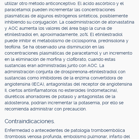
utilizar otro método anticonceptivo. El ácido ascórbico y el
paracetamol pueden incrementar las concentraciones
plasmáticas de algunos estrógenos sintéticos, posiblemente
inhibiendo su conjugación. La coadministración de atorvastatina
y AOC aumenta los valores del área bajo la curva de
etinilestradiol en, aproximadamente, 20%. El etinilestradiol
puede inhibir el metabolismo de ciclosporina, prednisolona y
teofilina. Se ha observado una disminución en las
concentraciones plasmáticas de paracetamol y un incremento
en la eliminación de morfina y clofibrato, cuando estas
sustancias eran administradas junto con AOC. La
administración conjunta de drospirenona-etinilestradiol con
sustancias como inhibidores de la enzima convertidora de
angiotensina (IECA), antagonistas del receptor de angiotensina
II, ciertos antiinflamatorios no esteroides (indometacina),
diuréticos ahorradores de potasio y antagonistas de la
aldosterona, podrían incrementar la potasemia, por ello se
recomienda administrar con precaución.
Contraindicaciones.
Enfermedad o antecedentes de patología tromboembólica
(trombosis venosa profunda, embolismo pulmonar, infarto del