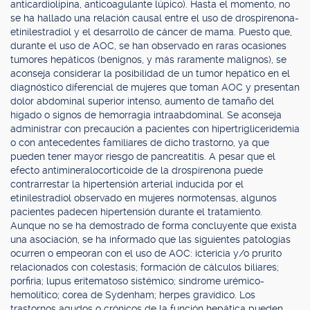
anticardiolipina, anticoagulante lúpico). Hasta el momento, no
se ha hallado una relación causal entre el uso de drospirenona-
etinilestradiol y el desarrollo de cáncer de mama. Puesto que,
durante el uso de AOC, se han observado en raras ocasiones
tumores hepáticos (benignos, y más raramente malignos), se
aconseja considerar la posibilidad de un tumor hepático en el
diagnóstico diferencial de mujeres que toman AOC y presentan
dolor abdominal superior intenso, aumento de tamaño del
hígado o signos de hemorragia intraabdominal. Se aconseja
administrar con precaución a pacientes con hipertrigliceridemia
o con antecedentes familiares de dicho trastorno, ya que
pueden tener mayor riesgo de pancreatitis. A pesar que el
efecto antimineralocorticoide de la drospirenona puede
contrarrestar la hipertensión arterial inducida por el
etinilestradiol observado en mujeres normotensas, algunos
pacientes padecen hipertensión durante el tratamiento.
Aunque no se ha demostrado de forma concluyente que exista
una asociación, se ha informado que las siguientes patologías
ocurren o empeoran con el uso de AOC: ictericia y/o prurito
relacionados con colestasis; formación de cálculos biliares;
porfiria; lupus eritematoso sistémico; síndrome urémico-
hemolítico; corea de Sydenham; herpes gravídico. Los
trastornos agudos o crónicos de la función hepática pueden