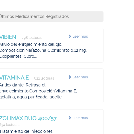
Últimos Medicamentos Registrados
VIBIEN
Leer más
798 lecturas
Alivio del enrojecimiento del ojo.
Composición.Nafazolina Clorhidrato 0,12 mg.
Excipientes: Cloro...
VITAMINA E
Leer más
622 lecturas
Antioxidante. Retrasa el
envejecimiento.Composición.Vitamina E,
gelatina, agua purificada, aceite...
ZOLIMAX DUO 400/57
Leer más
634 lecturas
Tratamiento de infecciones.