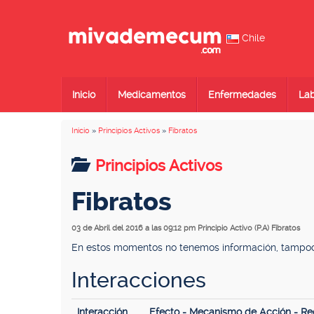
Chile
Inicio
Medicamentos
Enfermedades
Lab
Inicio
»
Principios Activos
»
Fibratos
Principios Activos
Fibratos
03 de Abril del 2016 a las 09:12 pm
Principio Activo (P.A) Fibratos
En estos momentos no tenemos información, tampoco 
Interacciones
Interacción
Efecto - Mecanismo de Acción - R