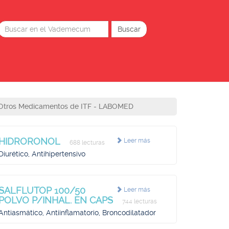
Otros Medicamentos de ITF - LABOMED
HIDRORONOL
Leer más
688 lecturas
Diurético, Antihipertensivo
SALFLUTOP 100/50
Leer más
POLVO P/INHAL. EN CAPS
744 lecturas
Antiasmático, Antiinflamatorio, Broncodilatador