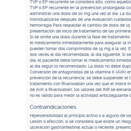
TVP o EP recurrente se considera alto, como aquell
TVP o EP recurrente en la prevención prolongada co
administrar una dosis de 20 mg una vez al día. La du
individualizarse después de una evaluación cuidadosa
hemorragia Para respaldar el cambio de dosis de 15
presentación de inicio de tratamiento de las primer
Si se omite una dosis durante la fase de tratamiento 
el medicamento inmediatamente para asegurar la ing
pueden tomar dos comprimidos de 15 mg a la vez. El
dos veces al día recomendada, al día siguiente. Si s
día, el paciente debe tomar el medicamento inmedia
al día según lo recomendado. La dosis no debe dupl
Conversión de antagonistas de la vitamina K (AVK) e
prevención de la recurrencia, se debe suspender el t
tratamiento con Rivaroxabán una vez que el índice int
de AVK a Rivaroxabán, los valores del INR se elevar
no es válido para medir la actividad anticoagulante d
Contraindicaciones.
Hipersensibilidad al principio activo o a alguno de lo
Lesión o afección, si se considera que existe un ries
ulceración gastrointestinal actual o reciente, prese