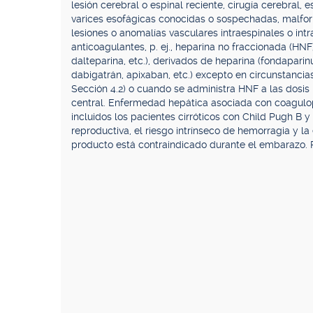
lesión cerebral o espinal reciente, cirugía cerebral, 
varices esofágicas conocidas o sospechadas, malfor
lesiones o anomalías vasculares intraespinales o in
anticoagulantes, p. ej., heparina no fraccionada (HN
dalteparina, etc.), derivados de heparina (fondaparinu
dabigatrán, apixaban, etc.) excepto en circunstancia
Sección 4.2) o cuando se administra HNF a las dosis 
central. Enfermedad hepática asociada con coagulop
incluidos los pacientes cirróticos con Child Pugh B 
reproductiva, el riesgo intrínseco de hemorragia y la
producto está contraindicado durante el embarazo. R