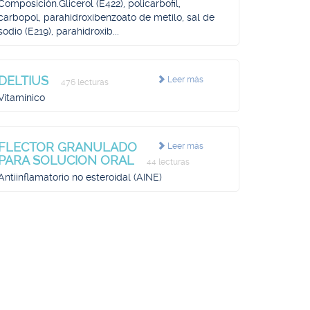
Composición.Glicerol (E422), policarbofil,
carbopol, parahidroxibenzoato de metilo, sal de
sodio (E219), parahidroxib...
DELTIUS
Leer más
476 lecturas
Vitamínico
FLECTOR GRANULADO
Leer más
PARA SOLUCION ORAL
44 lecturas
Antiinflamatorio no esteroidal (AINE)