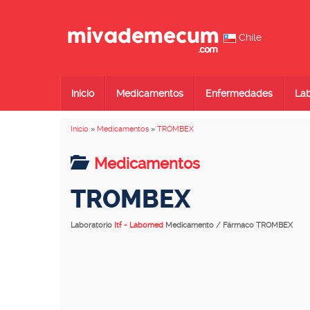
Chile
Inicio
Medicamentos
Enfermedades
Lab
Inicio
»
Medicamentos
»
TROMBEX
Medicamentos
TROMBEX
Laboratorio
Itf - Labomed
Medicamento / Fármaco TROMBEX