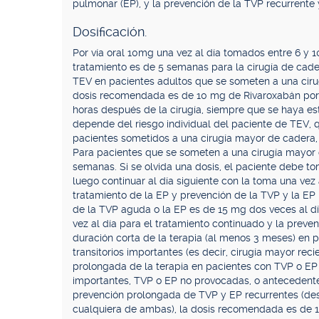
pulmonar (EP), y la prevención de la TVP recurrente 
Dosificación.
Por vía oral 10mg una vez al día tomados entre 6 y 1
tratamiento es de 5 semanas para la cirugía de cader
TEV en pacientes adultos que se someten a una cirug
dosis recomendada es de 10 mg de Rivaroxabán por vía
horas después de la cirugía, siempre que se haya es
depende del riesgo individual del paciente de TEV, q
pacientes sometidos a una cirugía mayor de cadera,
Para pacientes que se someten a una cirugía mayor d
semanas. Si se olvida una dosis, el paciente debe 
luego continuar al día siguiente con la toma una ve
tratamiento de la EP y prevención de la TVP y la EP 
de la TVP aguda o la EP es de 15 mg dos veces al d
vez al día para el tratamiento continuado y la preve
duración corta de la terapia (al menos 3 meses) en 
transitorios importantes (es decir, cirugía mayor re
prolongada de la terapia en pacientes con TVP o EP 
importantes, TVP o EP no provocadas, o antecedente
prevención prolongada de TVP y EP recurrentes (de
cualquiera de ambas), la dosis recomendada es de 10