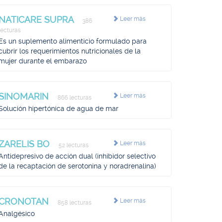
NATICARE SUPRA
Leer más
386
lecturas
Es un suplemento alimenticio formulado para
cubrir los requerimientos nutricionales de la
mujer durante el embarazo
SINOMARIN
Leer más
866 lecturas
Solución hipertónica de agua de mar
ZARELIS BO
Leer más
52 lecturas
Antidepresivo de acción dual (inhibidor selectivo
de la recaptación de serotonina y noradrenalina)
CRONOTAN
Leer más
858 lecturas
Analgésico