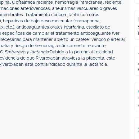
espinal u oftálmica reciente, hemorragia intracraneal reciente,
maciones arteriovenosas, aneurismas vasculares o graves
tracerebrales. Tratamiento concomitante con otros
F), heparinas de bajo peso molecular (enoxaparina,
x, etc.), anticoagulantes orales (warfarina, etexilato de
s específicas de cambiar el tratamiento anticoagulante (ver
necesarias para mantener abierto un catéter venoso o arterial
atía y riesgo de hemorragia clínicamente relevante,
y C
Embarazo y lactancia:
Debido a la potencial toxicidad
 evidencia de que Rivaroxabán atraviesa la placenta, este
ivaroxabán está contraindicado durante la lactancia.