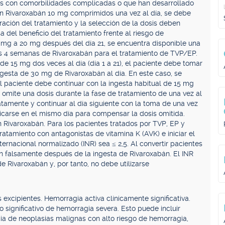
os con comorbilidades complicadas o que han desarrollado
n Rivaroxabán 10 mg comprimidos una vez al día, se debe
ración del tratamiento y la selección de la dosis deben
 del beneficio del tratamiento frente al riesgo de
 mg a 20 mg después del día 21, se encuentra disponible una
as 4 semanas de Rivaroxabán para el tratamiento de TVP/EP.
de 15 mg dos veces al día (día 1 a 21), el paciente debe tomar
esta de 30 mg de Rivaroxabán al día. En este caso, se
 paciente debe continuar con la ingesta habitual de 15 mg
e omite una dosis durante la fase de tratamiento de una vez al
tamente y continuar al día siguiente con la toma de una vez
icarse en el mismo día para compensar la dosis omitida.
n Rivaroxabán. Para los pacientes tratados por TVP, EP y
ratamiento con antagonistas de vitamina K (AVK) e iniciar el
ernacional normalizado (INR) sea ≤ 2,5. Al convertir pacientes
án falsamente después de la ingesta de Rivaroxabán. El INR
e Rivaroxabán y, por tanto, no debe utilizarse
s excipientes. Hemorragia activa clínicamente significativa.
go significativo de hemorragia severa. Esto puede incluir
ncia de neoplasias malignas con alto riesgo de hemorragia,