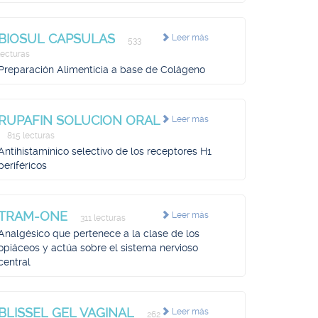
BIOSUL CAPSULAS
Leer más
533
lecturas
Preparación Alimenticia a base de Colágeno
RUPAFIN SOLUCION ORAL
Leer más
815 lecturas
Antihistamínico selectivo de los receptores H1
periféricos
TRAM-ONE
Leer más
311 lecturas
Analgésico que pertenece a la clase de los
opiáceos y actúa sobre el sistema nervioso
central
BLISSEL GEL VAGINAL
Leer más
262