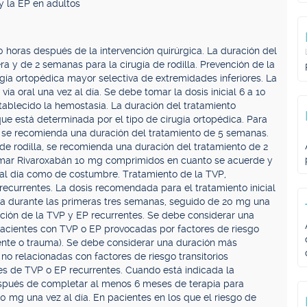
y la EP en adultos
0 horas después de la intervención quirúrgica. La duración del
a y de 2 semanas para la cirugía de rodilla. Prevención de la
ía ortopédica mayor selectiva de extremidades inferiores. La
 oral una vez al día. Se debe tomar la dosis inicial 6 a 10
tablecido la hemostasia. La duración del tratamiento
ue está determinada por el tipo de cirugía ortopédica. Para
 se recomienda una duración del tratamiento de 5 semanas.
e rodilla, se recomienda una duración del tratamiento de 2
tomar Rivaroxabán 10 mg comprimidos en cuanto se acuerde y
z al día como de costumbre. Tratamiento de la TVP,
recurrentes. La dosis recomendada para el tratamiento inicial
ía durante las primeras tres semanas, seguido de 20 mg una
nción de la TVP y EP recurrentes. Se debe considerar una
pacientes con TVP o EP provocadas por factores de riesgo
ciente o trauma). Se debe considerar una duración más
no relacionadas con factores de riesgo transitorios
s de TVP o EP recurrentes. Cuando está indicada la
spués de completar al menos 6 meses de terapia para
 mg una vez al día. En pacientes en los que el riesgo de