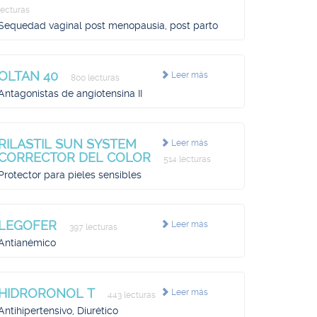
lecturas
Sequedad vaginal post menopausia, post parto
OLTAN 40
Leer más
800 lecturas
Antagonistas de angiotensina II
RILASTIL SUN SYSTEM
Leer más
CORRECTOR DEL COLOR
514 lecturas
Protector para pieles sensibles
LEGOFER
Leer más
397 lecturas
Antianémico
HIDRORONOL T
Leer más
443 lecturas
Antihipertensivo, Diurético