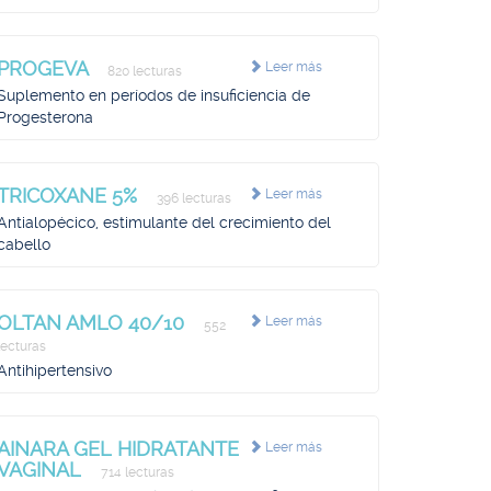
PROGEVA
Leer más
820 lecturas
Suplemento en períodos de insuficiencia de
Progesterona
TRICOXANE 5%
Leer más
396 lecturas
Antialopécico, estimulante del crecimiento del
cabello
OLTAN AMLO 40/10
Leer más
552
lecturas
Antihipertensivo
AINARA GEL HIDRATANTE
Leer más
VAGINAL
714 lecturas