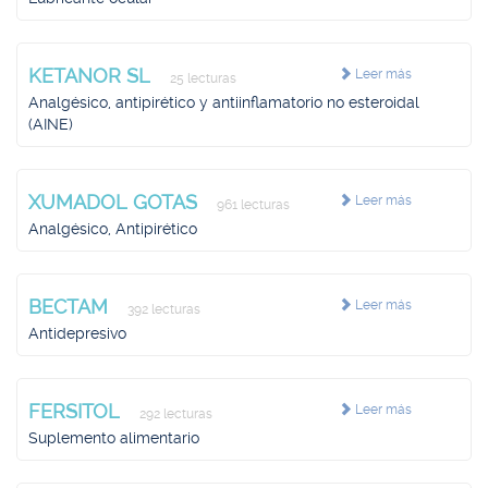
KETANOR SL
Leer más
25 lecturas
Analgésico, antipirético y antiinflamatorio no esteroidal
(AINE)
XUMADOL GOTAS
Leer más
961 lecturas
Analgésico, Antipirético
BECTAM
Leer más
392 lecturas
Antidepresivo
FERSITOL
Leer más
292 lecturas
Suplemento alimentario