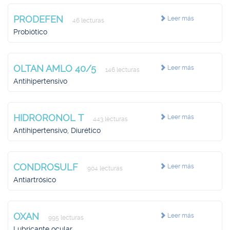
PRODEFEN
Leer más
46 lecturas
Probiótico
OLTAN AMLO 40/5
Leer más
146 lecturas
Antihipertensivo
HIDRORONOL T
Leer más
443 lecturas
Antihipertensivo, Diurético
CONDROSULF
Leer más
904 lecturas
Antiartrósico
OXAN
Leer más
995 lecturas
Lubricante ocular