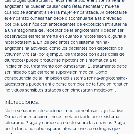
Las drogas que actúan directamente sobre el sistema renina-
angiotensina pueden causar daño fetal, neonatal y muerte
cuando se administran en la mujer embarazada. Al detectarse
el embarazo olmesartán debe discontinuarse a la brevedad
posible. Los niños con antecedentes de exposición intrauterina
a un antagonista del receptor de la angiotensina II deben ser
observados estrechamente en cuanto a hipotensión, oliguria e
hiperpotasemia. En los pacientes con sistema renina-
angiotensina activado, como los pacientes con depleción de
volumen y/o sal (por ejemplo, los tratados con altas dosis de
diuréticos) puede producirse hipotensión sintomática a la
iniciación del tratamiento con olmesartán. El tratamiento debe
ser iniciado bajo estrecha supervisión médica. Como
consecuencia de la inhibición del sistema renina-angiotensina-
aldosterona pueden anticiparse cambios de la función renal en
individuos sensibles tratados con olmesartán medoxomil.
Interacciones.
No se señalaron interacciones medicamentosas significativas.
Olmesartán medoxomil no es metabolizado por el sistema
citocromo P-450 y carece de efecto sobre las enzimas P-450;
por lo tanto no cabe esperar interacciones con drogas que