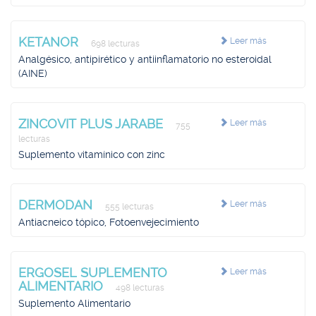
KETANOR
Leer más
698 lecturas
Analgésico, antipirético y antiinflamatorio no esteroidal
(AINE)
ZINCOVIT PLUS JARABE
Leer más
755
lecturas
Suplemento vitamínico con zinc
DERMODAN
Leer más
555 lecturas
Antiacneico tópico, Fotoenvejecimiento
ERGOSEL SUPLEMENTO
Leer más
ALIMENTARIO
498 lecturas
Suplemento Alimentario