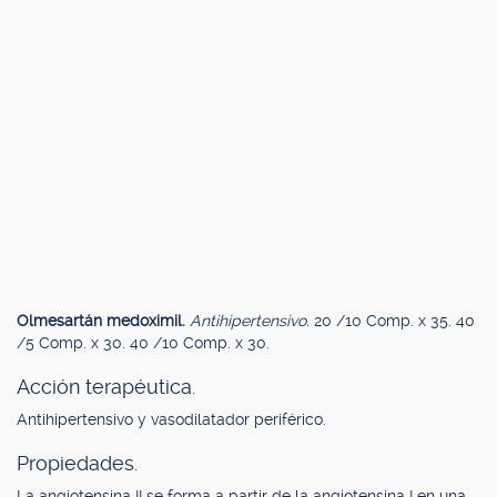
Olmesartán medoximil.
Antihipertensivo.
20 /10 Comp. x 35. 40
/5 Comp. x 30. 40 /10 Comp. x 30.
Acción terapéutica.
Antihipertensivo y vasodilatador periférico.
Propiedades.
La angiotensina II se forma a partir de la angiotensina I en una