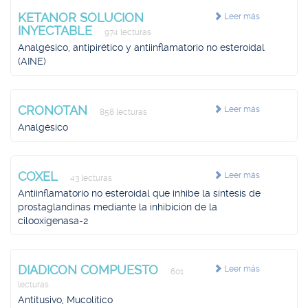
KETANOR SOLUCION
Leer más
INYECTABLE
974 lecturas
Analgésico, antipirético y antiinflamatorio no esteroidal
(AINE)
CRONOTAN
Leer más
858 lecturas
Analgésico
COXEL
Leer más
43 lecturas
Antiinflamatorio no esteroidal que inhibe la síntesis de
prostaglandinas mediante la inhibición de la
cilooxigenasa-2
DIADICON COMPUESTO
Leer más
601
lecturas
Antitusivo, Mucolítico