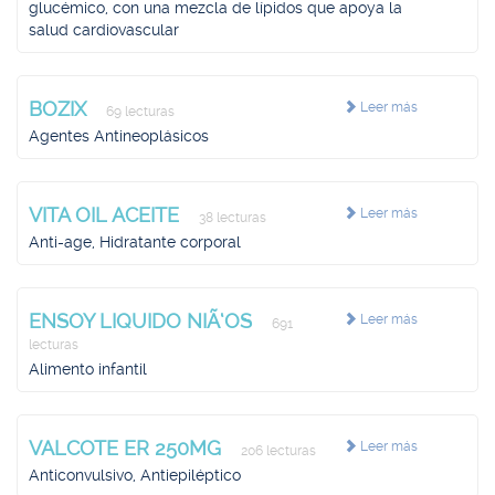
glucémico, con una mezcla de lípidos que apoya la
salud cardiovascular
BOZIX
Leer más
69 lecturas
Agentes Antineoplásicos
VITA OIL ACEITE
Leer más
38 lecturas
Anti-age, Hidratante corporal
ENSOY LIQUIDO NIÃ‘OS
Leer más
691
lecturas
Alimento infantil
VALCOTE ER 250MG
Leer más
206 lecturas
Anticonvulsivo, Antiepiléptico