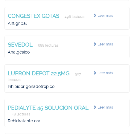
CONGESTEX GOTAS
Leer más
496 lecturas
Antigripal
SEVEDOL
Leer más
688 lecturas
Analgésico
LUPRON DEPOT 22.5MG
Leer más
907
lecturas
Inhibidor gonadotrópico
PEDIALYTE 45 SOLUCION ORAL
Leer más
48 lecturas
Rehidratante oral