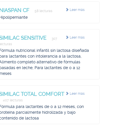
NIASPAN CF
Leer más
58 lecturas
Hipolipemiante
SIMILAC SENSITIVE
Leer más
307
lecturas
Fórmula nutricional infantil sin lactosa diseñada
para lactantes con intolerancia a la lactosa,
Alimento completo alternativo de fórmulas
basadas en leche, Para lactantes de 0 a 12
meses
SIMILAC TOTAL COMFORT
Leer más
407 lecturas
Fórmula para lactantes de 0 a 12 meses, con
proteína parcialmente hidrolizada y bajo
contenido de lactosa