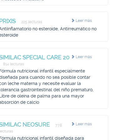
PRIXIS
Leer más
225 lecturas
Antiinflamatorio no esteroide, Antirreumático no
esteroide
SIMILAC SPECIAL CARE 20
Leer más
814 lecturas
Fórmula nutricional infantil especialmente
diseñada para cuando no sea posible contar
con leche materna y necesite evaluar la
tolerancia gastrointestinal del niño prematuro,
Libre de oleína de palma para una mayor
absorción de calcio
SIMILAC NEOSURE
Leer más
778
lecturas
Fórmula nutricional infantil diseñada para