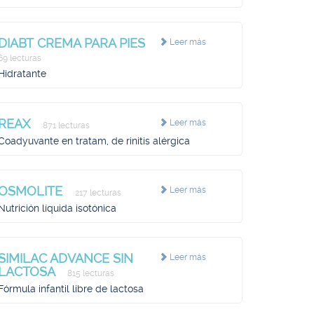
DIABT CREMA PARA PIES
Leer más
69 lecturas
Hidratante
REAX
Leer más
871 lecturas
Coadyuvante en tratam, de rinitis alérgica
OSMOLITE
Leer más
217 lecturas
Nutrición líquida isotónica
SIMILAC ADVANCE SIN
Leer más
LACTOSA
815 lecturas
Fórmula infantil libre de lactosa