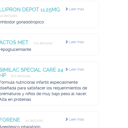
LUPRON DEPOT 11.25MG
Leer más
111 lecturas
Inhibidor gonadotrópico
ACTOS MET
Leer más
714 lecturas
Hipoglucemiante
SIMILAC SPECIAL CARE 24
Leer más
HP
601 lecturas
Fórmula nutricional infantil especialmente
diseñada para satisfacer los requerimientos de
prematuros y niños de muy bajo peso al nacer,
Alta en proteínas
FORENE
Leer más
45 lecturas
Anestésico inhalatorio