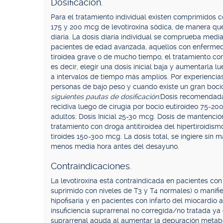
Dosificación.
Para el tratamiento individual existen comprimidos co
175 y 200 mcg de levotiroxina sódica, de manera que
diaria. La dosis diaria individual se comprueba media
pacientes de edad avanzada, aquellos con enfermed
tiroidea grave o de mucho tiempo, el tratamiento c
es decir, elegir una dosis inicial baja y aumentarla 
a intervalos de tiempo más amplios. Por experiencias
personas de bajo peso y cuando existe un gran boci
siguientes pautas de dosificación:
Dosis recomendada:
recidiva luego de cirugía por bocio eutiroídeo 75-20
adultos: Dosis Inicial 25-30 mcg. Dosis de manten
tratamiento con droga antitiroídea del hipertiroidis
tiroides 150-300 mcg. La dosis total, se ingiere sin 
menos media hora antes del desayuno.
Contraindicaciones.
La levotiroxina está contraindicada en pacientes con 
suprimido con niveles de T3 y T4 normales) o manifie
hipofisaria y en pacientes con infarto del miocardio
insuficiencia suprarrenal no corregida/no tratada ya
suprarrenal aguda al aumentar la depuración metaból