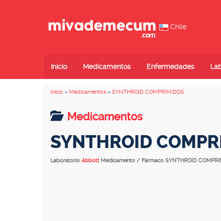
Chile
Inicio
Medicamentos
Enfermedades
Lab
Inicio
»
Medicamentos
»
SYNTHROID COMPRIMIDOS
Medicamentos
SYNTHROID COMPR
Laboratorio
Abbott
Medicamento / Fármaco SYNTHROID COMPR