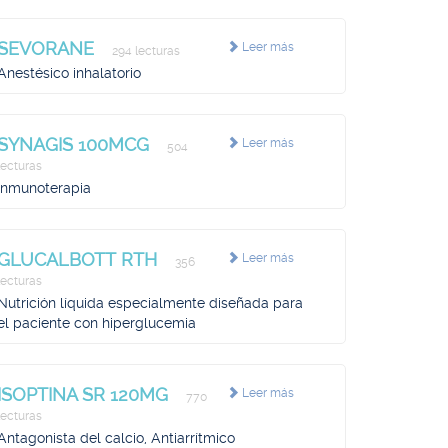
SEVORANE
Leer más
294 lecturas
Anestésico inhalatorio
SYNAGIS 100MCG
Leer más
504
lecturas
Inmunoterapia
GLUCALBOTT RTH
Leer más
356
lecturas
Nutrición líquida especialmente diseñada para
el paciente con hiperglucemia
ISOPTINA SR 120MG
Leer más
770
lecturas
Antagonista del calcio, Antiarrítmico