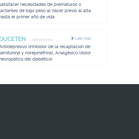
satisfacer necesidades de prematuros o
lactantes de bajo peso al nacer previo al alta
hasta el primer año de vida
DUCETEN
Leer más
456 lecturas
Antidepresivo (inhibidor de la recaptación de
serotonina y norepinefrina), Analgésico (dolor
neuropático del diabético)