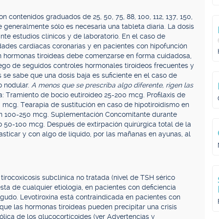
n contenidos graduados de 25, 50, 75, 88, 100, 112, 137, 150,
 generalmente sólo es necesaria una tableta diaria. La dosis
nte estudios clínicos y de laboratorio. En el caso de
ades cardíacas coronarias y en pacientes con hipofunción
on hormonas tiroídeas debe comenzarse en forma cuidadosa,
luego de seguidos controles hormonales tiroídeos frecuentes y
 se sabe que una dosis baja es suficiente en el caso de
o nodular.
A menos que se prescriba algo diferente, rigen las
 Tramiento de bocio eutiroídeo 25-200 mcg. Profilaxis de
0 mcg. Tearapia de sustitución en caso de hipotiroidismo en
ción 100-250 mcg. Suplementación Concomitante durante
mo 50-100 mcg. Después de extirpación quirúrgica total de la
masticar y con algo de líquido, por las mañanas en ayunas, al
tirocoxicosis subclínica no tratada (nivel de TSH sérico
sta de cualquier etiología, en pacientes con deficiencia
 agudo. Levotiroxina está contraindicada en pacientes con
 que las hormonas tiroideas pueden precipitar una crisis
ica de los glucocorticoides (ver Advertencias y