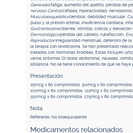
Generales:
fatiga, aumento del apetito, pérdida de pes
nervioso Central:
cefalea, hiperactividad, nerviosismo,
Musculoesquelético:
temblor, debilidad muscular.
Ca
pulso y la presión arterial, insuficiencia cardíaca, i
Gastrointestinal:
diarrea, vómitos, cólicos y elevació
Dermatológico:
pérdida del cabello, rubefacción.
End
Reproductor:
irregularidad menstrual, deterioro de la
la terapia con levotiroxina. Se han presentado reacci
tratados con hormonas tiroídeas. Estas incluyen urti
varios síntomas GI (dolor abdominal, náuseas, vómitos
sibilancia. No se tiene conocimiento de que se haya p
Presentación.
25mcg x 60 comprimidos. 50mcg x 60 comprimidos.
100mcg x 60 comprimidos. 112mcg x 60 comprimido
150mcg x 60 comprimidos. 175mcg x 60 comprimido
Nota.
Referente, No bioequivalente
Medicamentos relacionados