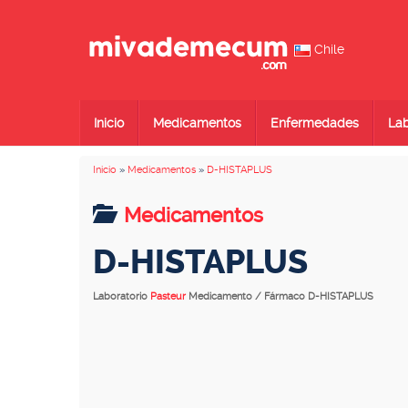
Chile
Inicio
Medicamentos
Enfermedades
Lab
Inicio
»
Medicamentos
»
D-HISTAPLUS
Medicamentos
D-HISTAPLUS
Laboratorio
Pasteur
Medicamento / Fármaco D-HISTAPLUS