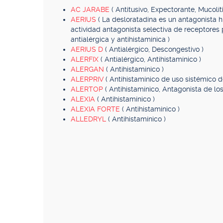
AC JARABE
( Antitusivo, Expectorante, Mucolít
AERIUS
( La desloratadina es un antagonista 
actividad antagonista selectiva de receptores 
antialérgica y antihistamínica )
AERIUS D
( Antialérgico, Descongestivo )
ALERFIX
( Antialérgico, Antihistamínico )
ALERGAN
( Antihistamínico )
ALERPRIV
( Antihistamínico de uso sistémico d
ALERTOP
( Antihistamínico, Antagonista de lo
ALEXIA
( Antihistamínico )
ALEXIA FORTE
( Antihistamínico )
ALLEDRYL
( Antihistamínico )