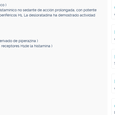
ico )
histamínico no sedante de acción prolongada, con potente
periféricos H1, La desloratadina ha demostrado actividad
erivado de piperazina )
s receptores H1de la histamina )