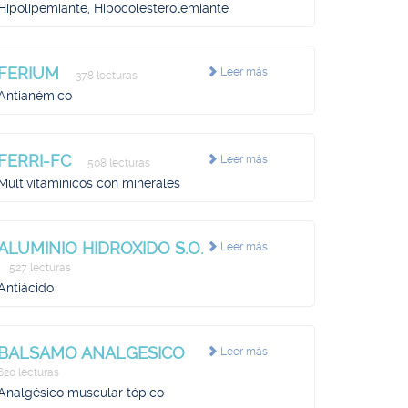
Hipolipemiante, Hipocolesterolemiante
FERIUM
Leer más
378 lecturas
Antianémico
FERRI-FC
Leer más
508 lecturas
Multivitamínicos con minerales
ALUMINIO HIDROXIDO S.O.
Leer más
527 lecturas
Antiácido
BALSAMO ANALGESICO
Leer más
620 lecturas
Analgésico muscular tópico