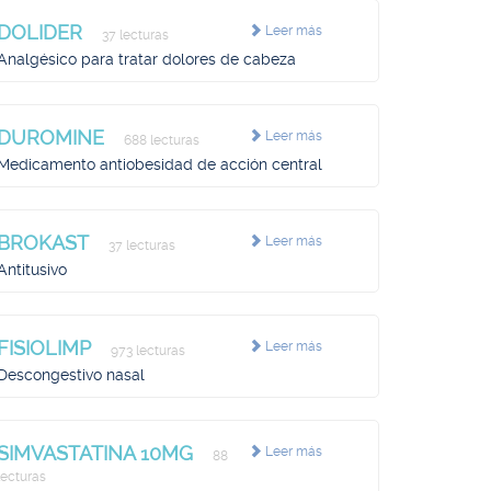
DOLIDER
Leer más
37 lecturas
Analgésico para tratar dolores de cabeza
DUROMINE
Leer más
688 lecturas
Medicamento antiobesidad de acción central
BROKAST
Leer más
37 lecturas
Antitusivo
FISIOLIMP
Leer más
973 lecturas
Descongestivo nasal
SIMVASTATINA 10MG
Leer más
88
lecturas