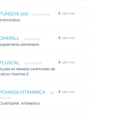
FUNGOS 500
Leer más
653 lecturas
Antimicótico
OMKRILL
Leer más
122 lecturas
Suplemento alimentario
PLUSCAL
Leer más
604 lecturas
Ayuda en estados carenciales de
calcio/vitamina D
POMADA VITAMINICA
Leer más
838
lecturas
Cicatrizante, Antiséptico