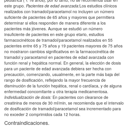
pediátrica ( < 16 años); por lo tanto, no se recomienda usar en
este grupo.
Pacientes de edad avanzada:
Los estudios clínicos
realizados con tramadol/paracetamol no incluyen un número
suficiente de pacientes de 65 años y mayores que permitiera
determinar si ellos responden de manera diferente a los
pacientes más jóvenes. Aunque se estudió un número
insuficiente de pacientes en este grupo etario, estudios
farmacocinéticos de tramadol/paracetamol realizados en 55
pacientes entre 65 y 75 años y 19 pacientes mayores de 75 años
no mostraron cambios significativos en la farmacocinética de
tramadol y paracetamol en pacientes de edad avanzada con
función renal y hepática normal. En general, la elección de dosis
para un paciente de edad avanzada debiera ser hecha con
precaución, comenzando, usualmente, en la parte más baja del
rango de dosificación, reflejando la mayor frecuencia de
disminución de la función hepática, renal o cardíaca, y de alguna
enfermedad concomitante u otra terapia medicamentosa.
Individualización de dosis:
En pacientes con clearance de
creatinina de menos de 30 ml/min, se recomienda que el intervalo
de dosificación de tramadol/paracetamol sea incrementado para
no exceder 2 comprimidos cada 12 horas.
Contraindicaciones.