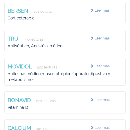
BERSEN
Leer más
153 lecturas
Corticoterapia
TRU
Leer más
490 lecturas
Antiséptico, Anestésico ótico
MOVIDOL
Leer más
999 lecturas
Antiespasmódico musculotrópico (aparato digestivo y
metabolismo)
BONAVID
Leer más
270 lecturas
Vitamina D
CALCIUM
Leer más
301 lecturas