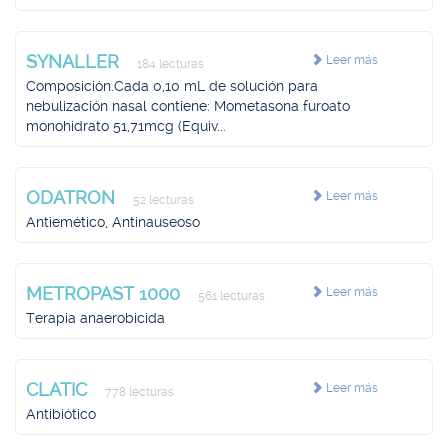
SYNALLER
Leer más
184 lecturas
Composición.Cada 0,10 mL de solución para
nebulización nasal contiene: Mometasona furoato
monohidrato 51,71mcg (Equiv...
ODATRON
Leer más
52 lecturas
Antiemético, Antinauseoso
METROPAST 1000
Leer más
561 lecturas
Terapia anaerobicida
CLATIC
Leer más
778 lecturas
Antibiótico