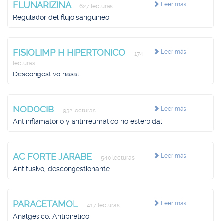
FLUNARIZINA
Leer más
627 lecturas
Regulador del flujo sanguíneo
FISIOLIMP H HIPERTONICO
Leer más
174
lecturas
Descongestivo nasal
NODOCIB
Leer más
932 lecturas
Antiinflamatorio y antirreumático no esteroidal
AC FORTE JARABE
Leer más
540 lecturas
Antitusivo, descongestionante
PARACETAMOL
Leer más
417 lecturas
Analgésico, Antipirético