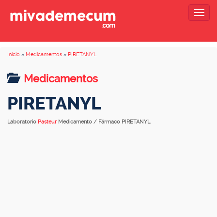
Togg
navig
Inicio
»
Medicamentos
»
PIRETANYL
Medicamentos
PIRETANYL
Laboratorio
Pasteur
Medicamento / Fármaco PIRETANYL