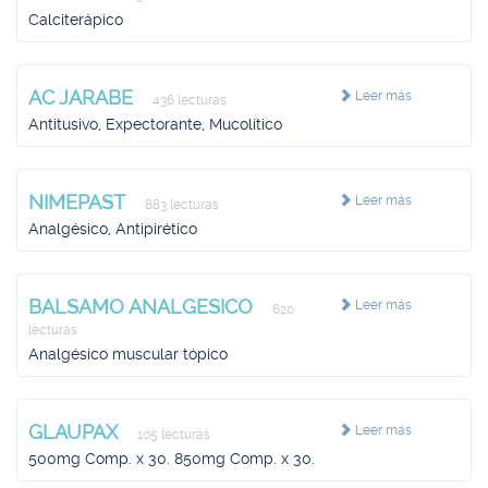
Calciterápico
AC JARABE
Leer más
436 lecturas
Antitusivo, Expectorante, Mucolítico
NIMEPAST
Leer más
883 lecturas
Analgésico, Antipirético
BALSAMO ANALGESICO
Leer más
620
lecturas
Analgésico muscular tópico
GLAUPAX
Leer más
105 lecturas
500mg Comp. x 30. 850mg Comp. x 30.